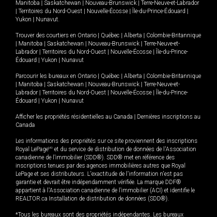
Manitoba
|
Saskatchewan
|
Nouveau-Brunswick
|
Terre-Neuve-et-Labrador
|
Territoires du Nord-Ouest
|
Nouvelle-Écosse
|
Île-du-Prince-Édouard
|
Yukon
|
Nunavut
.
Trouver des courtiers en
Ontario
|
Québec
|
Alberta
|
Colombie-Britannique
|
Manitoba
|
Saskatchewan
|
Nouveau-Brunswick
|
Terre-Neuve-et-
Labrador
|
Territoires du Nord-Ouest
|
Nouvelle-Écosse
|
Île-du-Prince-
Édouard
|
Yukon
|
Nunavut
Parcourir les bureaux en
Ontario
|
Québec
|
Alberta
|
Colombie-Britannique
|
Manitoba
|
Saskatchewan
|
Nouveau-Brunswick
|
Terre-Neuve-et-
Labrador
|
Territoires du Nord-Ouest
|
Nouvelle-Écosse
|
Île-du-Prince-
Édouard
|
Yukon
|
Nunavut
Afficher les propriétés résidentielles au Canada
|
Dernières inscriptions au
Canada
Les informations des propriétés sur ce site proviennent des inscriptions
Royal LePage
MD
et du service de distribution de données de l'Association
canadienne de l’immobilier (SDD®). SDD® met en référence des
inscriptions tenues par des agences immobilières autres que Royal
LePage et ses distributeurs. L'exactitude de l'information n'est pas
garantie et devrait être indépendamment vérifiée. La marque DDF®
appartient à l'Association canadienne de l’immobilier (ACI) et identifie le
REALTOR.ca Installation de distribution de données (SDD®).
*Tous les bureaux sont des propriétés indépendantes. Les bureaux