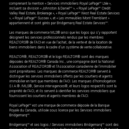
comprenant la mention « Services immobiliers Royal LePage
MD
Ltée »,
incluant sa division « Johnston & Daniel
MD
», « Royal LePage
MD
Credit
Valley Real Estate, Brokerage », « Royal LePage
MD
West Real Estate Services
», « Royal LePage
MD
Sussex », et « Les immeubles Mont-Tremblant »
appartiennent et sont gérés par Bridgemarq Real Estate Services
MD
.
Les marques de commerce MLS® ainsi que les logos qui s'y rapportent
désignent les services professionnels rendus par les membres
REALTORS® de l'ACI en vue de l'achat, de la vente et de la location de
biens immobiliers dans le cadre d'un système de vente collaborative.
REALTOR®, REALTORS® et le logo REALTOR® sont des marques
déposées de REALTOR® Canada Inc., une compagnie dont la National
Association of REALTORS® et l'Association canadienne de l’immobilier
sont propriétaires. Les marques de commerce REALTOR® servent à
distinguer les services immobiliers offerts par les courtiers et agents
immobilier en tant que membres de l'ACI. Les marques d'homologation
S.I.A.® /MLS®, Service inter-agences®, et leurs logos respectifs sont la
propriété de l'ACI, et ils servent à identifier les services immobiliers que
fournissent les courtiers et agents membres de l'ACI.
Royal LePage
MD
est une marque de commerce déposée de la Banque
Royale du Canada, utilisée sous licence par les Services immobiliers
Bridgemarq
MD
.
Bridgemarq
MD
et ses logos / Services immobiliers Bridgemarq
MD
sont des