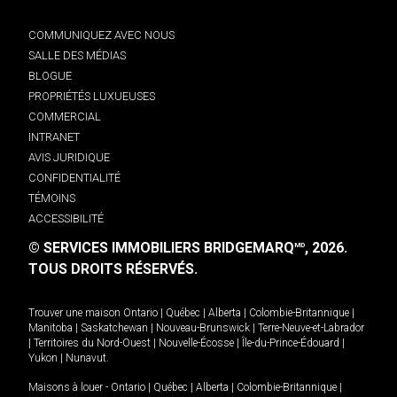
COMMUNIQUEZ AVEC NOUS
SALLE DES MÉDIAS
BLOGUE
PROPRIÉTÉS LUXUEUSES
COMMERCIAL
INTRANET
AVIS JURIDIQUE
CONFIDENTIALITÉ
TÉMOINS
ACCESSIBILITÉ
© SERVICES IMMOBILIERS BRIDGEMARQ
, 2026.
MD
TOUS DROITS RÉSERVÉS.
Trouver une maison
Ontario
|
Québec
|
Alberta
|
Colombie-Britannique
|
Manitoba
|
Saskatchewan
|
Nouveau-Brunswick
|
Terre-Neuve-et-Labrador
|
Territoires du Nord-Ouest
|
Nouvelle-Écosse
|
Île-du-Prince-Édouard
|
Yukon
|
Nunavut
.
Maisons à louer -
Ontario
|
Québec
|
Alberta
|
Colombie-Britannique
|