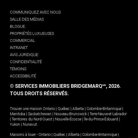
COMMUNIQUEZ AVEC NOUS
SALLE DES MÉDIAS
BLOGUE
PROPRIÉTÉS LUXUEUSES
COMMERCIAL
INTRANET
AVIS JURIDIQUE
CONFIDENTIALITÉ
TÉMOINS
ACCESSIBILITÉ
© SERVICES IMMOBILIERS BRIDGEMARQ
, 2026.
MD
TOUS DROITS RÉSERVÉS.
Trouver une maison
Ontario
|
Québec
|
Alberta
|
Colombie-Britannique
|
Manitoba
|
Saskatchewan
|
Nouveau-Brunswick
|
Terre-Neuve-et-Labrador
|
Territoires du Nord-Ouest
|
Nouvelle-Écosse
|
Île-du-Prince-Édouard
|
Yukon
|
Nunavut
.
Maisons à louer -
Ontario
|
Québec
|
Alberta
|
Colombie-Britannique
|