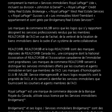
comprenant la mention « Services immobiliers Royal LePage
MD
Ltée »,
incluant sa division « Johnston & Daniel
MD
», « Royal LePage
MD
Credit
Valley Real Estate, Brokerage », « Royal LePage
MD
West Real Estate Services
», « Royal LePage
MD
Sussex », et « Les immeubles Mont-Tremblant »
appartiennent et sont gérés par Bridgemarq Real Estate Services
MD
.
Les marques de commerce MLS® ainsi que les logos qui s'y rapportent
désignent les services professionnels rendus par les membres
REALTORS® de l'ACI en vue de l'achat, de la vente et de la location de
biens immobiliers dans le cadre d'un système de vente collaborative.
REALTOR®, REALTORS® et le logo REALTOR® sont des marques
déposées de REALTOR® Canada Inc., une compagnie dont la National
Association of REALTORS® et l'Association canadienne de l’immobilier
sont propriétaires. Les marques de commerce REALTOR® servent à
distinguer les services immobiliers offerts par les courtiers et agents
immobilier en tant que membres de l'ACI. Les marques d'homologation
S.I.A.® /MLS®, Service inter-agences®, et leurs logos respectifs sont la
propriété de l'ACI, et ils servent à identifier les services immobiliers que
fournissent les courtiers et agents membres de l'ACI.
Royal LePage
MD
est une marque de commerce déposée de la Banque
Royale du Canada, utilisée sous licence par les Services immobiliers
Bridgemarq
MD
.
Bridgemarq
MD
et ses logos / Services immobiliers Bridgemarq
MD
sont des