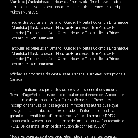
Manitoba
|
Saskatchewan
|
Nouveau-Brunswick
|
Terre-Neuve-et-Labrador
|
Territoires du Nord-Ouest
|
Nouvelle-Écosse
|
Île-du-Prince-Édouard
|
Yukon
|
Nunavut
.
Trouver des courtiers en
Ontario
|
Québec
|
Alberta
|
Colombie-Britannique
|
Manitoba
|
Saskatchewan
|
Nouveau-Brunswick
|
Terre-Neuve-et-
Labrador
|
Territoires du Nord-Ouest
|
Nouvelle-Écosse
|
Île-du-Prince-
Édouard
|
Yukon
|
Nunavut
Parcourir les bureaux en
Ontario
|
Québec
|
Alberta
|
Colombie-Britannique
|
Manitoba
|
Saskatchewan
|
Nouveau-Brunswick
|
Terre-Neuve-et-
Labrador
|
Territoires du Nord-Ouest
|
Nouvelle-Écosse
|
Île-du-Prince-
Édouard
|
Yukon
|
Nunavut
Afficher les propriétés résidentielles au Canada
|
Dernières inscriptions au
Canada
Les informations des propriétés sur ce site proviennent des inscriptions
Royal LePage
MD
et du service de distribution de données de l'Association
canadienne de l’immobilier (SDD®). SDD® met en référence des
inscriptions tenues par des agences immobilières autres que Royal
LePage et ses distributeurs. L'exactitude de l'information n'est pas
garantie et devrait être indépendamment vérifiée. La marque DDF®
appartient à l'Association canadienne de l’immobilier (ACI) et identifie le
REALTOR.ca Installation de distribution de données (SDD®).
*Tous les bureaux sont des propriétés indépendantes. Les bureaux