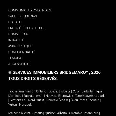
COMMUNIQUEZ AVEC NOUS
SALLE DES MÉDIAS
BLOGUE
PROPRIÉTÉS LUXUEUSES
COMMERCIAL
INTRANET
AVIS JURIDIQUE
CONFIDENTIALITÉ
TÉMOINS
ACCESSIBILITÉ
© SERVICES IMMOBILIERS BRIDGEMARQ
, 2026.
MD
TOUS DROITS RÉSERVÉS.
Trouver une maison
Ontario
|
Québec
|
Alberta
|
Colombie-Britannique
|
Manitoba
|
Saskatchewan
|
Nouveau-Brunswick
|
Terre-Neuve-et-Labrador
|
Territoires du Nord-Ouest
|
Nouvelle-Écosse
|
Île-du-Prince-Édouard
|
Yukon
|
Nunavut
.
Maisons à louer -
Ontario
|
Québec
|
Alberta
|
Colombie-Britannique
|