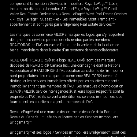
comprenant la mention « Services immobiliers Royal LePage
MD
Ltée »,
incluant sa division « Johnston & Daniel
MD
», « Royal LePage
MD
Credit
Valley Real Estate, Brokerage », « Royal LePage
MD
West Real Estate Services
», « Royal LePage
MD
Sussex », et « Les immeubles Mont-Tremblant »
appartiennent et sont gérés par Bridgemarq Real Estate Services
MD
.
Les marques de commerce MLS® ainsi que les logos qui s'y rapportent
désignent les services professionnels rendus par les membres
REALTORS® de l'ACI en vue de l'achat, de la vente et de la location de
biens immobiliers dans le cadre d'un système de vente collaborative.
REALTOR®, REALTORS® et le logo REALTOR® sont des marques
déposées de REALTOR® Canada Inc., une compagnie dont la National
Association of REALTORS® et l'Association canadienne de l’immobilier
sont propriétaires. Les marques de commerce REALTOR® servent à
distinguer les services immobiliers offerts par les courtiers et agents
immobilier en tant que membres de l'ACI. Les marques d'homologation
S.I.A.® /MLS®, Service inter-agences®, et leurs logos respectifs sont la
propriété de l'ACI, et ils servent à identifier les services immobiliers que
fournissent les courtiers et agents membres de l'ACI.
Royal LePage
MD
est une marque de commerce déposée de la Banque
Royale du Canada, utilisée sous licence par les Services immobiliers
Bridgemarq
MD
.
Bridgemarq
MD
et ses logos / Services immobiliers Bridgemarq
MD
sont des