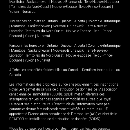
Manitoba
|
Saskatchewan
|
Nouveau-Brunswick
|
Terre-Neuve-et-Labrador
|
Territoires du Nord-Ouest
|
Nouvelle-Écosse
|
Île-du-Prince-Édouard
|
Yukon
|
Nunavut
.
Trouver des courtiers en
Ontario
|
Québec
|
Alberta
|
Colombie-Britannique
|
Manitoba
|
Saskatchewan
|
Nouveau-Brunswick
|
Terre-Neuve-et-
Labrador
|
Territoires du Nord-Ouest
|
Nouvelle-Écosse
|
Île-du-Prince-
Édouard
|
Yukon
|
Nunavut
Parcourir les bureaux en
Ontario
|
Québec
|
Alberta
|
Colombie-Britannique
|
Manitoba
|
Saskatchewan
|
Nouveau-Brunswick
|
Terre-Neuve-et-
Labrador
|
Territoires du Nord-Ouest
|
Nouvelle-Écosse
|
Île-du-Prince-
Édouard
|
Yukon
|
Nunavut
Afficher les propriétés résidentielles au Canada
|
Dernières inscriptions au
Canada
Les informations des propriétés sur ce site proviennent des inscriptions
Royal LePage
MD
et du service de distribution de données de l'Association
canadienne de l’immobilier (SDD®). SDD® met en référence des
inscriptions tenues par des agences immobilières autres que Royal
LePage et ses distributeurs. L'exactitude de l'information n'est pas
garantie et devrait être indépendamment vérifiée. La marque DDF®
appartient à l'Association canadienne de l’immobilier (ACI) et identifie le
REALTOR.ca Installation de distribution de données (SDD®).
*Tous les bureaux sont des propriétés indépendantes. Les bureaux