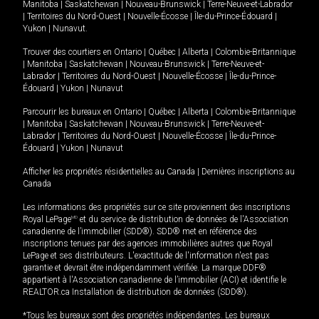
Manitoba
|
Saskatchewan
|
Nouveau-Brunswick
|
Terre-Neuve-et-Labrador
|
Territoires du Nord-Ouest
|
Nouvelle-Écosse
|
Île-du-Prince-Édouard
|
Yukon
|
Nunavut
.
Trouver des courtiers en
Ontario
|
Québec
|
Alberta
|
Colombie-Britannique
|
Manitoba
|
Saskatchewan
|
Nouveau-Brunswick
|
Terre-Neuve-et-
Labrador
|
Territoires du Nord-Ouest
|
Nouvelle-Écosse
|
Île-du-Prince-
Édouard
|
Yukon
|
Nunavut
Parcourir les bureaux en
Ontario
|
Québec
|
Alberta
|
Colombie-Britannique
|
Manitoba
|
Saskatchewan
|
Nouveau-Brunswick
|
Terre-Neuve-et-
Labrador
|
Territoires du Nord-Ouest
|
Nouvelle-Écosse
|
Île-du-Prince-
Édouard
|
Yukon
|
Nunavut
Afficher les propriétés résidentielles au Canada
|
Dernières inscriptions au
Canada
Les informations des propriétés sur ce site proviennent des inscriptions
Royal LePage
MD
et du service de distribution de données de l'Association
canadienne de l’immobilier (SDD®). SDD® met en référence des
inscriptions tenues par des agences immobilières autres que Royal
LePage et ses distributeurs. L'exactitude de l'information n'est pas
garantie et devrait être indépendamment vérifiée. La marque DDF®
appartient à l'Association canadienne de l’immobilier (ACI) et identifie le
REALTOR.ca Installation de distribution de données (SDD®).
*Tous les bureaux sont des propriétés indépendantes. Les bureaux