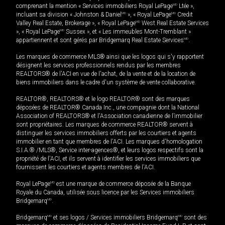
comprenant la mention « Services immobiliers Royal LePage
MD
Ltée »,
incluant sa division « Johnston & Daniel
MD
», « Royal LePage
MD
Credit
Valley Real Estate, Brokerage », « Royal LePage
MD
West Real Estate Services
», « Royal LePage
MD
Sussex », et « Les immeubles Mont-Tremblant »
appartiennent et sont gérés par Bridgemarq Real Estate Services
MD
.
Les marques de commerce MLS® ainsi que les logos qui s'y rapportent
désignent les services professionnels rendus par les membres
REALTORS® de l'ACI en vue de l'achat, de la vente et de la location de
biens immobiliers dans le cadre d'un système de vente collaborative.
REALTOR®, REALTORS® et le logo REALTOR® sont des marques
déposées de REALTOR® Canada Inc., une compagnie dont la National
Association of REALTORS® et l'Association canadienne de l’immobilier
sont propriétaires. Les marques de commerce REALTOR® servent à
distinguer les services immobiliers offerts par les courtiers et agents
immobilier en tant que membres de l'ACI. Les marques d'homologation
S.I.A.® /MLS®, Service inter-agences®, et leurs logos respectifs sont la
propriété de l'ACI, et ils servent à identifier les services immobiliers que
fournissent les courtiers et agents membres de l'ACI.
Royal LePage
MD
est une marque de commerce déposée de la Banque
Royale du Canada, utilisée sous licence par les Services immobiliers
Bridgemarq
MD
.
Bridgemarq
MD
et ses logos / Services immobiliers Bridgemarq
MD
sont des