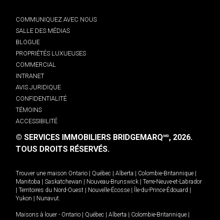
COMMUNIQUEZ AVEC NOUS
SALLE DES MÉDIAS
BLOGUE
PROPRIÉTÉS LUXUEUSES
COMMERCIAL
INTRANET
AVIS JURIDIQUE
CONFIDENTIALITÉ
TÉMOINS
ACCESSIBILITÉ
© SERVICES IMMOBILIERS BRIDGEMARQ
, 2026.
MD
TOUS DROITS RÉSERVÉS.
Trouver une maison
Ontario
|
Québec
|
Alberta
|
Colombie-Britannique
|
Manitoba
|
Saskatchewan
|
Nouveau-Brunswick
|
Terre-Neuve-et-Labrador
|
Territoires du Nord-Ouest
|
Nouvelle-Écosse
|
Île-du-Prince-Édouard
|
Yukon
|
Nunavut
.
Maisons à louer -
Ontario
|
Québec
|
Alberta
|
Colombie-Britannique
|