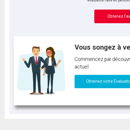
évaluation faite en person
Obtenez l’av
Vous songez à v
Commencez par découvrir 
actuel.
Obtenez votre Évaluati