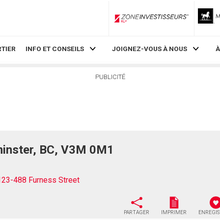
ZoneInvestisseurs RLP
TIER
INFO ET CONSEILS
JOIGNEZ-VOUS À NOUS
À
PUBLICITÉ
minster, BC, V3M 0M1
123-488 Furness Street
PARTAGER
IMPRIMER
ENREGI