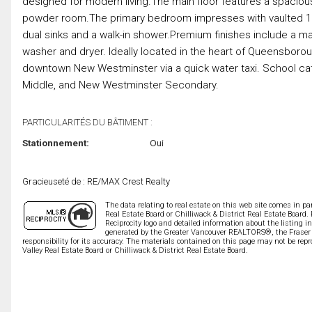
designed for modern living.The main floor features a spacious
powder room.The primary bedroom impresses with vaulted 10-fo
dual sinks and a walk-in shower.Premium finishes include a 
washer and dryer. Ideally located in the heart of Queensborou
downtown New Westminster via a quick water taxi. School c
Middle, and New Westminster Secondary.
PARTICULARITÉS DU BÂTIMENT :
Stationnement:
Oui
Gracieuseté de : RE/MAX Crest Realty
The data relating to real estate on this web site comes in 
Real Estate Board or Chilliwack & District Real Estate Board.
Reciprocity logo and detailed information about the listing i
generated by the Greater Vancouver REALTORS®, the Fraser V
responsibility for its accuracy. The materials contained on this page may not be r
Valley Real Estate Board or Chilliwack & District Real Estate Board.