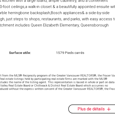
 kitchen with a large island, ample cabinetry, and a convenient
ot ceilings,a walk-in closet & a beautifully appointed ensuite wi
marble herringbone backsplash,Bosch appliances& a side-by-side
gh, just steps to shops, restaurants, and parks, with easy access 
atchment includes Queen Elizabeth Elementary, Queensborough
Surface utile:
1579 Pieds carrés
part from the MLS® Reciprocity program of the Greater Vancouver REALTORS®, the Fraser Val
 Real estate listings held by participating real estate firms are marked with the MLS®
ncludes the name of the listing agent. This representation is based in whole or part on data
alley Real Estate Board or Chilliwack & District Real Estate Board which assumes no
eproduced without the express written consent of the Greater Vancouver REALTORS®, the Fras
Plus de détails