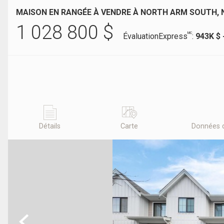
MAISON EN RANGÉE À VENDRE À NORTH ARM SOUTH, 
1 028 800
$
MC
ÉvaluationExpress
:
943K $ 
Détails
Carte
Données 
Previous