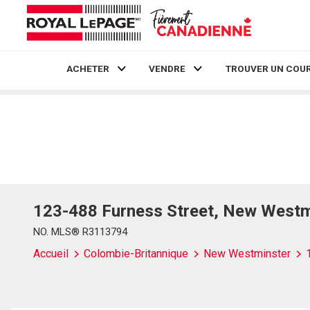
ACHETER
VENDRE
TROUVER UN COUR
Live
En Direct
123-488 Furness Street, New West
NO. MLS® R3113794
Accueil
Colombie-Britannique
New Westminster