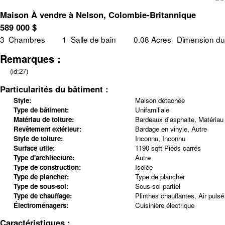
Maison À vendre à Nelson, Colombie-Britannique
589 000
$
3
Chambres
1
Salle de bain
0.08 Acres
Dimension du 
Remarques :
(id:27)
Particularités du bâtiment :
Style:
Maison détachée
Type de bâtiment:
Unifamiliale
Matériau de toiture:
Bardeaux d'asphalte, Matériau 
Revêtement extérieur:
Bardage en vinyle, Autre
Style de toiture:
Inconnu, Inconnu
Surface utile:
1190 sqft Pieds carrés
Type d'architecture:
Autre
Type de construction:
Isolée
Type de plancher:
Type de plancher
Type de sous-sol:
Sous-sol partiel
Type de chauffage:
Plinthes chauffantes, Air pulsé
Électroménagers:
Cuisinière électrique
Caractéristiques :