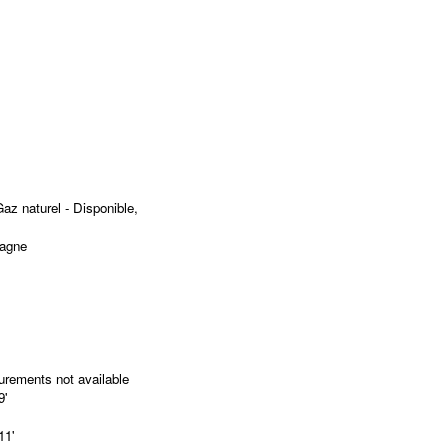
Gaz naturel - Disponible,
tagne
rements not available
9'
'
11'