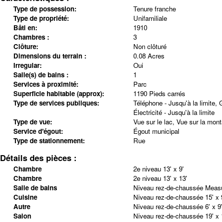
Type de possession:
Tenure franche
Type de propriété:
Unifamiliale
Bâti en:
1910
Chambres :
3
Clôture:
Non clôturé
Dimensions du terrain :
0.08 Acres
Irregular:
Oui
Salle(s) de bains :
1
Services à proximité:
Parc
Superficie habitable (approx):
1190 Pieds carrés
Type de services publiques:
Téléphone - Jusqu'à la limite, 
Électricité - Jusqu'à la limite
Type de vue:
Vue sur le lac, Vue sur la mon
Service d'égout:
Égout municipal
Type de stationnement:
Rue
Détails des pièces :
Chambre
2e niveau
13' x 9'
Chambre
2e niveau
13' x 13'
Salle de bains
Niveau rez-de-chaussée
Measu
Cuisine
Niveau rez-de-chaussée
15' x 
Autre
Niveau rez-de-chaussée
6' x 9
Salon
Niveau rez-de-chaussée
19' x 