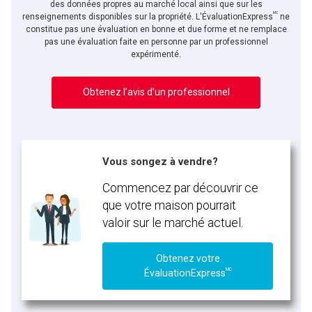
des données propres au marché local ainsi que sur les
MC
En cliquant sur le bouton « soumettre », vous consentez à nos conditions d'utilisation et
renseignements disponibles sur la propriété. L'ÉvaluationExpress
ne
vous nous fournissez l'autorisation écrite de communiquer avec vous.
constitue pas une évaluation en bonne et due forme et ne remplace
pas une évaluation faite en personne par un professionnel
expérimenté.
Obtenez l’avis d’un professionnel
Vous songez à vendre?
Commencez par découvrir ce
que votre maison pourrait
valoir sur le marché actuel.
Obtenez votre
MC
ÉvaluationExpress