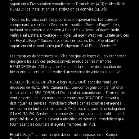
appartient à l'Association canadienne de l’immobilier (ACI) et identifie le
REALTOR.ca Installation de distribution de données (SDD®).
*Tous les bureaux sont des propriétés indépendantes. Les bureaux
comprenant la mention « Services immobiliers Royal LePage
MD
Ltée »,
incluant sa division « Johnston & Daniel
MD
», « Royal LePage
MD
Credit
Valley Real Estate, Brokerage », « Royal LePage
MD
West Real Estate Services
», « Royal LePage
MD
Sussex », et « Les immeubles Mont-Tremblant »
appartiennent et sont gérés par Bridgemarq Real Estate Services
MD
.
Les marques de commerce MLS® ainsi que les logos qui s'y rapportent
désignent les services professionnels rendus par les membres
REALTORS® de l'ACI en vue de l'achat, de la vente et de la location de
biens immobiliers dans le cadre d'un système de vente collaborative.
REALTOR®, REALTORS® et le logo REALTOR® sont des marques
déposées de REALTOR® Canada Inc., une compagnie dont la National
Association of REALTORS® et l'Association canadienne de l’immobilier
sont propriétaires. Les marques de commerce REALTOR® servent à
distinguer les services immobiliers offerts par les courtiers et agents
immobilier en tant que membres de l'ACI. Les marques d'homologation
S.I.A.® /MLS®, Service inter-agences®, et leurs logos respectifs sont la
propriété de l'ACI, et ils servent à identifier les services immobiliers que
fournissent les courtiers et agents membres de l'ACI.
Royal LePage
MD
est une marque de commerce déposée de la Banque