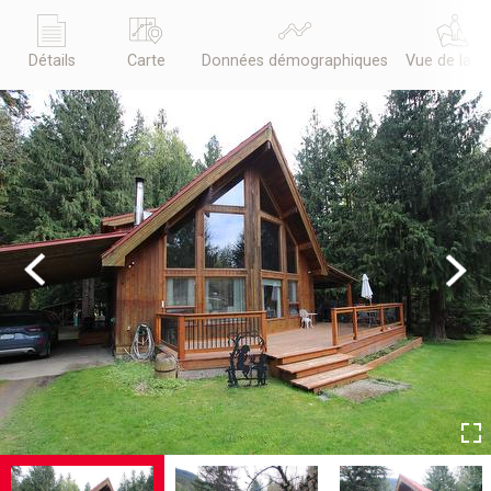
Détails
Carte
Données démographiques
Vue de la r
Previous
Next