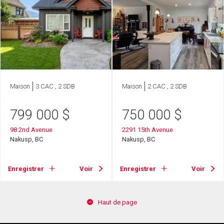
Maison
3 CAC , 2 SDB
Maison
2 CAC , 2 SDB
799 000
$
750 000
$
98 2nd Avenue
2291 15th Avenue
Nakusp, BC
Nakusp, BC
Enregistrer
Voir
Enregistrer
Voir
Haut de page