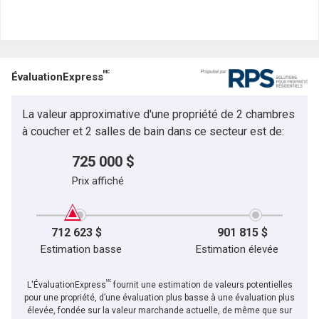
Prénom
et
Nom
Courriel
MC
ÉvaluationExpress
Téléphone
(Optionnel)
La valeur approximative d'une propriété de 2 chambres
Message
à coucher et 2 salles de bain dans ce secteur est de:
725 000 $
Prix affiché
712 623 $
901 815 $
Estimation basse
Estimation élevée
MC
L'ÉvaluationExpress
fournit une estimation de valeurs potentielles
pour une propriété, d’une évaluation plus basse à une évaluation plus
élevée, fondée sur la valeur marchande actuelle, de même que sur