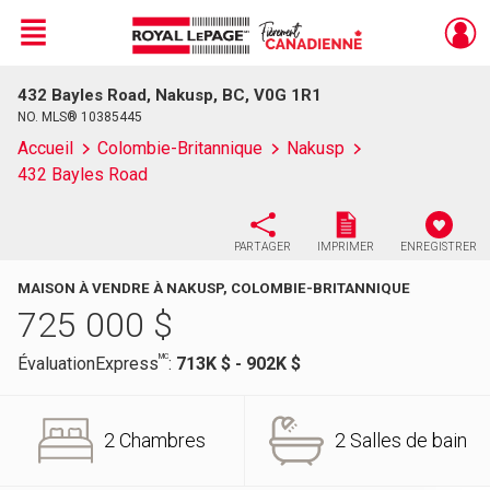
Menu
432 Bayles Road, Nakusp, BC, V0G 1R1
Live
En Direct
NO. MLS® 10385445
Accueil
Colombie-Britannique
Nakusp
432 Bayles Road
PARTAGER
IMPRIMER
ENREGISTRER
MAISON À VENDRE À NAKUSP, COLOMBIE-BRITANNIQUE
725 000
$
MC
ÉvaluationExpress
:
713K $ - 902K $
2 Chambres
2 Salles de bain