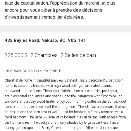
taux de capitalisation, l'appréciation du marché, et plus
encore pour vous aider à prendre des décisions
d'investissement immobilier éclairées.
432 Bayles Road, Nakusp, BC, V0G 1R1
2 Chambres
2 Salles de bain
725 000
$
INFORMATIONS SUR LA PROPRIÉTÉ
Chalet style home in beautiful Bayview Estates! This 2 bedroom & 2 bathroom
home is tastefully finished with high wood ceilings, laminated beams,
hardwood and tile floors. The custom kitchen has oak cabinets, pot lights,
stainless steel appliances and opens up to the livingroom with floor to ceiling
windows and a cozy wood heater. Enjoy your morning coffee on the sundeck out
front or on the covered deck off the dining room. The loft has a bedroom, 3 piece
bathroom and the open area is well suited for hobbies, a family room or even a
third bedroom. The large .72 acre lot is located in a cul-de-sac, with access from
the front and rear. The backyard is nicely shaded by large cedar trees, has a
sunny garden spot and Baerg Creek runs through it. Other outdoor features