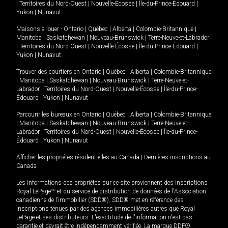
|
Territoires du Nord-Ouest
|
Nouvelle-Écosse
|
Île-du-Prince-Édouard
|
Yukon
|
Nunavut
.
Maisons à louer -
Ontario
|
Québec
|
Alberta
|
Colombie-Britannique
|
Manitoba
|
Saskatchewan
|
Nouveau-Brunswick
|
Terre-Neuve-et-Labrador
|
Territoires du Nord-Ouest
|
Nouvelle-Écosse
|
Île-du-Prince-Édouard
|
Yukon
|
Nunavut
.
Trouver des courtiers en
Ontario
|
Québec
|
Alberta
|
Colombie-Britannique
|
Manitoba
|
Saskatchewan
|
Nouveau-Brunswick
|
Terre-Neuve-et-
Labrador
|
Territoires du Nord-Ouest
|
Nouvelle-Écosse
|
Île-du-Prince-
Édouard
|
Yukon
|
Nunavut
Parcourir les bureaux en
Ontario
|
Québec
|
Alberta
|
Colombie-Britannique
|
Manitoba
|
Saskatchewan
|
Nouveau-Brunswick
|
Terre-Neuve-et-
Labrador
|
Territoires du Nord-Ouest
|
Nouvelle-Écosse
|
Île-du-Prince-
Édouard
|
Yukon
|
Nunavut
Afficher les propriétés résidentielles au Canada
|
Dernières inscriptions au
Canada
Les informations des propriétés sur ce site proviennent des inscriptions
Royal LePage
MD
et du service de distribution de données de l'Association
canadienne de l’immobilier (SDD®). SDD® met en référence des
inscriptions tenues par des agences immobilières autres que Royal
LePage et ses distributeurs. L'exactitude de l'information n'est pas
garantie et devrait être indépendamment vérifiée. La marque DDF®