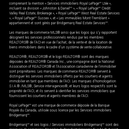
comprenant la mention « Services immobiliers Royal LePage
MD
Ltée »,
incluant sa division « Johnston & Daniel
MD
», « Royal LePage
MD
Credit
Valley Real Estate, Brokerage », « Royal LePage
MD
West Real Estate Services
», « Royal LePage
MD
Sussex », et « Les immeubles Mont-Tremblant »
appartiennent et sont gérés par Bridgemarq Real Estate Services
MD
.
Les marques de commerce MLS® ainsi que les logos qui s'y rapportent
désignent les services professionnels rendus par les membres
REALTORS® de l'ACI en vue de l'achat, de la vente et de la location de
biens immobiliers dans le cadre d'un système de vente collaborative.
REALTOR®, REALTORS® et le logo REALTOR® sont des marques
déposées de REALTOR® Canada Inc., une compagnie dont la National
Association of REALTORS® et l'Association canadienne de l’immobilier
sont propriétaires. Les marques de commerce REALTOR® servent à
distinguer les services immobiliers offerts par les courtiers et agents
immobilier en tant que membres de l'ACI. Les marques d'homologation
S.I.A.® /MLS®, Service inter-agences®, et leurs logos respectifs sont la
propriété de l'ACI, et ils servent à identifier les services immobiliers que
fournissent les courtiers et agents membres de l'ACI.
Royal LePage
MD
est une marque de commerce déposée de la Banque
Royale du Canada, utilisée sous licence par les Services immobiliers
Bridgemarq
MD
.
Bridgemarq
MD
et ses logos / Services immobiliers Bridgemarq
MD
sont des