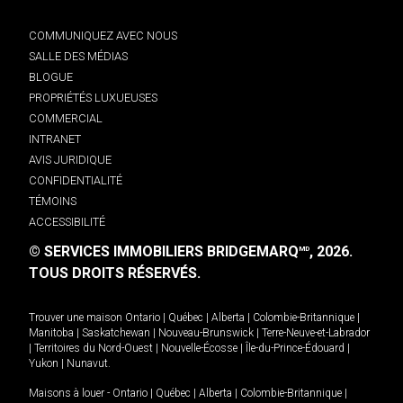
COMMUNIQUEZ AVEC NOUS
SALLE DES MÉDIAS
BLOGUE
PROPRIÉTÉS LUXUEUSES
COMMERCIAL
INTRANET
AVIS JURIDIQUE
CONFIDENTIALITÉ
TÉMOINS
ACCESSIBILITÉ
© SERVICES IMMOBILIERS BRIDGEMARQ
, 2026.
MD
TOUS DROITS RÉSERVÉS.
Trouver une maison
Ontario
|
Québec
|
Alberta
|
Colombie-Britannique
|
Manitoba
|
Saskatchewan
|
Nouveau-Brunswick
|
Terre-Neuve-et-Labrador
|
Territoires du Nord-Ouest
|
Nouvelle-Écosse
|
Île-du-Prince-Édouard
|
Yukon
|
Nunavut
.
Maisons à louer -
Ontario
|
Québec
|
Alberta
|
Colombie-Britannique
|