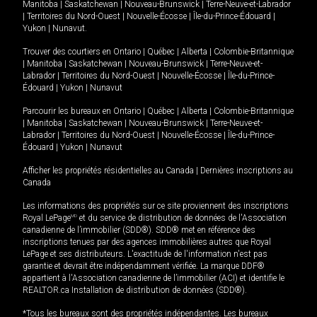
Manitoba
|
Saskatchewan
|
Nouveau-Brunswick
|
Terre-Neuve-et-Labrador
|
Territoires du Nord-Ouest
|
Nouvelle-Écosse
|
Île-du-Prince-Édouard
|
Yukon
|
Nunavut
.
Trouver des courtiers en
Ontario
|
Québec
|
Alberta
|
Colombie-Britannique
|
Manitoba
|
Saskatchewan
|
Nouveau-Brunswick
|
Terre-Neuve-et-
Labrador
|
Territoires du Nord-Ouest
|
Nouvelle-Écosse
|
Île-du-Prince-
Édouard
|
Yukon
|
Nunavut
Parcourir les bureaux en
Ontario
|
Québec
|
Alberta
|
Colombie-Britannique
|
Manitoba
|
Saskatchewan
|
Nouveau-Brunswick
|
Terre-Neuve-et-
Labrador
|
Territoires du Nord-Ouest
|
Nouvelle-Écosse
|
Île-du-Prince-
Édouard
|
Yukon
|
Nunavut
Afficher les propriétés résidentielles au Canada
|
Dernières inscriptions au
Canada
Les informations des propriétés sur ce site proviennent des inscriptions
Royal LePage
MD
et du service de distribution de données de l'Association
canadienne de l’immobilier (SDD®). SDD® met en référence des
inscriptions tenues par des agences immobilières autres que Royal
LePage et ses distributeurs. L'exactitude de l'information n'est pas
garantie et devrait être indépendamment vérifiée. La marque DDF®
appartient à l'Association canadienne de l’immobilier (ACI) et identifie le
REALTOR.ca Installation de distribution de données (SDD®).
*Tous les bureaux sont des propriétés indépendantes. Les bureaux