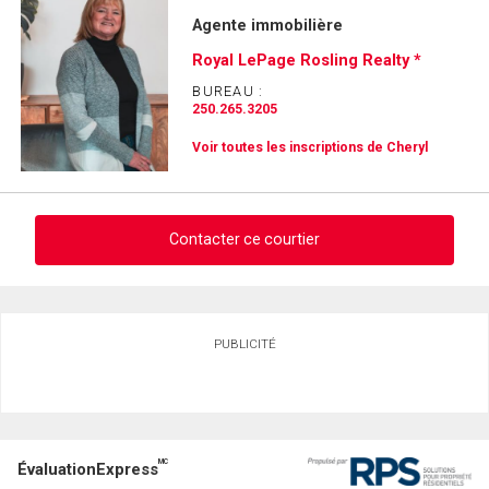
Agente immobilière
Royal LePage Rosling Realty *
BUREAU :
250.265.3205
Voir toutes les inscriptions de Cheryl
Contacter ce courtier
Demander des infos sur cette inscription
PUBLICITÉ
Prénom
et
Nom
Courriel
MC
ÉvaluationExpress
Téléphone