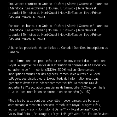
Trouver des courtiers en
Ontario
|
Québec
|
Alberta
|
Colombie-Britannique
|
Manitoba
|
Saskatchewan
|
Nouveau-Brunswick
|
Terre-Neuve-et-
Labrador
|
Territoires du Nord-Ouest
|
Nouvelle-Écosse
|
Île-du-Prince-
Édouard
|
Yukon
|
Nunavut
Parcourir les bureaux en
Ontario
|
Québec
|
Alberta
|
Colombie-Britannique
|
Manitoba
|
Saskatchewan
|
Nouveau-Brunswick
|
Terre-Neuve-et-
Labrador
|
Territoires du Nord-Ouest
|
Nouvelle-Écosse
|
Île-du-Prince-
Édouard
|
Yukon
|
Nunavut
Afficher les propriétés résidentielles au Canada
|
Dernières inscriptions au
Canada
Les informations des propriétés sur ce site proviennent des inscriptions
Royal LePage
MD
et du service de distribution de données de l'Association
canadienne de l’immobilier (SDD®). SDD® met en référence des
inscriptions tenues par des agences immobilières autres que Royal
LePage et ses distributeurs. L'exactitude de l'information n'est pas
garantie et devrait être indépendamment vérifiée. La marque DDF®
appartient à l'Association canadienne de l’immobilier (ACI) et identifie le
REALTOR.ca Installation de distribution de données (SDD®).
*Tous les bureaux sont des propriétés indépendantes. Les bureaux
comprenant la mention « Services immobiliers Royal LePage
MD
Ltée »,
incluant sa division « Johnston & Daniel
MD
», « Royal LePage
MD
Credit
Valley Real Estate, Brokerage », « Royal LePage
MD
West Real Estate Services