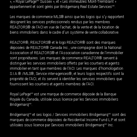
», « Royal LePage
MD
Sussex », et « Les immeubles Mont-Tremblant »
appartiennent et sont gérés par Bridgemarq Real Estate Services
MD
.
Les marques de commerce MLS® ainsi que les logos qui s'y rapportent
désignent les services professionnels rendus par les membres
REALTORS® de l'ACI en vue de l'achat, de la vente et de la location de
biens immobiliers dans le cadre d'un système de vente collaborative.
REALTOR®, REALTORS® et le logo REALTOR® sont des marques
déposées de REALTOR® Canada Inc., une compagnie dont la National
Association of REALTORS® et l'Association canadienne de l’immobilier
sont propriétaires. Les marques de commerce REALTOR® servent à
distinguer les services immobiliers offerts par les courtiers et agents
immobilier en tant que membres de l'ACI. Les marques d'homologation
S.I.A.® /MLS®, Service inter-agences®, et leurs logos respectifs sont la
propriété de l'ACI, et ils servent à identifier les services immobiliers que
fournissent les courtiers et agents membres de l'ACI.
Royal LePage
MD
est une marque de commerce déposée de la Banque
Royale du Canada, utilisée sous licence par les Services immobiliers
Bridgemarq
MD
.
Bridgemarq
MD
et ses logos / Services immobiliers Bridgemarq
MD
sont des
marques de commerce déposées de Residential Income Fund L.P. et sont
utilisées sous licence par Services immobiliers Bridgemarq
MD
Inc.