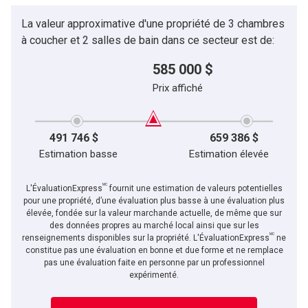
(Optionnel)
La valeur approximative d'une propriété de 3 chambres
Message
à coucher et 2 salles de bain dans ce secteur est de:
585 000 $
Prix affiché
491 746 $
659 386 $
Estimation basse
Estimation élevée
MC
L'ÉvaluationExpress
fournit une estimation de valeurs potentielles
pour une propriété, d’une évaluation plus basse à une évaluation plus
élevée, fondée sur la valeur marchande actuelle, de même que sur
des données propres au marché local ainsi que sur les
MC
En cliquant sur le bouton « soumettre », vous consentez à nos conditions d'utilisation et
renseignements disponibles sur la propriété. L'ÉvaluationExpress
ne
vous nous fournissez l'autorisation écrite de communiquer avec vous.
constitue pas une évaluation en bonne et due forme et ne remplace
pas une évaluation faite en personne par un professionnel
expérimenté.