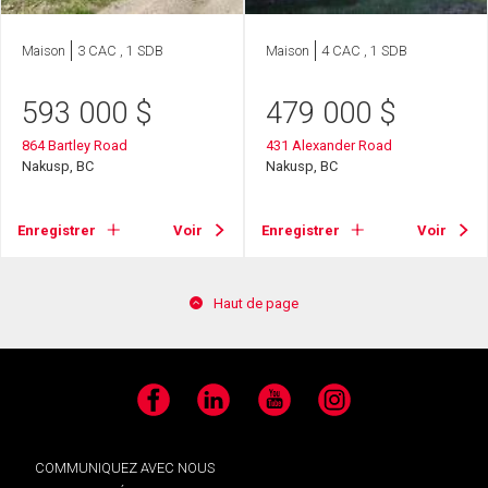
Maison
3 CAC , 1 SDB
Maison
4 CAC , 1 SDB
593 000
$
479 000
$
864 Bartley Road
431 Alexander Road
Nakusp, BC
Nakusp, BC
Enregistrer
Voir
Enregistrer
Voir
Haut de page
Facebook
LinkedIn
YouTube
Instagram
COMMUNIQUEZ AVEC NOUS