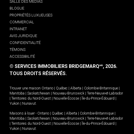
SALLE DES MÉDIAS
BLOGUE
PROPRIÉTÉS LUXUEUSES
COMMERCIAL
INTRANET
AVIS JURIDIQUE
CONFIDENTIALITÉ
TÉMOINS
ACCESSIBILITÉ
© SERVICES IMMOBILIERS BRIDGEMARQ
, 2026.
MD
TOUS DROITS RÉSERVÉS.
Trouver une maison
Ontario
|
Québec
|
Alberta
|
Colombie-Britannique
|
Manitoba
|
Saskatchewan
|
Nouveau-Brunswick
|
Terre-Neuve-et-Labrador
|
Territoires du Nord-Ouest
|
Nouvelle-Écosse
|
Île-du-Prince-Édouard
|
Yukon
|
Nunavut
.
Maisons à louer -
Ontario
|
Québec
|
Alberta
|
Colombie-Britannique
|
Manitoba
|
Saskatchewan
|
Nouveau-Brunswick
|
Terre-Neuve-et-Labrador
|
Territoires du Nord-Ouest
|
Nouvelle-Écosse
|
Île-du-Prince-Édouard
|
Yukon
|
Nunavut
.