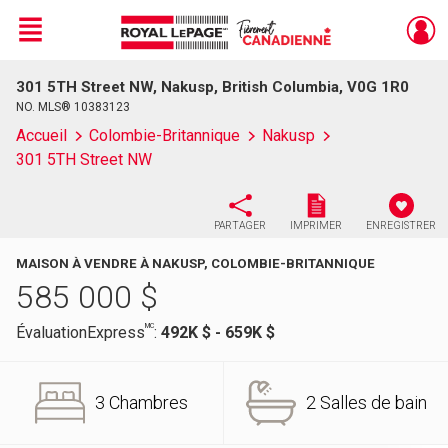
Menu
301 5TH Street NW, Nakusp, British Columbia, V0G 1R0
Live
En Direct
NO. MLS® 10383123
Accueil
Colombie-Britannique
Nakusp
301 5TH Street NW
PARTAGER
IMPRIMER
ENREGISTRER
MAISON À VENDRE À NAKUSP, COLOMBIE-BRITANNIQUE
585 000
$
MC
ÉvaluationExpress
:
492K $ - 659K $
3 Chambres
2 Salles de bain