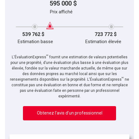
595 000 $
Prix affiché
539 762 $
723 772 $
Estimation basse
Estimation élevée
MC
L'ÉvaluationExpress
fournit une estimation de valeurs potentielles
pour une propriété, d’une évaluation plus basse à une évaluation plus
élevée, fondée sur la valeur marchande actuelle, de même que sur
des données propres au marché local ainsi que sur les
MC
En cliquant sur le bouton « soumettre », vous consentez à nos conditions d'utilisation et
renseignements disponibles sur la propriété. L'ÉvaluationExpress
ne
vous nous fournissez l'autorisation écrite de communiquer avec vous.
constitue pas une évaluation en bonne et due forme et ne remplace
pas une évaluation faite en personne par un professionnel
expérimenté.
Obtenez l’avis d’un professionnel