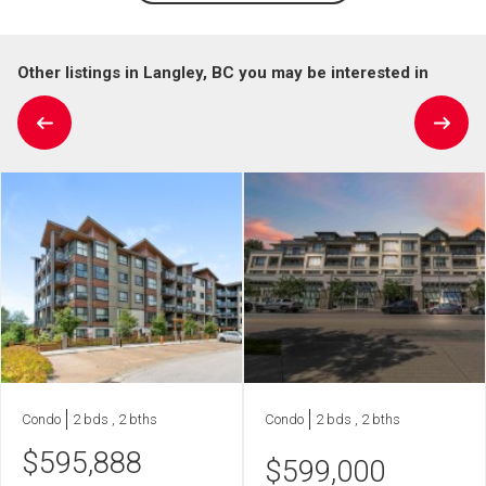
Other listings in Langley, BC you may be interested in
Condo
2 bds , 2 bths
Condo
2 bds , 2 bths
$
595,888
$
599,000