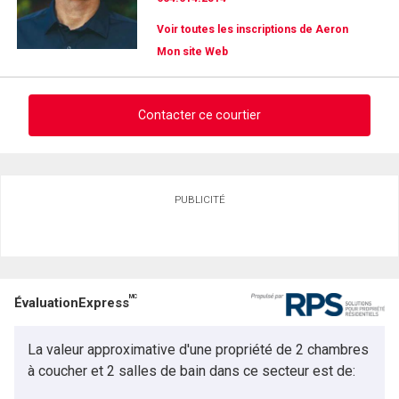
Voir toutes les inscriptions de Aeron
Mon site Web
Contacter ce courtier
Demander des infos sur cette inscription
PUBLICITÉ
Prénom
et
Nom
Courriel
MC
ÉvaluationExpress
Téléphone
(Optionnel)
La valeur approximative d'une propriété de 2 chambres
Message
à coucher et 2 salles de bain dans ce secteur est de: