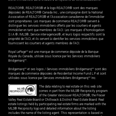
REALTOR®, REALTORS® et le logo REALTOR® sont des marques
déposées de REALTOR® Canada Inc., une compagnie dont la National
Association of REALTORS® et l'Association canadienne de l’immobilier
sont propriétaires. Les marques de commerce REALTOR® servent à
distinguer les services immobiliers offerts par les courtiers et agents
immobilier en tant que membres de l'ACI. Les marques d'homologation
S.I.A.® /MLS®, Service inter-agences®, et leurs logos respectifs sont la
propriété de l'ACI, et ils servent à identifier les services immobiliers que
fournissent les courtiers et agents membres de l'ACI.
Royal LePage
MD
est une marque de commerce déposée de la Banque
Royale du Canada, utilisée sous licence par les Services immobiliers
Bridgemarq
MD
.
Bridgemarq
MD
et ses logos / Services immobiliers Bridgemarq
MD
sont des
marques de commerce déposées de Residential Income Fund L.P. et sont
utilisées sous licence par Services immobiliers Bridgemarq
MD
Inc.
The data relating to real estate on this web site
comes in part from the MLS® Reciprocity program
of the Greater Vancouver REALTORS®, the Fraser
Valley Real Estate Board or Chilliwack & District Real Estate Board. Real
estate listings held by participating real estate firms are marked with the
MLS® Reciprocity logo and detailed information about the listing
includes the name of the listing agent. This representation is based in