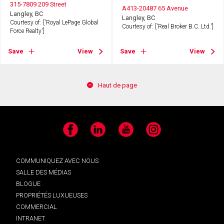
315-7809 209 Street
A413-20487 65 Avenue
Langley, BC
Langley, BC
Courtesy of: ['Royal LePage Global
Courtesy of: ['Real Broker B.C. Ltd.']
Force Realty']
Save
View
Save
View
Haut de page
Facebook
LinkedIn
YouTube
Instagram
COMMUNIQUEZ AVEC NOUS
SALLE DES MÉDIAS
BLOGUE
PROPRIÉTÉS LUXUEUSES
COMMERCIAL
INTRANET