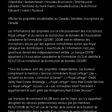
|
Manitoba
|
Saskatchewan
|
Nouveau-Brunswick
|
Terre-Neuve-et-
Labrador
|
Territoires du Nord-Ouest
|
Nouvelle-Écosse
|
Île-du-Prince-
Édouard
|
Yukon
|
Nunavut
Afficher les propriétés résidentielles au Canada
|
Dernières inscriptions au
Canada
Les informations des propriétés sur ce site proviennent des inscriptions
Royal LePage
MD
et du service de distribution de données de l'Association
canadienne de l’immobilier (SDD®). SDD® met en référence des
inscriptions tenues par des agences immobilières autres que Royal
LePage et ses distributeurs. L'exactitude de l'information n'est pas
garantie et devrait être indépendamment vérifiée. La marque DDF®
appartient à l'Association canadienne de l’immobilier (ACI) et identifie le
REALTOR.ca Installation de distribution de données (SDD®).
*Tous les bureaux sont des propriétés indépendantes. Les bureaux
comprenant la mention « Services immobiliers Royal LePage
MD
Ltée »,
incluant sa division « Johnston & Daniel
MD
», « Royal LePage
MD
Credit
Valley Real Estate, Brokerage », « Royal LePage
MD
West Real Estate Services
», « Royal LePage
MD
Sussex », et « Les immeubles Mont-Tremblant »
appartiennent et sont gérés par Bridgemarq Real Estate Services
MD
.
Les marques de commerce MLS® ainsi que les logos qui s'y rapportent
désignent les services professionnels rendus par les membres
REALTORS® de l'ACI en vue de l'achat, de la vente et de la location de
biens immobiliers dans le cadre d'un système de vente collaborative.