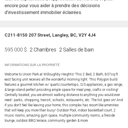
encore pour vous aider à prendre des décisions
d'investissement immobilier éclairées.
C211-8150 207 Street, Langley, BC, V2Y 4J4
2 Chambres
2 Salles de bain
595 000
$
INFORMATIONS SUR LA PROPRIÉTÉ
Welcome to Union Park at Willoughby Heights! This 2 Bed, 2 Bath, 837sq.ft
east facing unit receives all the wonderful morning light. This Polygon build
features a gourmet kitchen w/ quartz countertops, S/S appliances, a gas range,
& large island perfect providing ample space for meal prep, crafts or visiting!
Centrally located, you are almost walking distance to anything you would ever
need - parks, shopping, transit, schools, restaurants, etc. The list goes on! And
if you don't feel like leaving your home, this complex has resort-like amenities
that will keep you more than busy! Outdoor Pool, indoor basketball court, 2
music rooms, amazing gym space, multiple community rooms, a fireside
lounge, outdoor BBQ terrace, community garden & more.