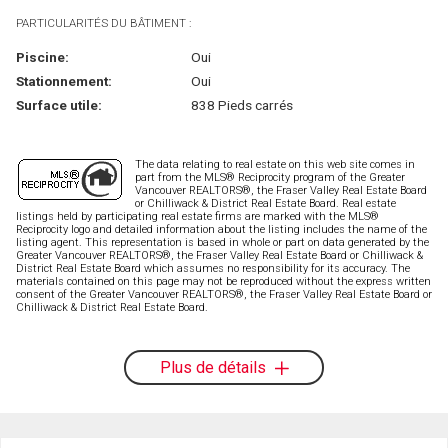
PARTICULARITÉS DU BÂTIMENT :
Piscine:
Oui
Stationnement:
Oui
Surface utile:
838 Pieds carrés
The data relating to real estate on this web site comes in
part from the MLS® Reciprocity program of the Greater
Vancouver REALTORS®, the Fraser Valley Real Estate Board
or Chilliwack & District Real Estate Board. Real estate
listings held by participating real estate firms are marked with the MLS®
Reciprocity logo and detailed information about the listing includes the name of the
listing agent. This representation is based in whole or part on data generated by the
Greater Vancouver REALTORS®, the Fraser Valley Real Estate Board or Chilliwack &
District Real Estate Board which assumes no responsibility for its accuracy. The
materials contained on this page may not be reproduced without the express written
consent of the Greater Vancouver REALTORS®, the Fraser Valley Real Estate Board or
Chilliwack & District Real Estate Board.
Plus de détails