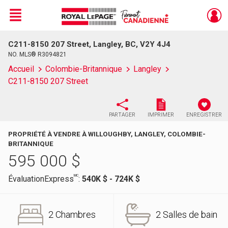
Menu
C211-8150 207 Street, Langley, BC, V2Y 4J4
Live
En Direct
NO. MLS® R3094821
Accueil
Colombie-Britannique
Langley
C211-8150 207 Street
PARTAGER
IMPRIMER
ENREGISTRER
PROPRIÉTÉ À VENDRE À WILLOUGHBY, LANGLEY, COLOMBIE-
BRITANNIQUE
595 000
$
MC
ÉvaluationExpress
:
540K $ - 724K $
2 Chambres
2 Salles de bain