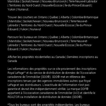
Manitoba
|
Saskatchewan
|
Nouveau-Brunswick
|
Terre-Neuve-et-Labrador
|
Territoires du Nord-Ouest
|
Nouvelle-Écosse
|
Île-du-Prince-Édouard
|
Yukon
|
Nunavut
.
Trouver des courtiers en
Ontario
|
Québec
|
Alberta
|
Colombie-Britannique
|
Manitoba
|
Saskatchewan
|
Nouveau-Brunswick
|
Terre-Neuve-et-
Labrador
|
Territoires du Nord-Ouest
|
Nouvelle-Écosse
|
Île-du-Prince-
Édouard
|
Yukon
|
Nunavut
Parcourir les bureaux en
Ontario
|
Québec
|
Alberta
|
Colombie-Britannique
|
Manitoba
|
Saskatchewan
|
Nouveau-Brunswick
|
Terre-Neuve-et-
Labrador
|
Territoires du Nord-Ouest
|
Nouvelle-Écosse
|
Île-du-Prince-
Édouard
|
Yukon
|
Nunavut
Afficher les propriétés résidentielles au Canada
|
Dernières inscriptions au
Canada
Les informations des propriétés sur ce site proviennent des inscriptions
Royal LePage
MD
et du service de distribution de données de l'Association
canadienne de l’immobilier (SDD®). SDD® met en référence des
inscriptions tenues par des agences immobilières autres que Royal
LePage et ses distributeurs. L'exactitude de l'information n'est pas
garantie et devrait être indépendamment vérifiée. La marque DDF®
appartient à l'Association canadienne de l’immobilier (ACI) et identifie le
REALTOR.ca Installation de distribution de données (SDD®).
*Tous les bureaux sont des propriétés indépendantes. Les bureaux