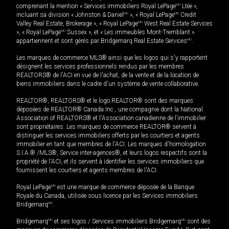
comprenant la mention « Services immobiliers Royal LePage
MD
Ltée »,
incluant sa division « Johnston & Daniel
MD
», « Royal LePage
MD
Credit
Valley Real Estate, Brokerage », « Royal LePage
MD
West Real Estate Services
», « Royal LePage
MD
Sussex », et « Les immeubles Mont-Tremblant »
appartiennent et sont gérés par Bridgemarq Real Estate Services
MD
.
Les marques de commerce MLS® ainsi que les logos qui s'y rapportent
désignent les services professionnels rendus par les membres
REALTORS® de l'ACI en vue de l'achat, de la vente et de la location de
biens immobiliers dans le cadre d'un système de vente collaborative.
REALTOR®, REALTORS® et le logo REALTOR® sont des marques
déposées de REALTOR® Canada Inc., une compagnie dont la National
Association of REALTORS® et l'Association canadienne de l’immobilier
sont propriétaires. Les marques de commerce REALTOR® servent à
distinguer les services immobiliers offerts par les courtiers et agents
immobilier en tant que membres de l'ACI. Les marques d'homologation
S.I.A.® /MLS®, Service inter-agences®, et leurs logos respectifs sont la
propriété de l'ACI, et ils servent à identifier les services immobiliers que
fournissent les courtiers et agents membres de l'ACI.
Royal LePage
MD
est une marque de commerce déposée de la Banque
Royale du Canada, utilisée sous licence par les Services immobiliers
Bridgemarq
MD
.
Bridgemarq
MD
et ses logos / Services immobiliers Bridgemarq
MD
sont des