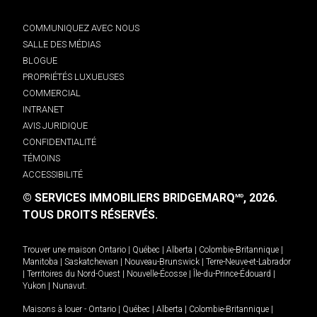
COMMUNIQUEZ AVEC NOUS
SALLE DES MÉDIAS
BLOGUE
PROPRIÉTÉS LUXUEUSES
COMMERCIAL
INTRANET
AVIS JURIDIQUE
CONFIDENTIALITÉ
TÉMOINS
ACCESSIBILITÉ
© SERVICES IMMOBILIERS BRIDGEMARQ
, 2026.
MD
TOUS DROITS RÉSERVÉS.
Trouver une maison
Ontario
|
Québec
|
Alberta
|
Colombie-Britannique
|
Manitoba
|
Saskatchewan
|
Nouveau-Brunswick
|
Terre-Neuve-et-Labrador
|
Territoires du Nord-Ouest
|
Nouvelle-Écosse
|
Île-du-Prince-Édouard
|
Yukon
|
Nunavut
.
Maisons à louer -
Ontario
|
Québec
|
Alberta
|
Colombie-Britannique
|