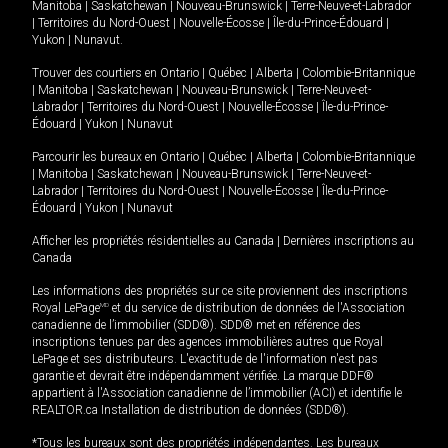
Manitoba
|
Saskatchewan
|
Nouveau-Brunswick
|
Terre-Neuve-et-Labrador
|
Territoires du Nord-Ouest
|
Nouvelle-Écosse
|
Île-du-Prince-Édouard
|
Yukon
|
Nunavut
.
Trouver des courtiers en
Ontario
|
Québec
|
Alberta
|
Colombie-Britannique
|
Manitoba
|
Saskatchewan
|
Nouveau-Brunswick
|
Terre-Neuve-et-
Labrador
|
Territoires du Nord-Ouest
|
Nouvelle-Écosse
|
Île-du-Prince-
Édouard
|
Yukon
|
Nunavut
Parcourir les bureaux en
Ontario
|
Québec
|
Alberta
|
Colombie-Britannique
|
Manitoba
|
Saskatchewan
|
Nouveau-Brunswick
|
Terre-Neuve-et-
Labrador
|
Territoires du Nord-Ouest
|
Nouvelle-Écosse
|
Île-du-Prince-
Édouard
|
Yukon
|
Nunavut
Afficher les propriétés résidentielles au Canada
|
Dernières inscriptions au
Canada
Les informations des propriétés sur ce site proviennent des inscriptions
Royal LePage
MD
et du service de distribution de données de l'Association
canadienne de l’immobilier (SDD®). SDD® met en référence des
inscriptions tenues par des agences immobilières autres que Royal
LePage et ses distributeurs. L'exactitude de l'information n'est pas
garantie et devrait être indépendamment vérifiée. La marque DDF®
appartient à l'Association canadienne de l’immobilier (ACI) et identifie le
REALTOR.ca Installation de distribution de données (SDD®).
*Tous les bureaux sont des propriétés indépendantes. Les bureaux