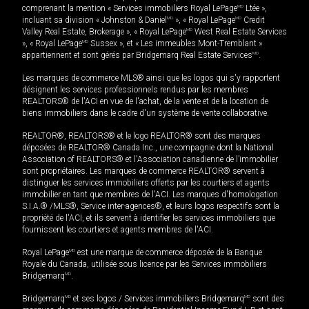
comprenant la mention « Services immobiliers Royal LePage
MD
Ltée »,
incluant sa division « Johnston & Daniel
MD
», « Royal LePage
MD
Credit
Valley Real Estate, Brokerage », « Royal LePage
MD
West Real Estate Services
», « Royal LePage
MD
Sussex », et « Les immeubles Mont-Tremblant »
appartiennent et sont gérés par Bridgemarq Real Estate Services
MD
.
Les marques de commerce MLS® ainsi que les logos qui s'y rapportent
désignent les services professionnels rendus par les membres
REALTORS® de l'ACI en vue de l'achat, de la vente et de la location de
biens immobiliers dans le cadre d'un système de vente collaborative.
REALTOR®, REALTORS® et le logo REALTOR® sont des marques
déposées de REALTOR® Canada Inc., une compagnie dont la National
Association of REALTORS® et l'Association canadienne de l’immobilier
sont propriétaires. Les marques de commerce REALTOR® servent à
distinguer les services immobiliers offerts par les courtiers et agents
immobilier en tant que membres de l'ACI. Les marques d'homologation
S.I.A.® /MLS®, Service inter-agences®, et leurs logos respectifs sont la
propriété de l'ACI, et ils servent à identifier les services immobiliers que
fournissent les courtiers et agents membres de l'ACI.
Royal LePage
MD
est une marque de commerce déposée de la Banque
Royale du Canada, utilisée sous licence par les Services immobiliers
Bridgemarq
MD
.
Bridgemarq
MD
et ses logos / Services immobiliers Bridgemarq
MD
sont des