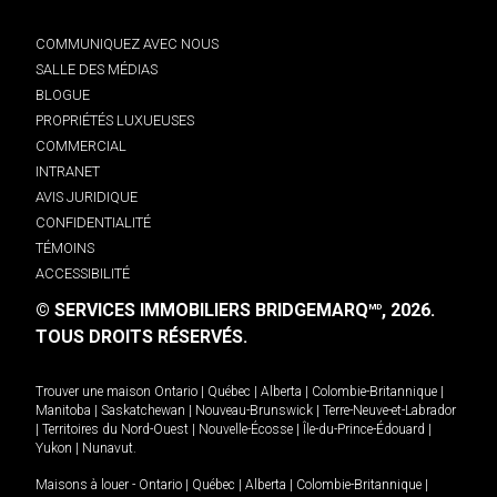
COMMUNIQUEZ AVEC NOUS
SALLE DES MÉDIAS
BLOGUE
PROPRIÉTÉS LUXUEUSES
COMMERCIAL
INTRANET
AVIS JURIDIQUE
CONFIDENTIALITÉ
TÉMOINS
ACCESSIBILITÉ
© SERVICES IMMOBILIERS BRIDGEMARQ
, 2026.
MD
TOUS DROITS RÉSERVÉS.
Trouver une maison
Ontario
|
Québec
|
Alberta
|
Colombie-Britannique
|
Manitoba
|
Saskatchewan
|
Nouveau-Brunswick
|
Terre-Neuve-et-Labrador
|
Territoires du Nord-Ouest
|
Nouvelle-Écosse
|
Île-du-Prince-Édouard
|
Yukon
|
Nunavut
.
Maisons à louer -
Ontario
|
Québec
|
Alberta
|
Colombie-Britannique
|