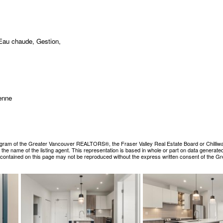
 Eau chaude, Gestion,
enne
ogram of the Greater Vancouver REALTORS®, the Fraser Valley Real Estate Board or Chilliwack &
es the name of the listing agent. This representation is based in whole or part on data gene
ls contained on this page may not be reproduced without the express written consent of the 