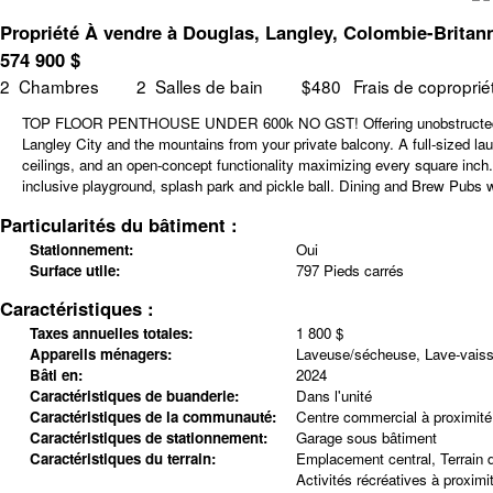
Propriété À vendre à Douglas, Langley, Colombie-Britan
574 900
$
2
Chambres
2
Salles de bain
$480
Frais de coproprié
TOP FLOOR PENTHOUSE UNDER 600k NO GST! Offering unobstructed views of 
Langley City and the mountains from your private balcony. A full-sized lau
ceilings, and an open-concept functionality maximizing every square in
inclusive playground, splash park and pickle ball. Dining and Brew Pubs wit
Particularités du bâtiment :
Stationnement:
Oui
Surface utile:
797 Pieds carrés
Caractéristiques :
Taxes annuelles totales:
1 800 $
Appareils ménagers:
Laveuse/sécheuse, Lave-vaisse
Bâti en:
2024
Caractéristiques de buanderie:
Dans l'unité
Caractéristiques de la communauté:
Centre commercial à proximité
Caractéristiques de stationnement:
Garage sous bâtiment
Caractéristiques du terrain:
Emplacement central, Terrain d
Activités récréatives à proximi