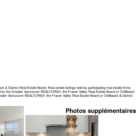
 District Real Estate Board. Real estate listings held by participating real estate firms
rated by the Greater Vancouver REALTORS®, the Fraser Valley Real Estate Board or Chilliwack
Greater Vancouver REALTORS®, the Fraser Valley Real Estate Board or Chilliwack & District
Photos supplémentaires