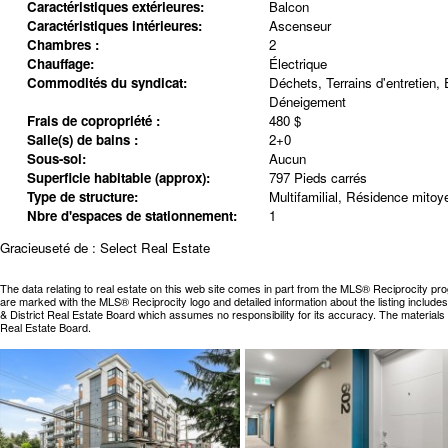
Caractéristiques extérieures:
Balcon
Caractéristiques intérieures:
Ascenseur
Chambres :
2
Chauffage:
Électrique
Commodités du syndicat:
Déchets, Terrains d'entretien,
Déneigement
Frais de copropriété :
480 $
Salle(s) de bains :
2+0
Sous-sol:
Aucun
Superficie habitable (approx):
797 Pieds carrés
Type de structure:
Multifamilial, Résidence mitoy
Nbre d'espaces de stationnement:
1
Gracieuseté de : Select Real Estate
The data relating to real estate on this web site comes in part from the MLS® Reciprocity pr
are marked with the MLS® Reciprocity logo and detailed information about the listing includ
& District Real Estate Board which assumes no responsibility for its accuracy. The materia
Real Estate Board.