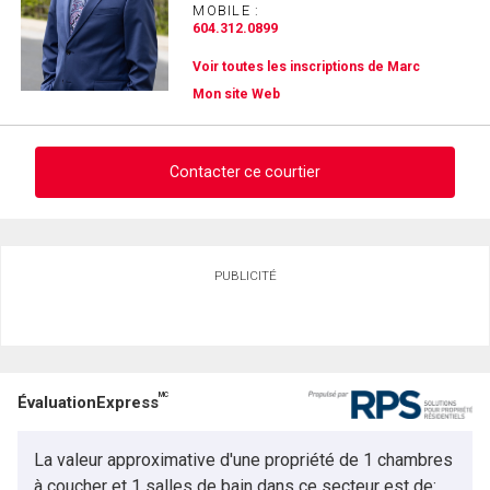
MOBILE :
604.312.0899
Voir toutes les inscriptions de Marc
Mon site Web
Contacter ce courtier
Demander des infos sur cette inscription
PUBLICITÉ
Prénom
et
Nom
Courriel
MC
ÉvaluationExpress
Téléphone
(Optionnel)
La valeur approximative d'une propriété de 1 chambres
Message
à coucher et 1 salles de bain dans ce secteur est de: