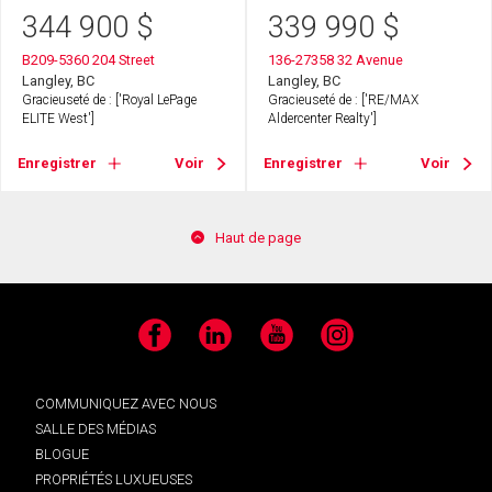
344 900
$
339 990
$
B209-5360 204 Street
136-27358 32 Avenue
Langley, BC
Langley, BC
Gracieuseté de : ['Royal LePage
Gracieuseté de : ['RE/MAX
ELITE West']
Aldercenter Realty']
Enregistrer
Voir
Enregistrer
Voir
Haut de page
Facebook
LinkedIn
YouTube
Instagram
COMMUNIQUEZ AVEC NOUS
SALLE DES MÉDIAS
BLOGUE
PROPRIÉTÉS LUXUEUSES