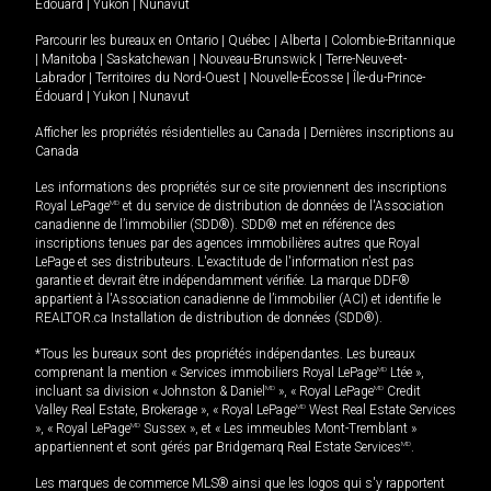
Édouard
|
Yukon
|
Nunavut
Parcourir les bureaux en
Ontario
|
Québec
|
Alberta
|
Colombie-Britannique
|
Manitoba
|
Saskatchewan
|
Nouveau-Brunswick
|
Terre-Neuve-et-
Labrador
|
Territoires du Nord-Ouest
|
Nouvelle-Écosse
|
Île-du-Prince-
Édouard
|
Yukon
|
Nunavut
Afficher les propriétés résidentielles au Canada
|
Dernières inscriptions au
Canada
Les informations des propriétés sur ce site proviennent des inscriptions
Royal LePage
MD
et du service de distribution de données de l'Association
canadienne de l’immobilier (SDD®). SDD® met en référence des
inscriptions tenues par des agences immobilières autres que Royal
LePage et ses distributeurs. L'exactitude de l'information n'est pas
garantie et devrait être indépendamment vérifiée. La marque DDF®
appartient à l'Association canadienne de l’immobilier (ACI) et identifie le
REALTOR.ca Installation de distribution de données (SDD®).
*Tous les bureaux sont des propriétés indépendantes. Les bureaux
comprenant la mention « Services immobiliers Royal LePage
MD
Ltée »,
incluant sa division « Johnston & Daniel
MD
», « Royal LePage
MD
Credit
Valley Real Estate, Brokerage », « Royal LePage
MD
West Real Estate Services
», « Royal LePage
MD
Sussex », et « Les immeubles Mont-Tremblant »
appartiennent et sont gérés par Bridgemarq Real Estate Services
MD
.
Les marques de commerce MLS® ainsi que les logos qui s'y rapportent