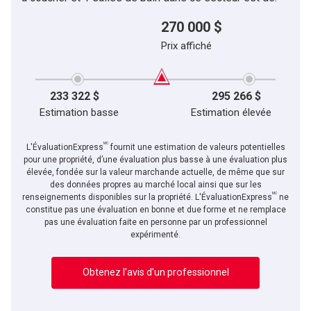
270 000 $
Prix affiché
233 322 $
295 266 $
Estimation basse
Estimation élevée
MC
L'ÉvaluationExpress
fournit une estimation de valeurs potentielles
pour une propriété, d’une évaluation plus basse à une évaluation plus
élevée, fondée sur la valeur marchande actuelle, de même que sur
des données propres au marché local ainsi que sur les
MC
En cliquant sur le bouton « soumettre », vous consentez à nos conditions d'utilisation et
renseignements disponibles sur la propriété. L'ÉvaluationExpress
ne
vous nous fournissez l'autorisation écrite de communiquer avec vous.
constitue pas une évaluation en bonne et due forme et ne remplace
pas une évaluation faite en personne par un professionnel
expérimenté.
Obtenez l’avis d’un professionnel