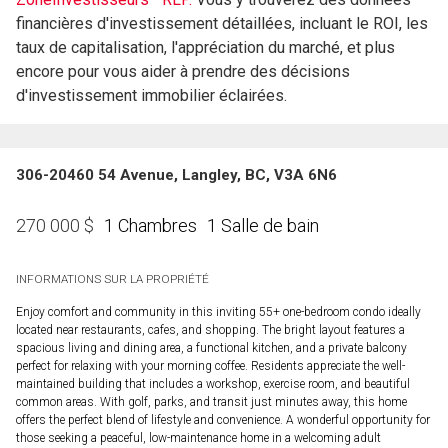
financières d'investissement détaillées, incluant le ROI, les
taux de capitalisation, l'appréciation du marché, et plus
encore pour vous aider à prendre des décisions
d'investissement immobilier éclairées.
306-20460 54 Avenue, Langley, BC, V3A 6N6
1 Chambres
1 Salle de bain
270 000
$
INFORMATIONS SUR LA PROPRIÉTÉ
Enjoy comfort and community in this inviting 55+ one-bedroom condo ideally
located near restaurants, cafes, and shopping. The bright layout features a
spacious living and dining area, a functional kitchen, and a private balcony
perfect for relaxing with your morning coffee. Residents appreciate the well-
maintained building that includes a workshop, exercise room, and beautiful
common areas. With golf, parks, and transit just minutes away, this home
offers the perfect blend of lifestyle and convenience. A wonderful opportunity for
those seeking a peaceful, low-maintenance home in a welcoming adult