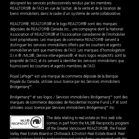
désignent les services professionnels rendus par les membres
REALTORS® de l'ACI en vue de l'achat, de la vente et de la location de
biens immobiliers dans le cadre d'un système de vente collaborative.
REALTOR®, REALTORS® et le logo REALTOR® sont des marques
déposées de REALTOR® Canada Inc., une compagnie dont la National
Association of REALTORS® et l'Association canadienne de l’immobilier
sont propriétaires. Les marques de commerce REALTOR® servent à
distinguer les services immobiliers offerts par les courtiers et agents
immobilier en tant que membres de l'ACI. Les marques d'homologation
S.I.A.® /MLS®, Service inter-agences®, et leurs logos respectifs sont la
propriété de l'ACI, et ils servent à identifier les services immobiliers que
fournissent les courtiers et agents membres de l'ACI.
Royal LePage
MD
est une marque de commerce déposée de la Banque
Royale du Canada, utilisée sous licence par les Services immobiliers
Bridgemarq
MD
.
Bridgemarq
MD
et ses logos / Services immobiliers Bridgemarq
MD
sont des
marques de commerce déposées de Residential Income Fund L.P. et sont
utilisées sous licence par Services immobiliers Bridgemarq
MD
Inc.
The data relating to real estate on this web site
comes in part from the MLS® Reciprocity program
of the Greater Vancouver REALTORS®, the Fraser
Valley Real Estate Board or Chilliwack & District Real Estate Board. Real
estate listings held by participating real estate firms are marked with the