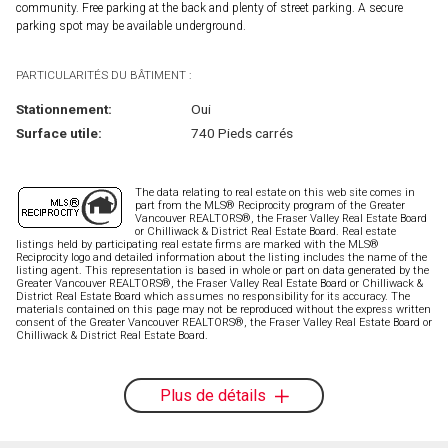
community. Free parking at the back and plenty of street parking. A secure
parking spot may be available underground.
PARTICULARITÉS DU BÂTIMENT :
Stationnement:
Oui
Surface utile:
740 Pieds carrés
The data relating to real estate on this web site comes in
part from the MLS® Reciprocity program of the Greater
Vancouver REALTORS®, the Fraser Valley Real Estate Board
or Chilliwack & District Real Estate Board. Real estate
listings held by participating real estate firms are marked with the MLS®
Reciprocity logo and detailed information about the listing includes the name of the
listing agent. This representation is based in whole or part on data generated by the
Greater Vancouver REALTORS®, the Fraser Valley Real Estate Board or Chilliwack &
District Real Estate Board which assumes no responsibility for its accuracy. The
materials contained on this page may not be reproduced without the express written
consent of the Greater Vancouver REALTORS®, the Fraser Valley Real Estate Board or
Chilliwack & District Real Estate Board.
Plus de détails