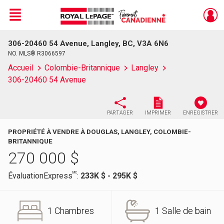
Menu
306-20460 54 Avenue, Langley, BC, V3A 6N6
Live
En Direct
NO. MLS® R3066597
Accueil
Colombie-Britannique
Langley
306-20460 54 Avenue
PARTAGER
IMPRIMER
ENREGISTRER
PROPRIÉTÉ À VENDRE À DOUGLAS, LANGLEY, COLOMBIE-
BRITANNIQUE
270 000
$
MC
ÉvaluationExpress
:
233K $ - 295K $
1 Chambres
1 Salle de bain