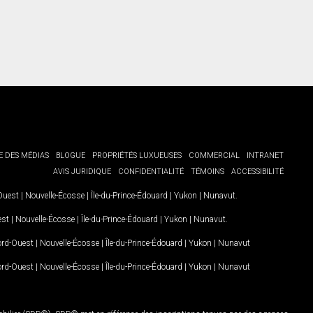
E DES MÉDIAS
BLOGUE
PROPRIÉTÉS LUXUEUSES
COMMERCIAL
INTRANET
AVIS JURIDIQUE
CONFIDENTIALITÉ
TÉMOINS
ACCESSIBILITÉ
-Ouest
|
Nouvelle-Écosse
|
Île-du-Prince-Édouard
|
Yukon
|
Nunavut
.
est
|
Nouvelle-Écosse
|
Île-du-Prince-Édouard
|
Yukon
|
Nunavut
.
Nord-Ouest
|
Nouvelle-Écosse
|
Île-du-Prince-Édouard
|
Yukon
|
Nunavut
Nord-Ouest
|
Nouvelle-Écosse
|
Île-du-Prince-Édouard
|
Yukon
|
Nunavut