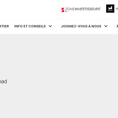
ZoneInvestisseurs RLP
RTIER
INFO ET CONSEILS
JOIGNEZ-VOUS À NOUS
Road