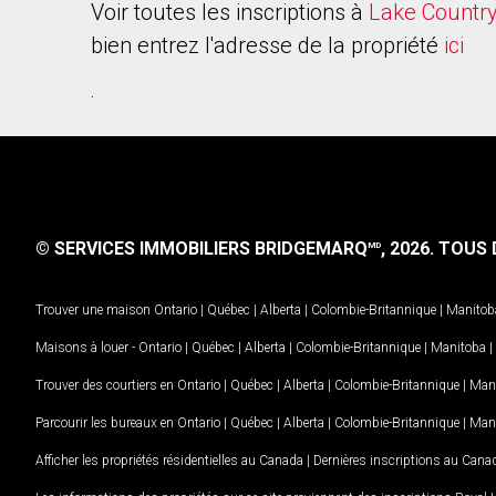
Voir toutes les inscriptions à
Lake Countr
bien entrez l'adresse de la propriété
ici
.
© SERVICES IMMOBILIERS BRIDGEMARQ
, 2026.
TOUS D
MD
Trouver une maison
Ontario
|
Québec
|
Alberta
|
Colombie-Britannique
|
Manitob
Maisons à louer -
Ontario
|
Québec
|
Alberta
|
Colombie-Britannique
|
Manitoba
|
Trouver des courtiers en
Ontario
|
Québec
|
Alberta
|
Colombie-Britannique
|
Man
Parcourir les bureaux en
Ontario
|
Québec
|
Alberta
|
Colombie-Britannique
|
Man
Afficher les propriétés résidentielles au Canada
|
Dernières inscriptions au Cana