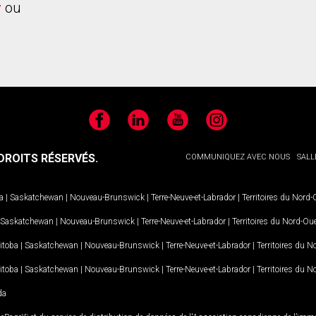
y
ou
Facebook
LinkedIn
YouTube
Instagram
ROITS RÉSERVÉS.
COMMUNIQUEZ AVEC NOUS
SALL
a
|
Saskatchewan
|
Nouveau-Brunswick
|
Terre-Neuve-et-Labrador
|
Territoires du Nord
Saskatchewan
|
Nouveau-Brunswick
|
Terre-Neuve-et-Labrador
|
Territoires du Nord-Ou
itoba
|
Saskatchewan
|
Nouveau-Brunswick
|
Terre-Neuve-et-Labrador
|
Territoires du 
itoba
|
Saskatchewan
|
Nouveau-Brunswick
|
Terre-Neuve-et-Labrador
|
Territoires du 
da
MD