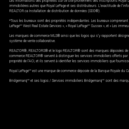
Les informations des propriétés sur ce site proviennent des inscriptions Royal 
immobilières autres que Royal LePage et ses distributeurs. L'exactitude de l'info
REALTOR.ca Installation de distribution de données (SDD®).
*Tous les bureaux sont des propriétés indépendantes. Les bureaux comprenant 
LePage
MD
West Real Estate Services », « Royal LePage
MD
Sussex », et « Les immeu
Les marques de commerce MLS® ainsi que les logos qui s'y rapportent désignent
système de vente collaborative.
REALTOR®, REALTORS® et le logo REALTOR® sont des marques déposées de REAL
commerce REALTOR® servent à distinguer les services immobiliers offerts par le
propriété de l'ACI, et ils servent à identifier les services immobiliers que fourni
Royal LePage
MD
est une marque de commerce déposée de la Banque Royale du Cana
Bridgemarq
MD
et ses logos / Services immobiliers Bridgemarq
MD
sont des marque