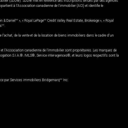
mobilier (SDD®). SDD® met en référence des inscriptions tenues par des agences
rtient à l'Association canadienne de l’immobilier (ACI) et identifie le
on & Daniel
MD
», « Royal LePage
MD
Credit Valley Real Estate, Brokerage », « Royal
es
MD
.
chat, de la vente et de la location de biens immobiliers dans le cadre d'un
Association canadienne de l’immobilier sont propriétaires. Les marques de
ation S.I.A.® /MLS®, Service inter-agences®, et leurs logos respectifs sont la
nce par Services immobiliers Bridgemarq
MD
Inc.