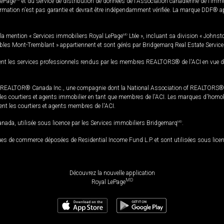
LePage
et du service de distribution de données de l'Association canadienne de l’im
rmation n'est pas garantie et devrait être indépendamment vérifiée. La marque DDF® appa
la mention « Services immobiliers Royal LePage
MD
Ltée », incluant sa division « Johnst
bles Mont-Tremblant » appartiennent et sont gérés par Bridgemarq Real Estate Servic
 les services professionnels rendus par les membres REALTORS® de l'ACI en vue de l'a
TOR® Canada Inc., une compagnie dont la National Association of REALTORS® et l'
s courtiers et agents immobilier en tant que membres de l'ACI. Les marques d'homolog
ssent les courtiers et agents membres de l'ACI.
da, utilisée sous licence par les Services immobiliers Bridgemarq
MD
.
s de commerce déposées de Residential Income Fund L.P. et sont utilisées sous lice
Découvrez la nouvelle application
MD
Royal LePage