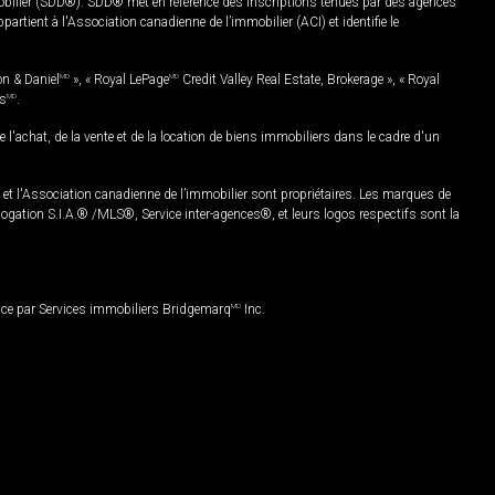
mobilier (SDD®). SDD® met en référence des inscriptions tenues par des agences
rtient à l'Association canadienne de l’immobilier (ACI) et identifie le
on & Daniel
MD
», « Royal LePage
MD
Credit Valley Real Estate, Brokerage », « Royal
es
MD
.
chat, de la vente et de la location de biens immobiliers dans le cadre d'un
Association canadienne de l’immobilier sont propriétaires. Les marques de
ation S.I.A.® /MLS®, Service inter-agences®, et leurs logos respectifs sont la
nce par Services immobiliers Bridgemarq
MD
Inc.