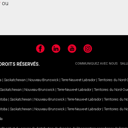
y
ou
Facebook
LinkedIn
YouTube
Instagram
ROITS RÉSERVÉS.
COMMUNIQUEZ AVEC NOUS
SALL
a
|
Saskatchewan
|
Nouveau-Brunswick
|
Terre-Neuve-et-Labrador
|
Territoires du Nord
Saskatchewan
|
Nouveau-Brunswick
|
Terre-Neuve-et-Labrador
|
Territoires du Nord-Ou
itoba
|
Saskatchewan
|
Nouveau-Brunswick
|
Terre-Neuve-et-Labrador
|
Territoires du 
itoba
|
Saskatchewan
|
Nouveau-Brunswick
|
Terre-Neuve-et-Labrador
|
Territoires du 
da
MD