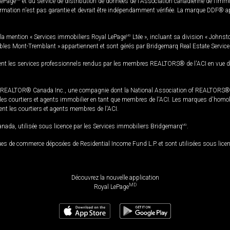
LePage
et du service de distribution de données de l'Association canadienne de l’im
rmation n'est pas garantie et devrait être indépendamment vérifiée. La marque DDF® appa
la mention « Services immobiliers Royal LePage
MD
Ltée », incluant sa division « Johnst
bles Mont-Tremblant » appartiennent et sont gérés par Bridgemarq Real Estate Servic
 les services professionnels rendus par les membres REALTORS® de l'ACI en vue de l'a
TOR® Canada Inc., une compagnie dont la National Association of REALTORS® et l'
s courtiers et agents immobilier en tant que membres de l'ACI. Les marques d'homolog
ssent les courtiers et agents membres de l'ACI.
da, utilisée sous licence par les Services immobiliers Bridgemarq
MD
.
s de commerce déposées de Residential Income Fund L.P. et sont utilisées sous lice
Découvrez la nouvelle application
MD
Royal LePage