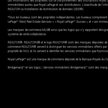
Les informations des propriétés sur ce site proviennent des inscriptions Royal 
immobilières autres que Royal LePage et ses distributeurs. L'exactitude de l'info
REALTOR.ca Installation de distribution de données (SDD®).
*Tous les bureaux sont des propriétés indépendantes. Les bureaux comprenant 
LePage
MD
West Real Estate Services », « Royal LePage
MD
Sussex », et « Les immeu
Les marques de commerce MLS® ainsi que les logos qui s'y rapportent désignent
système de vente collaborative.
REALTOR®, REALTORS® et le logo REALTOR® sont des marques déposées de REAL
commerce REALTOR® servent à distinguer les services immobiliers offerts par le
propriété de l'ACI, et ils servent à identifier les services immobiliers que fourni
Royal LePage
MD
est une marque de commerce déposée de la Banque Royale du Cana
Bridgemarq
MD
et ses logos / Services immobiliers Bridgemarq
MD
sont des marque