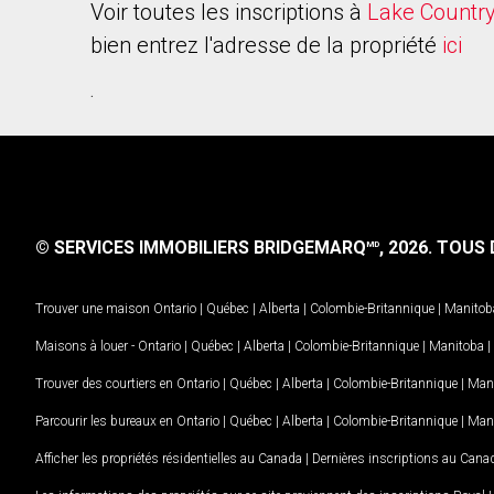
Voir toutes les inscriptions à
Lake Countr
bien entrez l'adresse de la propriété
ici
.
© SERVICES IMMOBILIERS BRIDGEMARQ
, 2026.
TOUS D
MD
Trouver une maison
Ontario
|
Québec
|
Alberta
|
Colombie-Britannique
|
Manitob
Maisons à louer -
Ontario
|
Québec
|
Alberta
|
Colombie-Britannique
|
Manitoba
|
Trouver des courtiers en
Ontario
|
Québec
|
Alberta
|
Colombie-Britannique
|
Man
Parcourir les bureaux en
Ontario
|
Québec
|
Alberta
|
Colombie-Britannique
|
Man
Afficher les propriétés résidentielles au Canada
|
Dernières inscriptions au Cana