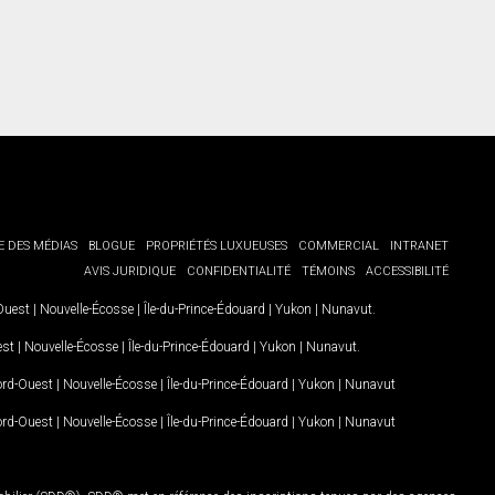
E DES MÉDIAS
BLOGUE
PROPRIÉTÉS LUXUEUSES
COMMERCIAL
INTRANET
AVIS JURIDIQUE
CONFIDENTIALITÉ
TÉMOINS
ACCESSIBILITÉ
-Ouest
|
Nouvelle-Écosse
|
Île-du-Prince-Édouard
|
Yukon
|
Nunavut
.
est
|
Nouvelle-Écosse
|
Île-du-Prince-Édouard
|
Yukon
|
Nunavut
.
Nord-Ouest
|
Nouvelle-Écosse
|
Île-du-Prince-Édouard
|
Yukon
|
Nunavut
Nord-Ouest
|
Nouvelle-Écosse
|
Île-du-Prince-Édouard
|
Yukon
|
Nunavut