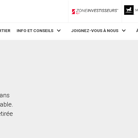
ZoneInvestisseurs RLP
RTIER
INFO ET CONSEILS
JOIGNEZ-VOUS À NOUS
dans
able.
etirée