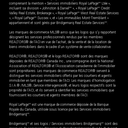
comprenant la mention « Services immobiliers Royal LePage
MD
Ltée »,
incluant sa division « Johnston & Daniel
MD
», « Royal LePage
MD
Credit
Valley Real Estate, Brokerage », « Royal LePage
MD
West Real Estate Services
», « Royal LePage
MD
Sussex », et « Les immeubles Mont-Tremblant »
appartiennent et sont gérés par Bridgemarq Real Estate Services
MD
.
Les marques de commerce MLS® ainsi que les logos qui s'y rapportent
désignent les services professionnels rendus par les membres
REALTORS® de l'ACI en vue de l'achat, de la vente et de la location de
biens immobiliers dans le cadre d'un système de vente collaborative.
REALTOR®, REALTORS® et le logo REALTOR® sont des marques
déposées de REALTOR® Canada Inc., une compagnie dont la National
Association of REALTORS® et l'Association canadienne de l’immobilier
sont propriétaires. Les marques de commerce REALTOR® servent à
distinguer les services immobiliers offerts par les courtiers et agents
immobilier en tant que membres de l'ACI. Les marques d'homologation
S.I.A.® /MLS®, Service inter-agences®, et leurs logos respectifs sont la
propriété de l'ACI, et ils servent à identifier les services immobiliers que
fournissent les courtiers et agents membres de l'ACI.
Royal LePage
MD
est une marque de commerce déposée de la Banque
Royale du Canada, utilisée sous licence par les Services immobiliers
Bridgemarq
MD
.
Bridgemarq
MD
et ses logos / Services immobiliers Bridgemarq
MD
sont des