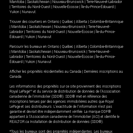
Manitoba
|
Saskatchewan
|
Nouveau-Brunswick
|
Terre-Neuve-et-Labrador
|
Territoires du Nord-Ouest
|
Nouvelle-Écosse
|
Île-du-Prince-Édouard
|
Yukon
|
Nunavut
.
Trouver des courtiers en
Ontario
|
Québec
|
Alberta
|
Colombie-Britannique
|
Manitoba
|
Saskatchewan
|
Nouveau-Brunswick
|
Terre-Neuve-et-
Labrador
|
Territoires du Nord-Ouest
|
Nouvelle-Écosse
|
Île-du-Prince-
Édouard
|
Yukon
|
Nunavut
Parcourir les bureaux en
Ontario
|
Québec
|
Alberta
|
Colombie-Britannique
|
Manitoba
|
Saskatchewan
|
Nouveau-Brunswick
|
Terre-Neuve-et-
Labrador
|
Territoires du Nord-Ouest
|
Nouvelle-Écosse
|
Île-du-Prince-
Édouard
|
Yukon
|
Nunavut
Afficher les propriétés résidentielles au Canada
|
Dernières inscriptions au
Canada
Les informations des propriétés sur ce site proviennent des inscriptions
Royal LePage
MD
et du service de distribution de données de l'Association
canadienne de l’immobilier (SDD®). SDD® met en référence des
inscriptions tenues par des agences immobilières autres que Royal
LePage et ses distributeurs. L'exactitude de l'information n'est pas
garantie et devrait être indépendamment vérifiée. La marque DDF®
appartient à l'Association canadienne de l’immobilier (ACI) et identifie le
REALTOR.ca Installation de distribution de données (SDD®).
*Tous les bureaux sont des propriétés indépendantes. Les bureaux