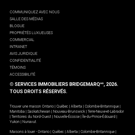
COMMUNIQUEZ AVEC NOUS
SALLE DES MÉDIAS
BLOGUE
PROPRIÉTÉS LUXUEUSES
COMMERCIAL
INTRANET
AVIS JURIDIQUE
CONFIDENTIALITÉ
TÉMOINS
ACCESSIBILITÉ
© SERVICES IMMOBILIERS BRIDGEMARQ
, 2026.
MD
TOUS DROITS RÉSERVÉS.
Trouver une maison
Ontario
|
Québec
|
Alberta
|
Colombie-Britannique
|
Manitoba
|
Saskatchewan
|
Nouveau-Brunswick
|
Terre-Neuve-et-Labrador
|
Territoires du Nord-Ouest
|
Nouvelle-Écosse
|
Île-du-Prince-Édouard
|
Yukon
|
Nunavut
.
Maisons à louer -
Ontario
|
Québec
|
Alberta
|
Colombie-Britannique
|