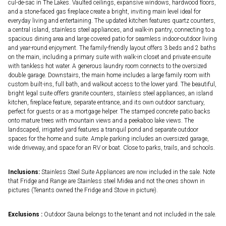
cul-de-sac in The Lakes. Vaulted ceilings, expansive windows, hardwood floors,
and a stone-faced gas fireplace create a bright, inviting main level ideal for
everyday living and entertaining. The updated kitchen features quartz counters,
a central island, stainless steel appliances, and walk-in pantry, connecting to a
spacious dining area and large covered patio for seamless indoor-outdoor living
and year-round enjoyment. The family-friendly layout offers 3 beds and 2 baths
on the main, including a primary suite with walk-in closet and private ensuite
with tankless hot water. A generous laundry room connects to the oversized
double garage. Downstairs, the main home includes a large family room with
custom built-ins, full bath, and walkout access to the lower yard. The beautiful,
bright legal suite offers granite counters, stainless steel appliances, an island
kitchen, fireplace feature, separate entrance, and its own outdoor sanctuary,
perfect for guests or as a mortgage helper. The stamped concrete patio backs
onto mature trees with mountain views and a peekaboo lake views. The
landscaped, irrigated yard features a tranquil pond and separate outdoor
spaces for the home and suite. Ample parking includes an oversized garage,
wide driveway, and space for an RV or boat. Close to parks, trails, and schools.
Inclusions:
Stainless Steel Suite Appliances are now included in the sale. Note
that Fridge and Range are Stainless steel Midea and not the ones shown in
pictures (Tenants owned the Fridge and Stove in picture).
Exclusions :
Outdoor Sauna belongs to the tenant and not included in the sale.