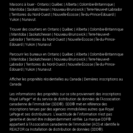
Maisons à louer -
Ontario
|
Québec
|
Alberta
|
Colombie-Britannique
|
Manitoba
|
Saskatchewan
|
Nouveau-Brunswick
|
Terre-Neuve-et-Labrador
|
Territoires du Nord-Ouest
|
Nouvelle-Écosse
|
Île-du-Prince-Édouard
|
Yukon
|
Nunavut
.
Trouver des courtiers en
Ontario
|
Québec
|
Alberta
|
Colombie-Britannique
|
Manitoba
|
Saskatchewan
|
Nouveau-Brunswick
|
Terre-Neuve-et-
Labrador
|
Territoires du Nord-Ouest
|
Nouvelle-Écosse
|
Île-du-Prince-
Édouard
|
Yukon
|
Nunavut
Parcourir les bureaux en
Ontario
|
Québec
|
Alberta
|
Colombie-Britannique
|
Manitoba
|
Saskatchewan
|
Nouveau-Brunswick
|
Terre-Neuve-et-
Labrador
|
Territoires du Nord-Ouest
|
Nouvelle-Écosse
|
Île-du-Prince-
Édouard
|
Yukon
|
Nunavut
Afficher les propriétés résidentielles au Canada
|
Dernières inscriptions au
Canada
Les informations des propriétés sur ce site proviennent des inscriptions
Royal LePage
MD
et du service de distribution de données de l'Association
canadienne de l’immobilier (SDD®). SDD® met en référence des
inscriptions tenues par des agences immobilières autres que Royal
LePage et ses distributeurs. L'exactitude de l'information n'est pas
garantie et devrait être indépendamment vérifiée. La marque DDF®
appartient à l'Association canadienne de l’immobilier (ACI) et identifie le
REALTOR.ca Installation de distribution de données (SDD®).