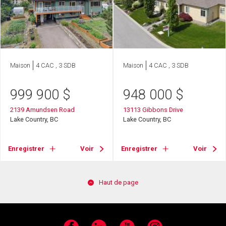
Maison
4 CAC , 3 SDB
Maison
4 CAC , 3 SDB
999 900
$
948 000
$
2139 Amundsen Road
13113 Gibbons Drive
Lake Country, BC
Lake Country, BC
Enregistrer
Voir
Enregistrer
Voir
Haut de page