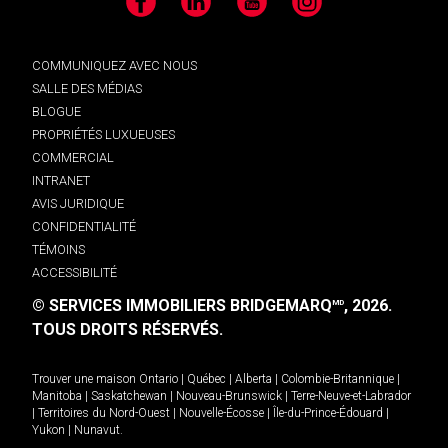
Facebook
LinkedIn
YouTube
Instagram
COMMUNIQUEZ AVEC NOUS
SALLE DES MÉDIAS
BLOGUE
PROPRIÉTÉS LUXUEUSES
COMMERCIAL
INTRANET
AVIS JURIDIQUE
CONFIDENTIALITÉ
TÉMOINS
ACCESSIBILITÉ
© SERVICES IMMOBILIERS BRIDGEMARQ
, 2026.
MD
TOUS DROITS RÉSERVÉS.
Trouver une maison
Ontario
|
Québec
|
Alberta
|
Colombie-Britannique
|
Manitoba
|
Saskatchewan
|
Nouveau-Brunswick
|
Terre-Neuve-et-Labrador
|
Territoires du Nord-Ouest
|
Nouvelle-Écosse
|
Île-du-Prince-Édouard
|
Yukon
|
Nunavut
.