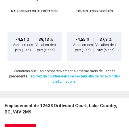
MAISON UNIFAMILIALE DÉTACHÉE
TOUTES LES PROPRIÉTÉS
-4,51 %
39,13 %
-4,55 %
37,3 %
Variation des
Variation des
Variation des
Variation des
prix
(1 an)
prix
(5 ans)
prix
(1 an)
prix
(5 ans)
Variations sur 1 an comparativement au même mois de l'année
précédente.
Trouvez un courtier dans ce secteur afin de recevoir plus
d'informations.
Emplacement de 12633 Driftwood Court, Lake Country,
BC, V4V 2M9