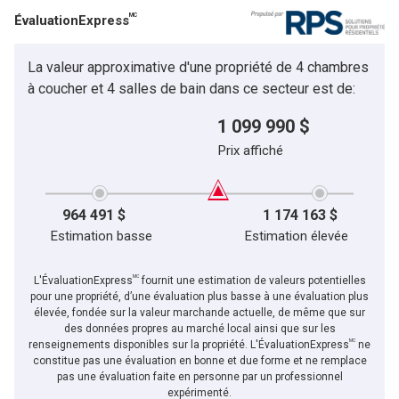
MC
ÉvaluationExpress
Téléphone
(Optionnel)
La valeur approximative d'une propriété de 4 chambres
Message
à coucher et 4 salles de bain dans ce secteur est de:
1 099 990 $
Prix affiché
964 491 $
1 174 163 $
Estimation basse
Estimation élevée
MC
L'ÉvaluationExpress
fournit une estimation de valeurs potentielles
pour une propriété, d’une évaluation plus basse à une évaluation plus
élevée, fondée sur la valeur marchande actuelle, de même que sur
des données propres au marché local ainsi que sur les
MC
En cliquant sur le bouton « soumettre », vous consentez à nos conditions d'utilisation et
renseignements disponibles sur la propriété. L'ÉvaluationExpress
ne
vous nous fournissez l'autorisation écrite de communiquer avec vous.
constitue pas une évaluation en bonne et due forme et ne remplace
pas une évaluation faite en personne par un professionnel
expérimenté.