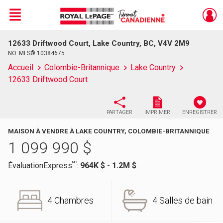
Menu
12633 Driftwood Court, Lake Country, BC, V4V 2M9
Live
En Direct
NO. MLS® 10384675
Accueil
Colombie-Britannique
Lake Country
12633 Driftwood Court
PARTAGER
IMPRIMER
ENREGISTRER
MAISON À VENDRE À LAKE COUNTRY, COLOMBIE-BRITANNIQUE
1 099 990
$
MC
ÉvaluationExpress
:
964K $ - 1.2M $
4 Chambres
4 Salles de bain