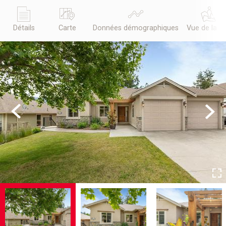
Détails
Carte
Données démographiques
Vue de la r
Previous
Next