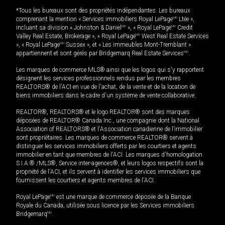
*Tous les bureaux sont des propriétés indépendantes. Les bureaux
comprenant la mention « Services immobiliers Royal LePage
MD
Ltée »,
incluant sa division « Johnston & Daniel
MD
», « Royal LePage
MD
Credit
Valley Real Estate, Brokerage », « Royal LePage
MD
West Real Estate Services
», « Royal LePage
MD
Sussex », et « Les immeubles Mont-Tremblant »
appartiennent et sont gérés par Bridgemarq Real Estate Services
MD
.
Les marques de commerce MLS® ainsi que les logos qui s'y rapportent
désignent les services professionnels rendus par les membres
REALTORS® de l'ACI en vue de l'achat, de la vente et de la location de
biens immobiliers dans le cadre d'un système de vente collaborative.
REALTOR®, REALTORS® et le logo REALTOR® sont des marques
déposées de REALTOR® Canada Inc., une compagnie dont la National
Association of REALTORS® et l'Association canadienne de l’immobilier
sont propriétaires. Les marques de commerce REALTOR® servent à
distinguer les services immobiliers offerts par les courtiers et agents
immobilier en tant que membres de l'ACI. Les marques d'homologation
S.I.A.® /MLS®, Service inter-agences®, et leurs logos respectifs sont la
propriété de l'ACI, et ils servent à identifier les services immobiliers que
fournissent les courtiers et agents membres de l'ACI.
Royal LePage
MD
est une marque de commerce déposée de la Banque
Royale du Canada, utilisée sous licence par les Services immobiliers
Bridgemarq
MD
.