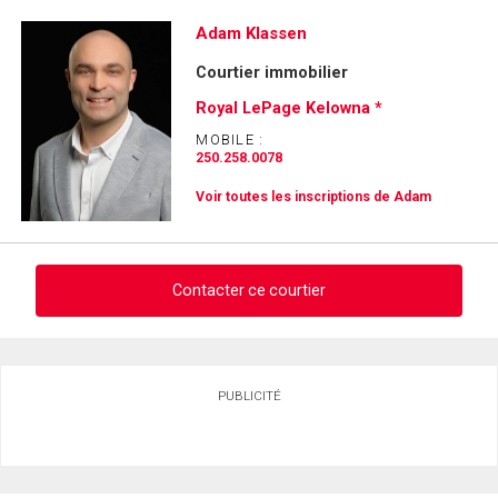
Adam Klassen
Courtier immobilier
Royal LePage Kelowna *
MOBILE :
250.258.0078
Voir toutes les inscriptions de Adam
Contacter ce courtier
Demander des infos sur cette inscription
PUBLICITÉ
Prénom
et
Nom
Courriel