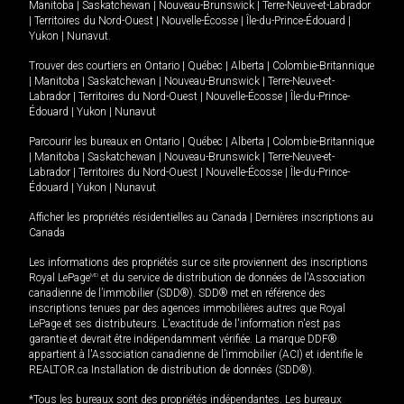
Manitoba
|
Saskatchewan
|
Nouveau-Brunswick
|
Terre-Neuve-et-Labrador
|
Territoires du Nord-Ouest
|
Nouvelle-Écosse
|
Île-du-Prince-Édouard
|
Yukon
|
Nunavut
.
Trouver des courtiers en
Ontario
|
Québec
|
Alberta
|
Colombie-Britannique
|
Manitoba
|
Saskatchewan
|
Nouveau-Brunswick
|
Terre-Neuve-et-
Labrador
|
Territoires du Nord-Ouest
|
Nouvelle-Écosse
|
Île-du-Prince-
Édouard
|
Yukon
|
Nunavut
Parcourir les bureaux en
Ontario
|
Québec
|
Alberta
|
Colombie-Britannique
|
Manitoba
|
Saskatchewan
|
Nouveau-Brunswick
|
Terre-Neuve-et-
Labrador
|
Territoires du Nord-Ouest
|
Nouvelle-Écosse
|
Île-du-Prince-
Édouard
|
Yukon
|
Nunavut
Afficher les propriétés résidentielles au Canada
|
Dernières inscriptions au
Canada
Les informations des propriétés sur ce site proviennent des inscriptions
Royal LePage
MD
et du service de distribution de données de l'Association
canadienne de l’immobilier (SDD®). SDD® met en référence des
inscriptions tenues par des agences immobilières autres que Royal
LePage et ses distributeurs. L'exactitude de l'information n'est pas
garantie et devrait être indépendamment vérifiée. La marque DDF®
appartient à l'Association canadienne de l’immobilier (ACI) et identifie le
REALTOR.ca Installation de distribution de données (SDD®).
*Tous les bureaux sont des propriétés indépendantes. Les bureaux