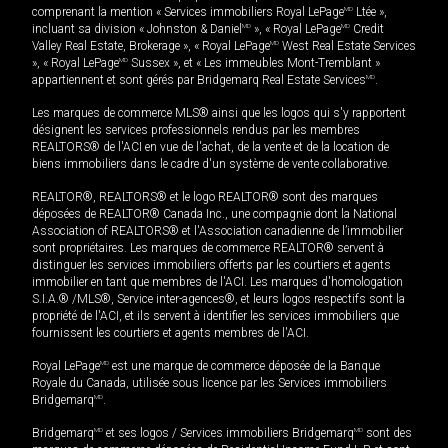
comprenant la mention « Services immobiliers Royal LePage
MD
Ltée »,
incluant sa division « Johnston & Daniel
MD
», « Royal LePage
MD
Credit
Valley Real Estate, Brokerage », « Royal LePage
MD
West Real Estate Services
», « Royal LePage
MD
Sussex », et « Les immeubles Mont-Tremblant »
appartiennent et sont gérés par Bridgemarq Real Estate Services
MD
.
Les marques de commerce MLS® ainsi que les logos qui s'y rapportent
désignent les services professionnels rendus par les membres
REALTORS® de l'ACI en vue de l'achat, de la vente et de la location de
biens immobiliers dans le cadre d'un système de vente collaborative.
REALTOR®, REALTORS® et le logo REALTOR® sont des marques
déposées de REALTOR® Canada Inc., une compagnie dont la National
Association of REALTORS® et l'Association canadienne de l’immobilier
sont propriétaires. Les marques de commerce REALTOR® servent à
distinguer les services immobiliers offerts par les courtiers et agents
immobilier en tant que membres de l'ACI. Les marques d'homologation
S.I.A.® /MLS®, Service inter-agences®, et leurs logos respectifs sont la
propriété de l'ACI, et ils servent à identifier les services immobiliers que
fournissent les courtiers et agents membres de l'ACI.
Royal LePage
MD
est une marque de commerce déposée de la Banque
Royale du Canada, utilisée sous licence par les Services immobiliers
Bridgemarq
MD
.
Bridgemarq
MD
et ses logos / Services immobiliers Bridgemarq
MD
sont des