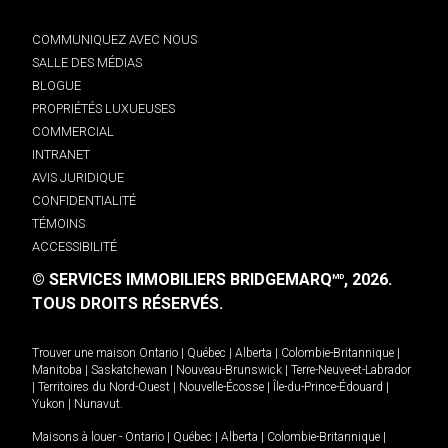
COMMUNIQUEZ AVEC NOUS
SALLE DES MÉDIAS
BLOGUE
PROPRIÉTÉS LUXUEUSES
COMMERCIAL
INTRANET
AVIS JURIDIQUE
CONFIDENTIALITÉ
TÉMOINS
ACCESSIBILITÉ
© SERVICES IMMOBILIERS BRIDGEMARQ
, 2026.
MD
TOUS DROITS RÉSERVÉS.
Trouver une maison
Ontario
|
Québec
|
Alberta
|
Colombie-Britannique
|
Manitoba
|
Saskatchewan
|
Nouveau-Brunswick
|
Terre-Neuve-et-Labrador
|
Territoires du Nord-Ouest
|
Nouvelle-Écosse
|
Île-du-Prince-Édouard
|
Yukon
|
Nunavut
.
Maisons à louer -
Ontario
|
Québec
|
Alberta
|
Colombie-Britannique
|