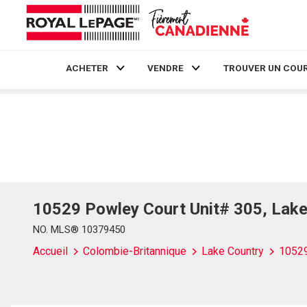
ACHETER
VENDRE
TROUVER UN COUR
Live
En Direct
10529 Powley Court Unit# 305, Lake
NO. MLS® 10379450
Accueil
Colombie-Britannique
Lake Country
10529