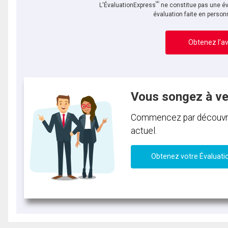
MC
L'ÉvaluationExpress
ne constitue pas une év
évaluation faite en person
Obtenez l’av
Vous songez à v
Commencez par découvrir 
actuel.
Obtenez votre Évaluati