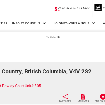
ZoneInvestisseurs RLP
TIER
INFO ET CONSEILS
JOIGNEZ-VOUS À NOUS
À
PUBLICITÉ
 Country, British Columbia, V4V 2S2
 Powley Court Unit# 305
PARTAGER
IMPRIMER
ENREGI