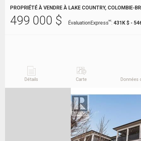
PROPRIÉTÉ À VENDRE À LAKE COUNTRY, COLOMBIE-B
499 000
$
MC
ÉvaluationExpress
:
431K $ - 54
Détails
Carte
Données 