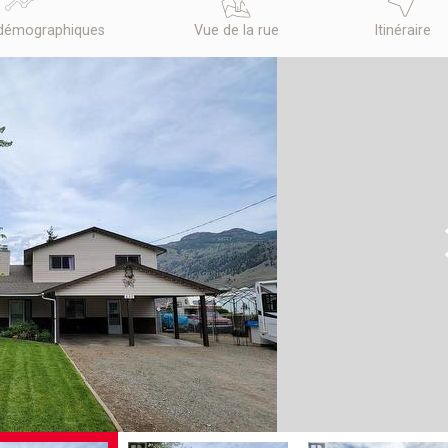
démographiques
Vue de la rue
Itinéraire
N