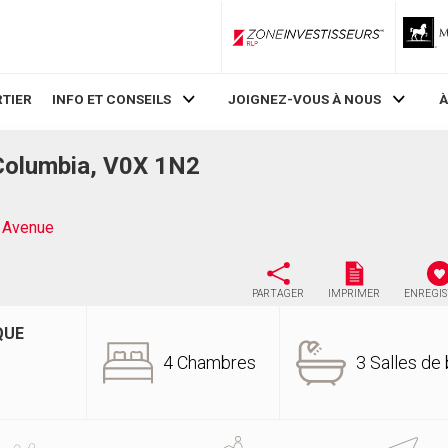
ZoneInvestisseurs RLP
TIER
INFO ET CONSEILS
JOIGNEZ-VOUS À NOUS
À
Columbia, V0X 1N2
 Avenue
PARTAGER
IMPRIMER
ENREGI
QUE
4 Chambres
3 Salles de 