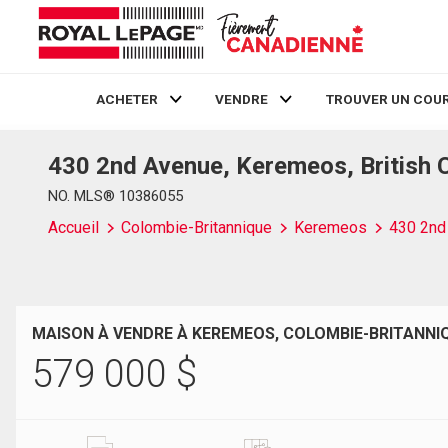
ACHETER
VENDRE
TROUVER UN COUR
430 2nd Avenue, Keremeos, British 
Live
En Direct
NO. MLS® 10386055
Accueil
Colombie-Britannique
Keremeos
430 2nd
MAISON À VENDRE À KEREMEOS, COLOMBIE-BRITANNI
579 000
$