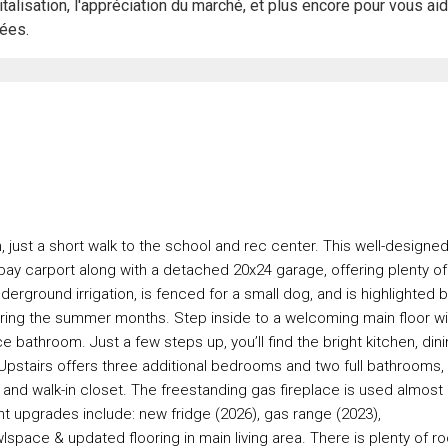
italisation, l'appréciation du marché, et plus encore pour vous ai
rées.
ust a short walk to the school and rec center. This well-designed
bay carport along with a detached 20x24 garage, offering plenty of
erground irrigation, is fenced for a small dog, and is highlighted 
during the summer months. Step inside to a welcoming main floor wi
 bathroom. Just a few steps up, you’ll find the bright kitchen, dini
. Upstairs offers three additional bedrooms and two full bathrooms,
and walk-in closet. The freestanding gas fireplace is used almost
t upgrades include: new fridge (2026), gas range (2023),
lspace & updated flooring in main living area. There is plenty of r