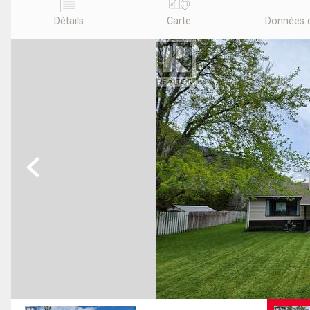
Détails
Carte
Données 
Previous