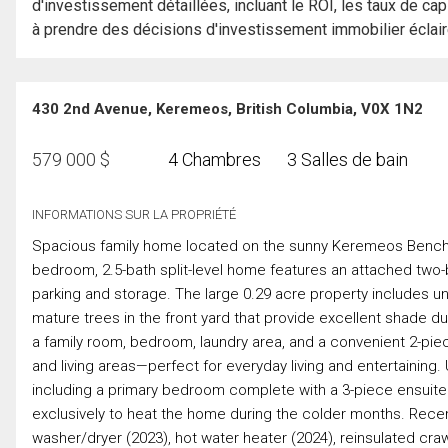
d'investissement détaillées, incluant le ROI, les taux de cap
à prendre des décisions d'investissement immobilier éclai
430 2nd Avenue, Keremeos, British Columbia, V0X 1N2
579 000
$
4 Chambres
3 Salles de bain
INFORMATIONS SUR LA PROPRIÉTÉ
Spacious family home located on the sunny Keremeos Bench, j
bedroom, 2.5-bath split-level home features an attached two-
parking and storage. The large 0.29 acre property includes und
mature trees in the front yard that provide excellent shade 
a family room, bedroom, laundry area, and a convenient 2-piece
and living areas—perfect for everyday living and entertaining
including a primary bedroom complete with a 3-piece ensuite 
exclusively to heat the home during the colder months. Recen
washer/dryer (2023), hot water heater (2024), reinsulated craw