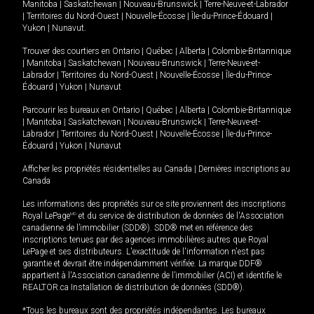
Manitoba
|
Saskatchewan
|
Nouveau-Brunswick
|
Terre-Neuve-et-Labrador
|
Territoires du Nord-Ouest
|
Nouvelle-Écosse
|
Île-du-Prince-Édouard
|
Yukon
|
Nunavut
.
Trouver des courtiers en
Ontario
|
Québec
|
Alberta
|
Colombie-Britannique
|
Manitoba
|
Saskatchewan
|
Nouveau-Brunswick
|
Terre-Neuve-et-
Labrador
|
Territoires du Nord-Ouest
|
Nouvelle-Écosse
|
Île-du-Prince-
Édouard
|
Yukon
|
Nunavut
Parcourir les bureaux en
Ontario
|
Québec
|
Alberta
|
Colombie-Britannique
|
Manitoba
|
Saskatchewan
|
Nouveau-Brunswick
|
Terre-Neuve-et-
Labrador
|
Territoires du Nord-Ouest
|
Nouvelle-Écosse
|
Île-du-Prince-
Édouard
|
Yukon
|
Nunavut
Afficher les propriétés résidentielles au Canada
|
Dernières inscriptions au
Canada
Les informations des propriétés sur ce site proviennent des inscriptions
Royal LePage
MD
et du service de distribution de données de l'Association
canadienne de l’immobilier (SDD®). SDD® met en référence des
inscriptions tenues par des agences immobilières autres que Royal
LePage et ses distributeurs. L'exactitude de l'information n'est pas
garantie et devrait être indépendamment vérifiée. La marque DDF®
appartient à l'Association canadienne de l’immobilier (ACI) et identifie le
REALTOR.ca Installation de distribution de données (SDD®).
*Tous les bureaux sont des propriétés indépendantes. Les bureaux