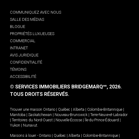
COMMUNIQUEZ AVEC NOUS
SALLE DES MÉDIAS
BLOGUE
PROPRIÉTÉS LUXUEUSES
COMMERCIAL
INTRANET
AVIS JURIDIQUE
CONFIDENTIALITÉ
TÉMOINS
ACCESSIBILITÉ
© SERVICES IMMOBILIERS BRIDGEMARQ
, 2026.
MD
TOUS DROITS RÉSERVÉS.
Trouver une maison
Ontario
|
Québec
|
Alberta
|
Colombie-Britannique
|
Manitoba
|
Saskatchewan
|
Nouveau-Brunswick
|
Terre-Neuve-et-Labrador
|
Territoires du Nord-Ouest
|
Nouvelle-Écosse
|
Île-du-Prince-Édouard
|
Yukon
|
Nunavut
.
Maisons à louer -
Ontario
|
Québec
|
Alberta
|
Colombie-Britannique
|