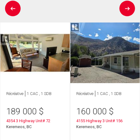
Récréative
1 CAC , 1 SDB
Récréative
1 CAC , 1 SDB
189 000
$
160 000
$
4354 3 Highway Unit# 72
4155 Highway 3 Unit# 156
Keremeos, BC
Keremeos, BC