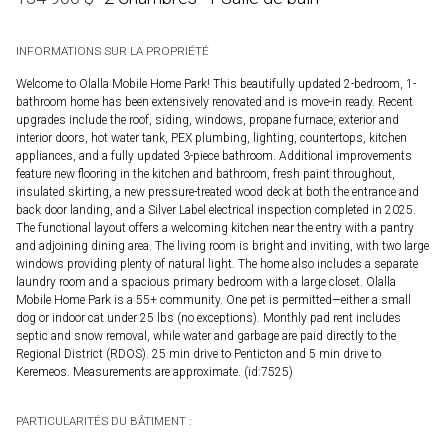
INFORMATIONS SUR LA PROPRIÉTÉ
Welcome to Olalla Mobile Home Park! This beautifully updated 2-bedroom, 1-
bathroom home has been extensively renovated and is move-in ready. Recent
upgrades include the roof, siding, windows, propane furnace, exterior and
interior doors, hot water tank, PEX plumbing, lighting, countertops, kitchen
appliances, and a fully updated 3-piece bathroom. Additional improvements
feature new flooring in the kitchen and bathroom, fresh paint throughout,
insulated skirting, a new pressure-treated wood deck at both the entrance and
back door landing, and a Silver Label electrical inspection completed in 2025.
The functional layout offers a welcoming kitchen near the entry with a pantry
and adjoining dining area. The living room is bright and inviting, with two large
windows providing plenty of natural light. The home also includes a separate
laundry room and a spacious primary bedroom with a large closet. Olalla
Mobile Home Park is a 55+ community. One pet is permitted—either a small
dog or indoor cat under 25 lbs (no exceptions). Monthly pad rent includes
septic and snow removal, while water and garbage are paid directly to the
Regional District (RDOS). 25 min drive to Penticton and 5 min drive to
Keremeos. Measurements are approximate. (id:7525)
PARTICULARITÉS DU BÂTIMENT :