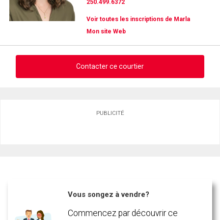
250.499.6372
Voir toutes les inscriptions de Marla
Mon site Web
Contacter ce courtier
Demander des infos sur cette inscription
PUBLICITÉ
Prénom
et
Nom
Courriel
Téléphone
(Optionnel)
Vous songez à vendre?
Message
Commencez par découvrir ce