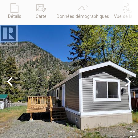
Détails
Carte
Données démographiques
Vue de la r
Previous
Next