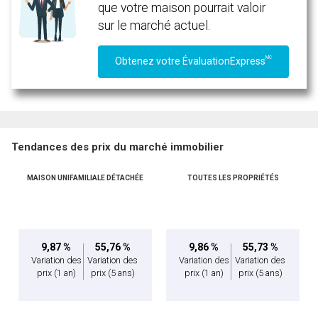
que votre maison pourrait valoir
sur le marché actuel.
MC
Obtenez votre ÉvaluationExpress
Tendances des prix du marché immobilier
MAISON UNIFAMILIALE DÉTACHÉE
TOUTES LES PROPRIÉTÉS
En cliquant sur le bouton « soumettre », vous consentez à nos conditions d'utilisation et
vous nous fournissez l'autorisation écrite de communiquer avec vous.
9,87 %
55,76 %
9,86 %
55,73 %
Variation des
Variation des
Variation des
Variation des
prix
(1 an)
prix
(5 ans)
prix
(1 an)
prix
(5 ans)