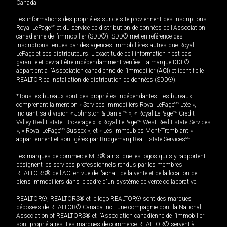
Canada
Les informations des propriétés sur ce site proviennent des inscriptions
Royal LePage
MD
et du service de distribution de données de l'Association
canadienne de l’immobilier (SDD®). SDD® met en référence des
inscriptions tenues par des agences immobilières autres que Royal
LePage et ses distributeurs. L'exactitude de l'information n'est pas
garantie et devrait être indépendamment vérifiée. La marque DDF®
appartient à l'Association canadienne de l’immobilier (ACI) et identifie le
REALTOR.ca Installation de distribution de données (SDD®).
*Tous les bureaux sont des propriétés indépendantes. Les bureaux
comprenant la mention « Services immobiliers Royal LePage
MD
Ltée »,
incluant sa division « Johnston & Daniel
MD
», « Royal LePage
MD
Credit
Valley Real Estate, Brokerage », « Royal LePage
MD
West Real Estate Services
», « Royal LePage
MD
Sussex », et « Les immeubles Mont-Tremblant »
appartiennent et sont gérés par Bridgemarq Real Estate Services
MD
.
Les marques de commerce MLS® ainsi que les logos qui s'y rapportent
désignent les services professionnels rendus par les membres
REALTORS® de l'ACI en vue de l'achat, de la vente et de la location de
biens immobiliers dans le cadre d'un système de vente collaborative.
REALTOR®, REALTORS® et le logo REALTOR® sont des marques
déposées de REALTOR® Canada Inc., une compagnie dont la National
Association of REALTORS® et l'Association canadienne de l’immobilier
sont propriétaires. Les marques de commerce REALTOR® servent à