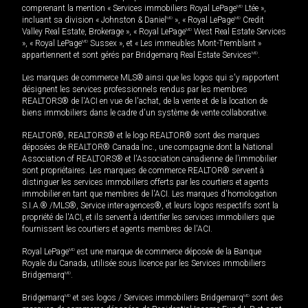
comprenant la mention « Services immobiliers Royal LePage
MD
Ltée »,
incluant sa division « Johnston & Daniel
MD
», « Royal LePage
MD
Credit
Valley Real Estate, Brokerage », « Royal LePage
MD
West Real Estate Services
», « Royal LePage
MD
Sussex », et « Les immeubles Mont-Tremblant »
appartiennent et sont gérés par Bridgemarq Real Estate Services
MD
.
Les marques de commerce MLS® ainsi que les logos qui s'y rapportent
désignent les services professionnels rendus par les membres
REALTORS® de l'ACI en vue de l'achat, de la vente et de la location de
biens immobiliers dans le cadre d'un système de vente collaborative.
REALTOR®, REALTORS® et le logo REALTOR® sont des marques
déposées de REALTOR® Canada Inc., une compagnie dont la National
Association of REALTORS® et l'Association canadienne de l’immobilier
sont propriétaires. Les marques de commerce REALTOR® servent à
distinguer les services immobiliers offerts par les courtiers et agents
immobilier en tant que membres de l'ACI. Les marques d'homologation
S.I.A.® /MLS®, Service inter-agences®, et leurs logos respectifs sont la
propriété de l'ACI, et ils servent à identifier les services immobiliers que
fournissent les courtiers et agents membres de l'ACI.
Royal LePage
MD
est une marque de commerce déposée de la Banque
Royale du Canada, utilisée sous licence par les Services immobiliers
Bridgemarq
MD
.
Bridgemarq
MD
et ses logos / Services immobiliers Bridgemarq
MD
sont des