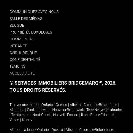
COMMUNIQUEZ AVEC NOUS
SALLE DES MÉDIAS
BLOGUE
PROPRIÉTÉS LUXUEUSES
COMMERCIAL
INTRANET
AVIS JURIDIQUE
CONFIDENTIALITÉ
TÉMOINS
ACCESSIBILITÉ
© SERVICES IMMOBILIERS BRIDGEMARQ
, 2026.
MD
TOUS DROITS RÉSERVÉS.
Trouver une maison
Ontario
|
Québec
|
Alberta
|
Colombie-Britannique
|
Manitoba
|
Saskatchewan
|
Nouveau-Brunswick
|
Terre-Neuve-et-Labrador
|
Territoires du Nord-Ouest
|
Nouvelle-Écosse
|
Île-du-Prince-Édouard
|
Yukon
|
Nunavut
.
Maisons à louer -
Ontario
|
Québec
|
Alberta
|
Colombie-Britannique
|