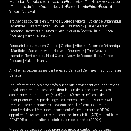
Manitoba
|
Saskatchewan
|
Nouveau-Brunswick
|
Terre-Neuve-et-Labrador
|
Territoires du Nord-Ouest
|
Nouvelle-Écosse
|
Île-du-Prince-Édouard
|
Yukon
|
Nunavut
.
Trouver des courtiers en
Ontario
|
Québec
|
Alberta
|
Colombie-Britannique
|
Manitoba
|
Saskatchewan
|
Nouveau-Brunswick
|
Terre-Neuve-et-
Labrador
|
Territoires du Nord-Ouest
|
Nouvelle-Écosse
|
Île-du-Prince-
Édouard
|
Yukon
|
Nunavut
Parcourir les bureaux en
Ontario
|
Québec
|
Alberta
|
Colombie-Britannique
|
Manitoba
|
Saskatchewan
|
Nouveau-Brunswick
|
Terre-Neuve-et-
Labrador
|
Territoires du Nord-Ouest
|
Nouvelle-Écosse
|
Île-du-Prince-
Édouard
|
Yukon
|
Nunavut
Afficher les propriétés résidentielles au Canada
|
Dernières inscriptions au
Canada
Les informations des propriétés sur ce site proviennent des inscriptions
Royal LePage
MD
et du service de distribution de données de l'Association
canadienne de l’immobilier (SDD®). SDD® met en référence des
inscriptions tenues par des agences immobilières autres que Royal
LePage et ses distributeurs. L'exactitude de l'information n'est pas
garantie et devrait être indépendamment vérifiée. La marque DDF®
appartient à l'Association canadienne de l’immobilier (ACI) et identifie le
REALTOR.ca Installation de distribution de données (SDD®).
*Tous les bureaux sont des propriétés indépendantes. Les bureaux