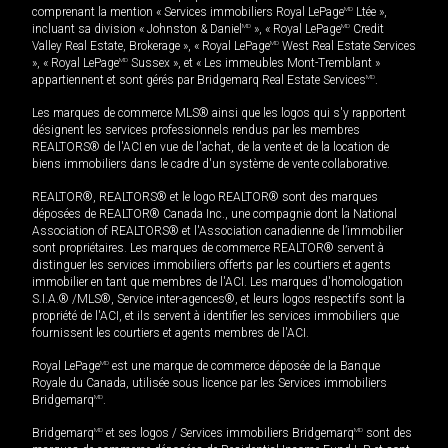
comprenant la mention « Services immobiliers Royal LePage
MD
Ltée »,
incluant sa division « Johnston & Daniel
MD
», « Royal LePage
MD
Credit
Valley Real Estate, Brokerage », « Royal LePage
MD
West Real Estate Services
», « Royal LePage
MD
Sussex », et « Les immeubles Mont-Tremblant »
appartiennent et sont gérés par Bridgemarq Real Estate Services
MD
.
Les marques de commerce MLS® ainsi que les logos qui s'y rapportent
désignent les services professionnels rendus par les membres
REALTORS® de l'ACI en vue de l'achat, de la vente et de la location de
biens immobiliers dans le cadre d'un système de vente collaborative.
REALTOR®, REALTORS® et le logo REALTOR® sont des marques
déposées de REALTOR® Canada Inc., une compagnie dont la National
Association of REALTORS® et l'Association canadienne de l’immobilier
sont propriétaires. Les marques de commerce REALTOR® servent à
distinguer les services immobiliers offerts par les courtiers et agents
immobilier en tant que membres de l'ACI. Les marques d'homologation
S.I.A.® /MLS®, Service inter-agences®, et leurs logos respectifs sont la
propriété de l'ACI, et ils servent à identifier les services immobiliers que
fournissent les courtiers et agents membres de l'ACI.
Royal LePage
MD
est une marque de commerce déposée de la Banque
Royale du Canada, utilisée sous licence par les Services immobiliers
Bridgemarq
MD
.
Bridgemarq
MD
et ses logos / Services immobiliers Bridgemarq
MD
sont des