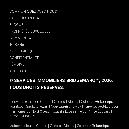
COMMUNIQUEZ AVEC NOUS
SALLE DES MÉDIAS
BLOGUE
PROPRIÉTÉS LUXUEUSES
COMMERCIAL
INTRANET
AVIS JURIDIQUE
CONFIDENTIALITÉ
TÉMOINS
ACCESSIBILITÉ
© SERVICES IMMOBILIERS BRIDGEMARQ
, 2026.
MD
TOUS DROITS RÉSERVÉS.
Trouver une maison
Ontario
|
Québec
|
Alberta
|
Colombie-Britannique
|
Manitoba
|
Saskatchewan
|
Nouveau-Brunswick
|
Terre-Neuve-et-Labrador
|
Territoires du Nord-Ouest
|
Nouvelle-Écosse
|
Île-du-Prince-Édouard
|
Yukon
|
Nunavut
.
Maisons à louer -
Ontario
|
Québec
|
Alberta
|
Colombie-Britannique
|