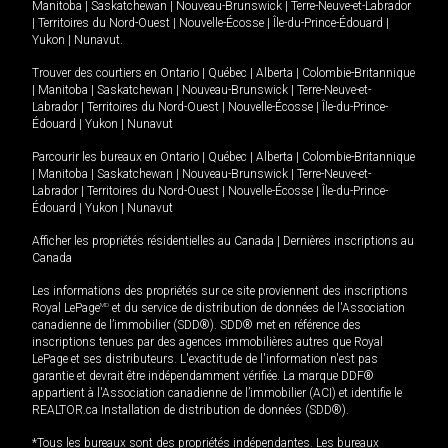
Manitoba
|
Saskatchewan
|
Nouveau-Brunswick
|
Terre-Neuve-et-Labrador
|
Territoires du Nord-Ouest
|
Nouvelle-Écosse
|
Île-du-Prince-Édouard
|
Yukon
|
Nunavut
.
Trouver des courtiers en
Ontario
|
Québec
|
Alberta
|
Colombie-Britannique
|
Manitoba
|
Saskatchewan
|
Nouveau-Brunswick
|
Terre-Neuve-et-
Labrador
|
Territoires du Nord-Ouest
|
Nouvelle-Écosse
|
Île-du-Prince-
Édouard
|
Yukon
|
Nunavut
Parcourir les bureaux en
Ontario
|
Québec
|
Alberta
|
Colombie-Britannique
|
Manitoba
|
Saskatchewan
|
Nouveau-Brunswick
|
Terre-Neuve-et-
Labrador
|
Territoires du Nord-Ouest
|
Nouvelle-Écosse
|
Île-du-Prince-
Édouard
|
Yukon
|
Nunavut
Afficher les propriétés résidentielles au Canada
|
Dernières inscriptions au
Canada
Les informations des propriétés sur ce site proviennent des inscriptions
Royal LePage
MD
et du service de distribution de données de l'Association
canadienne de l’immobilier (SDD®). SDD® met en référence des
inscriptions tenues par des agences immobilières autres que Royal
LePage et ses distributeurs. L'exactitude de l'information n'est pas
garantie et devrait être indépendamment vérifiée. La marque DDF®
appartient à l'Association canadienne de l’immobilier (ACI) et identifie le
REALTOR.ca Installation de distribution de données (SDD®).
*Tous les bureaux sont des propriétés indépendantes. Les bureaux