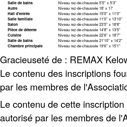
Salle de bains
Niveau rez-de-chaussée
5'5'' x 5'3''
Autre
Niveau rez-de-chaussée
18' x 17'
Hall d'entrée
Niveau rez-de-chaussée
15'0'' x 11'0''
Salle familiale
Niveau rez-de-chaussée
11'0'' x 13'10''
Salon
Niveau rez-de-chaussée
23'5'' x 18'8''
Pièce de détente
Niveau rez-de-chaussée
14'8'' x 13'5''
Cuisine
Niveau rez-de-chaussée
22'6'' x 18'7''
Salle de bains
Niveau rez-de-chaussée
21'10'' x 14'2''
Chambre principale
Niveau rez-de-chaussée
19'6'' x 15'1''
Gracieuseté de : REMAX Kelo
Le contenu des inscriptions fo
par les membres de l'Associati
Le contenu de cette inscription
autorisé par les membres de
l