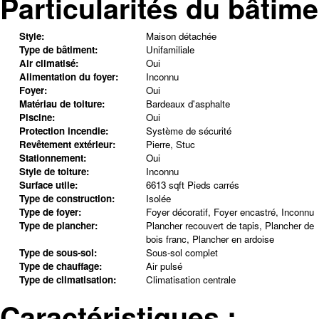
Particularités du bâtime
Style:
Maison détachée
Type de bâtiment:
Unifamiliale
Air climatisé:
Oui
Alimentation du foyer:
Inconnu
Foyer:
Oui
Matériau de toiture:
Bardeaux d'asphalte
Piscine:
Oui
Protection incendie:
Système de sécurité
Revêtement extérieur:
Pierre, Stuc
Stationnement:
Oui
Style de toiture:
Inconnu
Surface utile:
6613 sqft Pieds carrés
Type de construction:
Isolée
Type de foyer:
Foyer décoratif, Foyer encastré, Inconnu
Type de plancher:
Plancher recouvert de tapis, Plancher de
bois franc, Plancher en ardoise
Type de sous-sol:
Sous-sol complet
Type de chauffage:
Air pulsé
Type de climatisation:
Climatisation centrale
Caractéristiques :