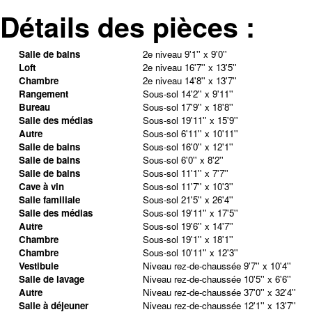
Détails des pièces :
Salle de bains
2e niveau
9'1'' x 9'0''
Loft
2e niveau
16'7'' x 13'5''
Chambre
2e niveau
14'8'' x 13'7''
Rangement
Sous-sol
14'2'' x 9'11''
Bureau
Sous-sol
17'9'' x 18'8''
Salle des médias
Sous-sol
19'11'' x 15'9''
Autre
Sous-sol
6'11'' x 10'11''
Salle de bains
Sous-sol
16'0'' x 12'1''
Salle de bains
Sous-sol
6'0'' x 8'2''
Salle de bains
Sous-sol
11'1'' x 7'7''
Cave à vin
Sous-sol
11'7'' x 10'3''
Salle familiale
Sous-sol
21'5'' x 26'4''
Salle des médias
Sous-sol
19'11'' x 17'5''
Autre
Sous-sol
19'6'' x 14'7''
Chambre
Sous-sol
19'1'' x 18'1''
Chambre
Sous-sol
10'11'' x 12'3''
Vestibule
Niveau rez-de-chaussée
9'7'' x 10'4''
Salle de lavage
Niveau rez-de-chaussée
10'5'' x 6'6''
Autre
Niveau rez-de-chaussée
37'0'' x 32'4''
Salle à déjeuner
Niveau rez-de-chaussée
12'1'' x 13'7''