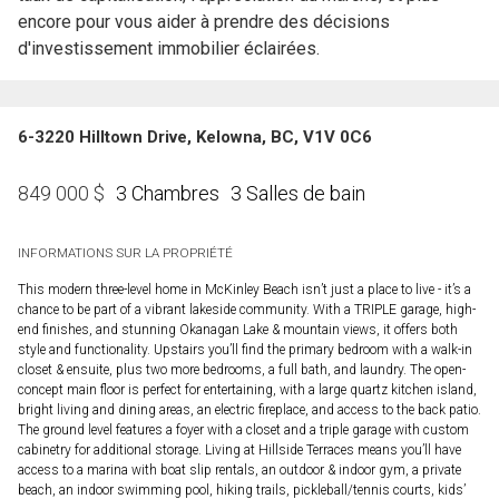
encore pour vous aider à prendre des décisions
d'investissement immobilier éclairées.
6-3220 Hilltown Drive, Kelowna, BC, V1V 0C6
3 Chambres
3 Salles de bain
849 000
$
INFORMATIONS SUR LA PROPRIÉTÉ
This modern three-level home in McKinley Beach isn’t just a place to live - it’s a
chance to be part of a vibrant lakeside community. With a TRIPLE garage, high-
end finishes, and stunning Okanagan Lake & mountain views, it offers both
style and functionality. Upstairs you’ll find the primary bedroom with a walk-in
closet & ensuite, plus two more bedrooms, a full bath, and laundry. The open-
concept main floor is perfect for entertaining, with a large quartz kitchen island,
bright living and dining areas, an electric fireplace, and access to the back patio.
The ground level features a foyer with a closet and a triple garage with custom
cabinetry for additional storage. Living at Hillside Terraces means you’ll have
access to a marina with boat slip rentals, an outdoor & indoor gym, a private
beach, an indoor swimming pool, hiking trails, pickleball/tennis courts, kids’