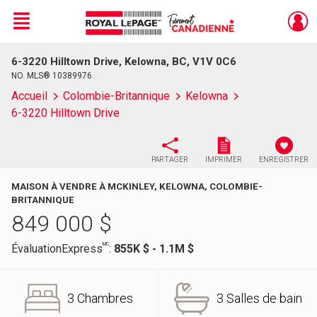
Menu
6-3220 Hilltown Drive, Kelowna, BC, V1V 0C6
Live
En Direct
NO. MLS® 10389976
Accueil
Colombie-Britannique
Kelowna
6-3220 Hilltown Drive
PARTAGER
IMPRIMER
ENREGISTRER
MAISON À VENDRE À MCKINLEY, KELOWNA, COLOMBIE-
BRITANNIQUE
849 000
$
MC
ÉvaluationExpress
:
855K $ - 1.1M $
3 Chambres
3 Salles de bain