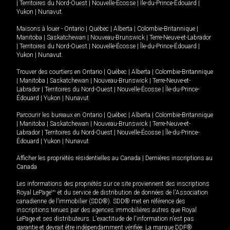
|
Territoires du Nord-Ouest
|
Nouvelle-Écosse
|
Île-du-Prince-Édouard
|
Yukon
|
Nunavut
.
Maisons à louer -
Ontario
|
Québec
|
Alberta
|
Colombie-Britannique
|
Manitoba
|
Saskatchewan
|
Nouveau-Brunswick
|
Terre-Neuve-et-Labrador
|
Territoires du Nord-Ouest
|
Nouvelle-Écosse
|
Île-du-Prince-Édouard
|
Yukon
|
Nunavut
.
Trouver des courtiers en
Ontario
|
Québec
|
Alberta
|
Colombie-Britannique
|
Manitoba
|
Saskatchewan
|
Nouveau-Brunswick
|
Terre-Neuve-et-
Labrador
|
Territoires du Nord-Ouest
|
Nouvelle-Écosse
|
Île-du-Prince-
Édouard
|
Yukon
|
Nunavut
Parcourir les bureaux en
Ontario
|
Québec
|
Alberta
|
Colombie-Britannique
|
Manitoba
|
Saskatchewan
|
Nouveau-Brunswick
|
Terre-Neuve-et-
Labrador
|
Territoires du Nord-Ouest
|
Nouvelle-Écosse
|
Île-du-Prince-
Édouard
|
Yukon
|
Nunavut
Afficher les propriétés résidentielles au Canada
|
Dernières inscriptions au
Canada
Les informations des propriétés sur ce site proviennent des inscriptions
Royal LePage
MD
et du service de distribution de données de l'Association
canadienne de l’immobilier (SDD®). SDD® met en référence des
inscriptions tenues par des agences immobilières autres que Royal
LePage et ses distributeurs. L'exactitude de l'information n'est pas
garantie et devrait être indépendamment vérifiée. La marque DDF®