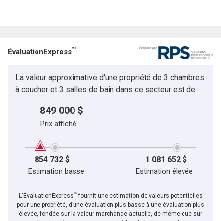
Prénom
et
Nom
Courriel
MC
ÉvaluationExpress
Téléphone
(Optionnel)
La valeur approximative d'une propriété de 3 chambres
Message
à coucher et 3 salles de bain dans ce secteur est de:
849 000 $
Prix affiché
854 732 $
1 081 652 $
Estimation basse
Estimation élevée
MC
L'ÉvaluationExpress
fournit une estimation de valeurs potentielles
pour une propriété, d’une évaluation plus basse à une évaluation plus
élevée, fondée sur la valeur marchande actuelle, de même que sur