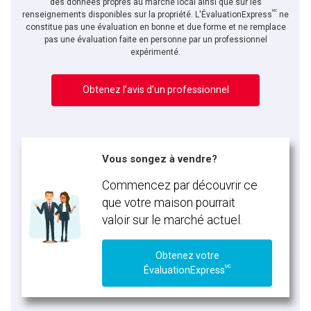
des données propres au marché local ainsi que sur les
MC
En cliquant sur le bouton « soumettre », vous consentez à nos conditions d'utilisation et
renseignements disponibles sur la propriété. L'ÉvaluationExpress
ne
vous nous fournissez l'autorisation écrite de communiquer avec vous.
constitue pas une évaluation en bonne et due forme et ne remplace
pas une évaluation faite en personne par un professionnel
expérimenté.
Obtenez l’avis d’un professionnel
Vous songez à vendre?
Commencez par découvrir ce
que votre maison pourrait
valoir sur le marché actuel.
Obtenez votre
MC
ÉvaluationExpress