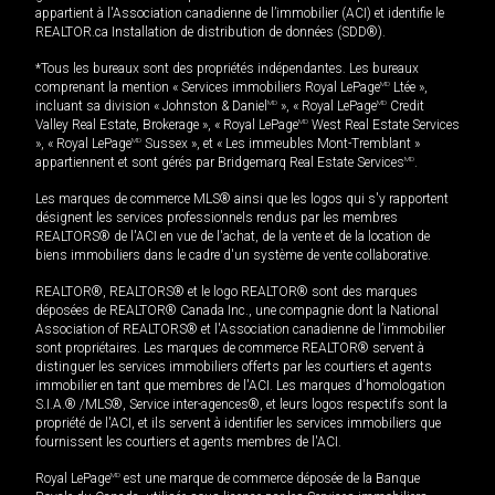
appartient à l'Association canadienne de l’immobilier (ACI) et identifie le
REALTOR.ca Installation de distribution de données (SDD®).
*Tous les bureaux sont des propriétés indépendantes. Les bureaux
comprenant la mention « Services immobiliers Royal LePage
MD
Ltée »,
incluant sa division « Johnston & Daniel
MD
», « Royal LePage
MD
Credit
Valley Real Estate, Brokerage », « Royal LePage
MD
West Real Estate Services
», « Royal LePage
MD
Sussex », et « Les immeubles Mont-Tremblant »
appartiennent et sont gérés par Bridgemarq Real Estate Services
MD
.
Les marques de commerce MLS® ainsi que les logos qui s'y rapportent
désignent les services professionnels rendus par les membres
REALTORS® de l'ACI en vue de l'achat, de la vente et de la location de
biens immobiliers dans le cadre d'un système de vente collaborative.
REALTOR®, REALTORS® et le logo REALTOR® sont des marques
déposées de REALTOR® Canada Inc., une compagnie dont la National
Association of REALTORS® et l'Association canadienne de l’immobilier
sont propriétaires. Les marques de commerce REALTOR® servent à
distinguer les services immobiliers offerts par les courtiers et agents
immobilier en tant que membres de l'ACI. Les marques d'homologation
S.I.A.® /MLS®, Service inter-agences®, et leurs logos respectifs sont la
propriété de l'ACI, et ils servent à identifier les services immobiliers que
fournissent les courtiers et agents membres de l'ACI.
Royal LePage
MD
est une marque de commerce déposée de la Banque