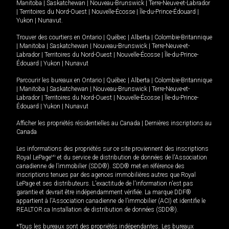
Manitoba
|
Saskatchewan
|
Nouveau-Brunswick
|
Terre-Neuve-et-Labrador
|
Territoires du Nord-Ouest
|
Nouvelle-Écosse
|
Île-du-Prince-Édouard
|
Yukon
|
Nunavut
.
Trouver des courtiers en
Ontario
|
Québec
|
Alberta
|
Colombie-Britannique
|
Manitoba
|
Saskatchewan
|
Nouveau-Brunswick
|
Terre-Neuve-et-
Labrador
|
Territoires du Nord-Ouest
|
Nouvelle-Écosse
|
Île-du-Prince-
Édouard
|
Yukon
|
Nunavut
Parcourir les bureaux en
Ontario
|
Québec
|
Alberta
|
Colombie-Britannique
|
Manitoba
|
Saskatchewan
|
Nouveau-Brunswick
|
Terre-Neuve-et-
Labrador
|
Territoires du Nord-Ouest
|
Nouvelle-Écosse
|
Île-du-Prince-
Édouard
|
Yukon
|
Nunavut
Afficher les propriétés résidentielles au Canada
|
Dernières inscriptions au
Canada
Les informations des propriétés sur ce site proviennent des inscriptions
Royal LePage
MD
et du service de distribution de données de l'Association
canadienne de l’immobilier (SDD®). SDD® met en référence des
inscriptions tenues par des agences immobilières autres que Royal
LePage et ses distributeurs. L'exactitude de l'information n'est pas
garantie et devrait être indépendamment vérifiée. La marque DDF®
appartient à l'Association canadienne de l’immobilier (ACI) et identifie le
REALTOR.ca Installation de distribution de données (SDD®).
*Tous les bureaux sont des propriétés indépendantes. Les bureaux