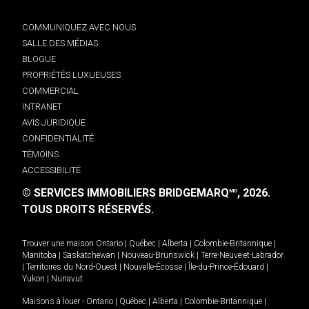
COMMUNIQUEZ AVEC NOUS
SALLE DES MÉDIAS
BLOGUE
PROPRIÉTÉS LUXUEUSES
COMMERCIAL
INTRANET
AVIS JURIDIQUE
CONFIDENTIALITÉ
TÉMOINS
ACCESSIBILITÉ
© SERVICES IMMOBILIERS BRIDGEMARQ
, 2026.
MD
TOUS DROITS RÉSERVÉS.
Trouver une maison
Ontario
|
Québec
|
Alberta
|
Colombie-Britannique
|
Manitoba
|
Saskatchewan
|
Nouveau-Brunswick
|
Terre-Neuve-et-Labrador
|
Territoires du Nord-Ouest
|
Nouvelle-Écosse
|
Île-du-Prince-Édouard
|
Yukon
|
Nunavut
.
Maisons à louer -
Ontario
|
Québec
|
Alberta
|
Colombie-Britannique
|