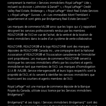
comprenant la mention « Services immobiliers Royal LePage
MD
Ltée »,
incluant sa division « Johnston & Daniel
MD
», « Royal LePage
MD
Credit
Valley Real Estate, Brokerage », « Royal LePage
MD
West Real Estate Services
», « Royal LePage
MD
Sussex », et « Les immeubles Mont-Tremblant »
appartiennent et sont gérés par Bridgemarq Real Estate Services
MD
.
Les marques de commerce MLS® ainsi que les logos qui s'y rapportent
désignent les services professionnels rendus par les membres
REALTORS® de l'ACI en vue de l'achat, de la vente et de la location de
biens immobiliers dans le cadre d'un système de vente collaborative.
REALTOR®, REALTORS® et le logo REALTOR® sont des marques
déposées de REALTOR® Canada Inc., une compagnie dont la National
Association of REALTORS® et l'Association canadienne de l’immobilier
sont propriétaires. Les marques de commerce REALTOR® servent à
distinguer les services immobiliers offerts par les courtiers et agents
immobilier en tant que membres de l'ACI. Les marques d'homologation
S.I.A.® /MLS®, Service inter-agences®, et leurs logos respectifs sont la
propriété de l'ACI, et ils servent à identifier les services immobiliers que
fournissent les courtiers et agents membres de l'ACI.
Royal LePage
MD
est une marque de commerce déposée de la Banque
Royale du Canada, utilisée sous licence par les Services immobiliers
Bridgemarq
MD
.
Bridgemarq
MD
et ses logos / Services immobiliers Bridgemarq
MD
sont des