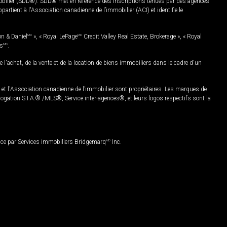
mobilier (SDD®). SDD® met en référence des inscriptions tenues par des agences
rtient à l'Association canadienne de l’immobilier (ACI) et identifie le
on & Daniel
MD
», « Royal LePage
MD
Credit Valley Real Estate, Brokerage », « Royal
es
MD
.
chat, de la vente et de la location de biens immobiliers dans le cadre d'un
Association canadienne de l’immobilier sont propriétaires. Les marques de
ation S.I.A.® /MLS®, Service inter-agences®, et leurs logos respectifs sont la
nce par Services immobiliers Bridgemarq
MD
Inc.