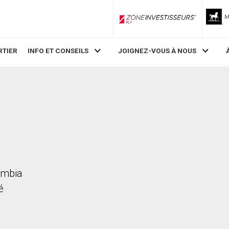
ZoneInvestisseurs RLP
RTIER
INFO ET CONSEILS
JOIGNEZ-VOUS À NOUS
umbia
é