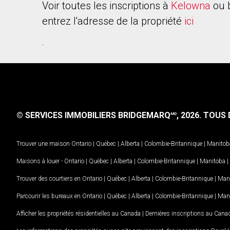
Voir toutes les inscriptions à
Kelowna
ou 
entrez l'adresse de la propriété
ici
.
© SERVICES IMMOBILIERS BRIDGEMARQ
, 2026.
TOUS D
MD
Trouver une maison
Ontario
|
Québec
|
Alberta
|
Colombie-Britannique
|
Manitob
Maisons à louer -
Ontario
|
Québec
|
Alberta
|
Colombie-Britannique
|
Manitoba
|
Trouver des courtiers en
Ontario
|
Québec
|
Alberta
|
Colombie-Britannique
|
Man
Parcourir les bureaux en
Ontario
|
Québec
|
Alberta
|
Colombie-Britannique
|
Man
Afficher les propriétés résidentielles au Canada
|
Dernières inscriptions au Cana