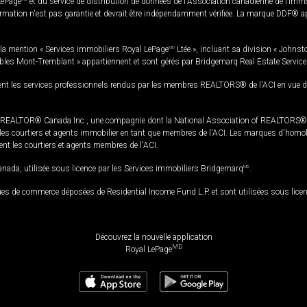
LePage
et du service de distribution de données de l'Association canadienne de l’im
rmation n'est pas garantie et devrait être indépendamment vérifiée. La marque DDF® appa
la mention « Services immobiliers Royal LePage
MD
Ltée », incluant sa division « Johnst
bles Mont-Tremblant » appartiennent et sont gérés par Bridgemarq Real Estate Servic
 les services professionnels rendus par les membres REALTORS® de l'ACI en vue de l'a
TOR® Canada Inc., une compagnie dont la National Association of REALTORS® et l'
s courtiers et agents immobilier en tant que membres de l'ACI. Les marques d'homolog
ssent les courtiers et agents membres de l'ACI.
da, utilisée sous licence par les Services immobiliers Bridgemarq
MD
.
s de commerce déposées de Residential Income Fund L.P. et sont utilisées sous lice
Découvrez la nouvelle application
MD
Royal LePage