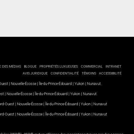
E DES MÉDIAS
BLOGUE
PROPRIÉTÉS LUXUEUSES
COMMERCIAL
INTRANET
AVIS JURIDIQUE
CONFIDENTIALITÉ
TÉMOINS
ACCESSIBILITÉ
-Ouest
|
Nouvelle-Écosse
|
Île-du-Prince-Édouard
|
Yukon
|
Nunavut
.
est
|
Nouvelle-Écosse
|
Île-du-Prince-Édouard
|
Yukon
|
Nunavut
.
Nord-Ouest
|
Nouvelle-Écosse
|
Île-du-Prince-Édouard
|
Yukon
|
Nunavut
Nord-Ouest
|
Nouvelle-Écosse
|
Île-du-Prince-Édouard
|
Yukon
|
Nunavut