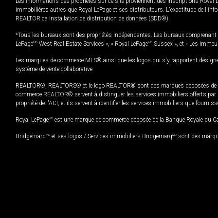
Les informations des propriétés sur ce site proviennent des inscriptions Royal 
immobilières autres que Royal LePage et ses distributeurs. L'exactitude de l'info
REALTOR.ca Installation de distribution de données (SDD®).
*Tous les bureaux sont des propriétés indépendantes. Les bureaux comprenant 
LePage
MD
West Real Estate Services », « Royal LePage
MD
Sussex », et « Les immeu
Les marques de commerce MLS® ainsi que les logos qui s'y rapportent désignent
système de vente collaborative.
REALTOR®, REALTORS® et le logo REALTOR® sont des marques déposées de REAL
commerce REALTOR® servent à distinguer les services immobiliers offerts par le
propriété de l'ACI, et ils servent à identifier les services immobiliers que fourni
Royal LePage
MD
est une marque de commerce déposée de la Banque Royale du Cana
Bridgemarq
MD
et ses logos / Services immobiliers Bridgemarq
MD
sont des marque