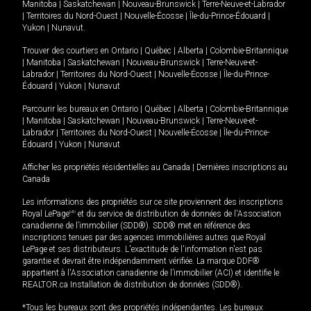
Manitoba
|
Saskatchewan
|
Nouveau-Brunswick
|
Terre-Neuve-et-Labrador
|
Territoires du Nord-Ouest
|
Nouvelle-Écosse
|
Île-du-Prince-Édouard
|
Yukon
|
Nunavut
.
Trouver des courtiers en
Ontario
|
Québec
|
Alberta
|
Colombie-Britannique
|
Manitoba
|
Saskatchewan
|
Nouveau-Brunswick
|
Terre-Neuve-et-
Labrador
|
Territoires du Nord-Ouest
|
Nouvelle-Écosse
|
Île-du-Prince-
Édouard
|
Yukon
|
Nunavut
Parcourir les bureaux en
Ontario
|
Québec
|
Alberta
|
Colombie-Britannique
|
Manitoba
|
Saskatchewan
|
Nouveau-Brunswick
|
Terre-Neuve-et-
Labrador
|
Territoires du Nord-Ouest
|
Nouvelle-Écosse
|
Île-du-Prince-
Édouard
|
Yukon
|
Nunavut
Afficher les propriétés résidentielles au Canada
|
Dernières inscriptions au
Canada
Les informations des propriétés sur ce site proviennent des inscriptions
Royal LePage
MD
et du service de distribution de données de l'Association
canadienne de l’immobilier (SDD®). SDD® met en référence des
inscriptions tenues par des agences immobilières autres que Royal
LePage et ses distributeurs. L'exactitude de l'information n'est pas
garantie et devrait être indépendamment vérifiée. La marque DDF®
appartient à l'Association canadienne de l’immobilier (ACI) et identifie le
REALTOR.ca Installation de distribution de données (SDD®).
*Tous les bureaux sont des propriétés indépendantes. Les bureaux