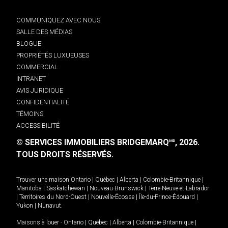
COMMUNIQUEZ AVEC NOUS
SALLE DES MÉDIAS
BLOGUE
PROPRIÉTÉS LUXUEUSES
COMMERCIAL
INTRANET
AVIS JURIDIQUE
CONFIDENTIALITÉ
TÉMOINS
ACCESSIBILITÉ
© SERVICES IMMOBILIERS BRIDGEMARQ
, 2026.
MD
TOUS DROITS RÉSERVÉS.
Trouver une maison
Ontario
|
Québec
|
Alberta
|
Colombie-Britannique
|
Manitoba
|
Saskatchewan
|
Nouveau-Brunswick
|
Terre-Neuve-et-Labrador
|
Territoires du Nord-Ouest
|
Nouvelle-Écosse
|
Île-du-Prince-Édouard
|
Yukon
|
Nunavut
.
Maisons à louer -
Ontario
|
Québec
|
Alberta
|
Colombie-Britannique
|