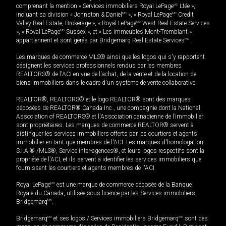
comprenant la mention « Services immobiliers Royal LePage
MD
Ltée »,
incluant sa division « Johnston & Daniel
MD
», « Royal LePage
MD
Credit
Valley Real Estate, Brokerage », « Royal LePage
MD
West Real Estate Services
», « Royal LePage
MD
Sussex », et « Les immeubles Mont-Tremblant »
appartiennent et sont gérés par Bridgemarq Real Estate Services
MD
.
Les marques de commerce MLS® ainsi que les logos qui s'y rapportent
désignent les services professionnels rendus par les membres
REALTORS® de l'ACI en vue de l'achat, de la vente et de la location de
biens immobiliers dans le cadre d'un système de vente collaborative.
REALTOR®, REALTORS® et le logo REALTOR® sont des marques
déposées de REALTOR® Canada Inc., une compagnie dont la National
Association of REALTORS® et l'Association canadienne de l’immobilier
sont propriétaires. Les marques de commerce REALTOR® servent à
distinguer les services immobiliers offerts par les courtiers et agents
immobilier en tant que membres de l'ACI. Les marques d'homologation
S.I.A.® /MLS®, Service inter-agences®, et leurs logos respectifs sont la
propriété de l'ACI, et ils servent à identifier les services immobiliers que
fournissent les courtiers et agents membres de l'ACI.
Royal LePage
MD
est une marque de commerce déposée de la Banque
Royale du Canada, utilisée sous licence par les Services immobiliers
Bridgemarq
MD
.
Bridgemarq
MD
et ses logos / Services immobiliers Bridgemarq
MD
sont des