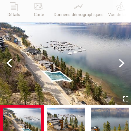
Détails
Carte
Données démographiques
Vue de la r
Previous
Next