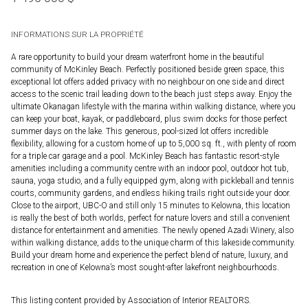
INFORMATIONS SUR LA PROPRIÉTÉ
A rare opportunity to build your dream waterfront home in the beautiful
community of McKinley Beach. Perfectly positioned beside green space, this
exceptional lot offers added privacy with no neighbour on one side and direct
access to the scenic trail leading down to the beach just steps away. Enjoy the
ultimate Okanagan lifestyle with the marina within walking distance, where you
can keep your boat, kayak, or paddleboard, plus swim docks for those perfect
summer days on the lake. This generous, pool-sized lot offers incredible
flexibility, allowing for a custom home of up to 5,000 sq. ft., with plenty of room
for a triple car garage and a pool. McKinley Beach has fantastic resort-style
amenities including a community centre with an indoor pool, outdoor hot tub,
sauna, yoga studio, and a fully equipped gym, along with pickleball and tennis
courts, community gardens, and endless hiking trails right outside your door.
Close to the airport, UBC-O and still only 15 minutes to Kelowna, this location
is really the best of both worlds, perfect for nature lovers and still a convenient
distance for entertainment and amenities. The newly opened Azadi Winery, also
within walking distance, adds to the unique charm of this lakeside community.
Build your dream home and experience the perfect blend of nature, luxury, and
recreation in one of Kelowna’s most sought-after lakefront neighbourhoods.
This listing content provided by Association of Interior REALTORS.