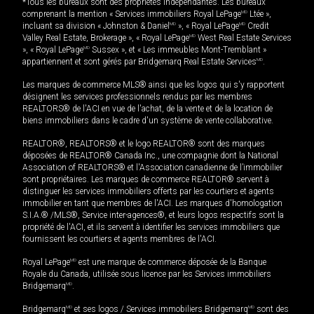
*Tous les bureaux sont des propriétés indépendantes. Les bureaux
comprenant la mention « Services immobiliers Royal LePage
MD
Ltée »,
incluant sa division « Johnston & Daniel
MD
», « Royal LePage
MD
Credit
Valley Real Estate, Brokerage », « Royal LePage
MD
West Real Estate Services
», « Royal LePage
MD
Sussex », et « Les immeubles Mont-Tremblant »
appartiennent et sont gérés par Bridgemarq Real Estate Services
MD
.
Les marques de commerce MLS® ainsi que les logos qui s'y rapportent
désignent les services professionnels rendus par les membres
REALTORS® de l'ACI en vue de l'achat, de la vente et de la location de
biens immobiliers dans le cadre d'un système de vente collaborative.
REALTOR®, REALTORS® et le logo REALTOR® sont des marques
déposées de REALTOR® Canada Inc., une compagnie dont la National
Association of REALTORS® et l'Association canadienne de l’immobilier
sont propriétaires. Les marques de commerce REALTOR® servent à
distinguer les services immobiliers offerts par les courtiers et agents
immobilier en tant que membres de l'ACI. Les marques d'homologation
S.I.A.® /MLS®, Service inter-agences®, et leurs logos respectifs sont la
propriété de l'ACI, et ils servent à identifier les services immobiliers que
fournissent les courtiers et agents membres de l'ACI.
Royal LePage
MD
est une marque de commerce déposée de la Banque
Royale du Canada, utilisée sous licence par les Services immobiliers
Bridgemarq
MD
.
Bridgemarq
MD
et ses logos / Services immobiliers Bridgemarq
MD
sont des