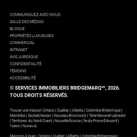
COMMUNIQUEZ AVEC NOUS
SALLE DES MÉDIAS
BLOGUE
PROPRIÉTÉS LUXUEUSES
COMMERCIAL
INTRANET
AVIS JURIDIQUE
CONFIDENTIALITÉ
TÉMOINS
ACCESSIBILITÉ
© SERVICES IMMOBILIERS BRIDGEMARQ
, 2026.
MD
TOUS DROITS RÉSERVÉS.
Trouver une maison
Ontario
|
Québec
|
Alberta
|
Colombie-Britannique
|
Manitoba
|
Saskatchewan
|
Nouveau-Brunswick
|
Terre-Neuve-et-Labrador
|
Territoires du Nord-Ouest
|
Nouvelle-Écosse
|
Île-du-Prince-Édouard
|
Yukon
|
Nunavut
.
Maisons à louer -
Ontario
|
Québec
|
Alberta
|
Colombie-Britannique
|