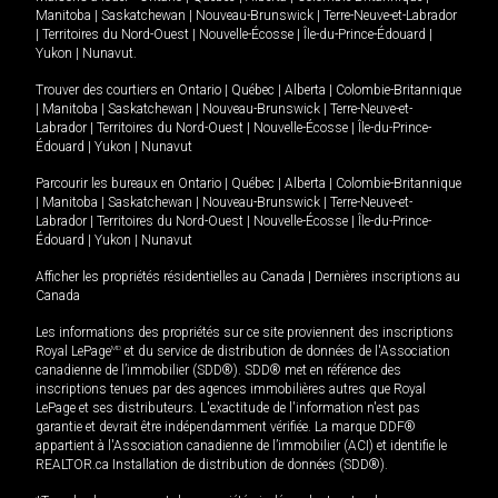
Manitoba
|
Saskatchewan
|
Nouveau-Brunswick
|
Terre-Neuve-et-Labrador
|
Territoires du Nord-Ouest
|
Nouvelle-Écosse
|
Île-du-Prince-Édouard
|
Yukon
|
Nunavut
.
Trouver des courtiers en
Ontario
|
Québec
|
Alberta
|
Colombie-Britannique
|
Manitoba
|
Saskatchewan
|
Nouveau-Brunswick
|
Terre-Neuve-et-
Labrador
|
Territoires du Nord-Ouest
|
Nouvelle-Écosse
|
Île-du-Prince-
Édouard
|
Yukon
|
Nunavut
Parcourir les bureaux en
Ontario
|
Québec
|
Alberta
|
Colombie-Britannique
|
Manitoba
|
Saskatchewan
|
Nouveau-Brunswick
|
Terre-Neuve-et-
Labrador
|
Territoires du Nord-Ouest
|
Nouvelle-Écosse
|
Île-du-Prince-
Édouard
|
Yukon
|
Nunavut
Afficher les propriétés résidentielles au Canada
|
Dernières inscriptions au
Canada
Les informations des propriétés sur ce site proviennent des inscriptions
Royal LePage
MD
et du service de distribution de données de l'Association
canadienne de l’immobilier (SDD®). SDD® met en référence des
inscriptions tenues par des agences immobilières autres que Royal
LePage et ses distributeurs. L'exactitude de l'information n'est pas
garantie et devrait être indépendamment vérifiée. La marque DDF®
appartient à l'Association canadienne de l’immobilier (ACI) et identifie le
REALTOR.ca Installation de distribution de données (SDD®).