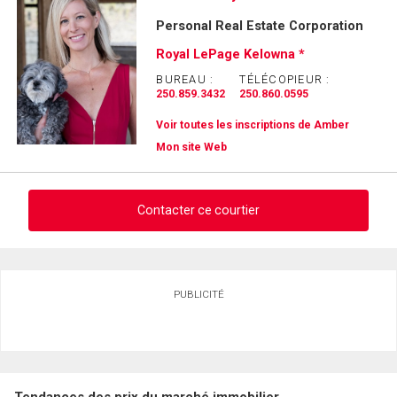
Personal Real Estate Corporation
Royal LePage Kelowna *
BUREAU :
TÉLÉCOPIEUR :
250.859.3432
250.860.0595
Voir toutes les inscriptions de Amber
Mon site Web
Contacter ce courtier
Demander des infos sur cette inscription
PUBLICITÉ
Prénom
et
Nom
Courriel
Tendances des prix du marché immobilier