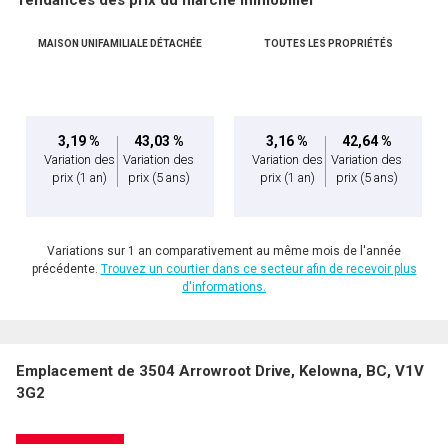
Téléphone
(Optionnel)
MAISON UNIFAMILIALE DÉTACHÉE
TOUTES LES PROPRIÉTÉS
Message
3,19 %
43,03 %
3,16 %
42,64 %
Variation des
Variation des
Variation des
Variation des
prix
(1 an)
prix
(5 ans)
prix
(1 an)
prix
(5 ans)
Variations sur 1 an comparativement au même mois de l'année
précédente.
Trouvez un courtier dans ce secteur afin de recevoir plus
d'informations.
En cliquant sur le bouton « soumettre », vous consentez à nos conditions d'utilisation et
Emplacement de 3504 Arrowroot Drive, Kelowna, BC, V1V
vous nous fournissez l'autorisation écrite de communiquer avec vous.
3G2