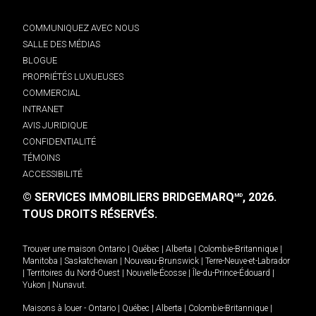
COMMUNIQUEZ AVEC NOUS
SALLE DES MÉDIAS
BLOGUE
PROPRIÉTÉS LUXUEUSES
COMMERCIAL
INTRANET
AVIS JURIDIQUE
CONFIDENTIALITÉ
TÉMOINS
ACCESSIBILITÉ
© SERVICES IMMOBILIERS BRIDGEMARQ
, 2026.
MD
TOUS DROITS RÉSERVÉS.
Trouver une maison
Ontario
|
Québec
|
Alberta
|
Colombie-Britannique
|
Manitoba
|
Saskatchewan
|
Nouveau-Brunswick
|
Terre-Neuve-et-Labrador
|
Territoires du Nord-Ouest
|
Nouvelle-Écosse
|
Île-du-Prince-Édouard
|
Yukon
|
Nunavut
.
Maisons à louer -
Ontario
|
Québec
|
Alberta
|
Colombie-Britannique
|