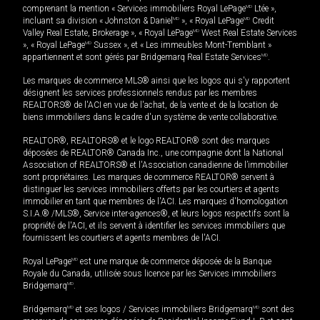
comprenant la mention « Services immobiliers Royal LePage
MD
Ltée »,
incluant sa division « Johnston & Daniel
MD
», « Royal LePage
MD
Credit
Valley Real Estate, Brokerage », « Royal LePage
MD
West Real Estate Services
», « Royal LePage
MD
Sussex », et « Les immeubles Mont-Tremblant »
appartiennent et sont gérés par Bridgemarq Real Estate Services
MD
.
Les marques de commerce MLS® ainsi que les logos qui s'y rapportent
désignent les services professionnels rendus par les membres
REALTORS® de l'ACI en vue de l'achat, de la vente et de la location de
biens immobiliers dans le cadre d'un système de vente collaborative.
REALTOR®, REALTORS® et le logo REALTOR® sont des marques
déposées de REALTOR® Canada Inc., une compagnie dont la National
Association of REALTORS® et l'Association canadienne de l’immobilier
sont propriétaires. Les marques de commerce REALTOR® servent à
distinguer les services immobiliers offerts par les courtiers et agents
immobilier en tant que membres de l'ACI. Les marques d'homologation
S.I.A.® /MLS®, Service inter-agences®, et leurs logos respectifs sont la
propriété de l'ACI, et ils servent à identifier les services immobiliers que
fournissent les courtiers et agents membres de l'ACI.
Royal LePage
MD
est une marque de commerce déposée de la Banque
Royale du Canada, utilisée sous licence par les Services immobiliers
Bridgemarq
MD
.
Bridgemarq
MD
et ses logos / Services immobiliers Bridgemarq
MD
sont des