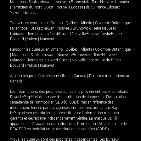
Manitoba
|
Saskatchewan
|
Nouveau-Brunswick
|
Terre-Neuve-et-Labrador
|
Territoires du Nord-Ouest
|
Nouvelle-Écosse
|
Île-du-Prince-Édouard
|
Yukon
|
Nunavut
.
Trouver des courtiers en
Ontario
|
Québec
|
Alberta
|
Colombie-Britannique
|
Manitoba
|
Saskatchewan
|
Nouveau-Brunswick
|
Terre-Neuve-et-
Labrador
|
Territoires du Nord-Ouest
|
Nouvelle-Écosse
|
Île-du-Prince-
Édouard
|
Yukon
|
Nunavut
Parcourir les bureaux en
Ontario
|
Québec
|
Alberta
|
Colombie-Britannique
|
Manitoba
|
Saskatchewan
|
Nouveau-Brunswick
|
Terre-Neuve-et-
Labrador
|
Territoires du Nord-Ouest
|
Nouvelle-Écosse
|
Île-du-Prince-
Édouard
|
Yukon
|
Nunavut
Afficher les propriétés résidentielles au Canada
|
Dernières inscriptions au
Canada
Les informations des propriétés sur ce site proviennent des inscriptions
Royal LePage
MD
et du service de distribution de données de l'Association
canadienne de l’immobilier (SDD®). SDD® met en référence des
inscriptions tenues par des agences immobilières autres que Royal
LePage et ses distributeurs. L'exactitude de l'information n'est pas
garantie et devrait être indépendamment vérifiée. La marque DDF®
appartient à l'Association canadienne de l’immobilier (ACI) et identifie le
REALTOR.ca Installation de distribution de données (SDD®).
*Tous les bureaux sont des propriétés indépendantes. Les bureaux