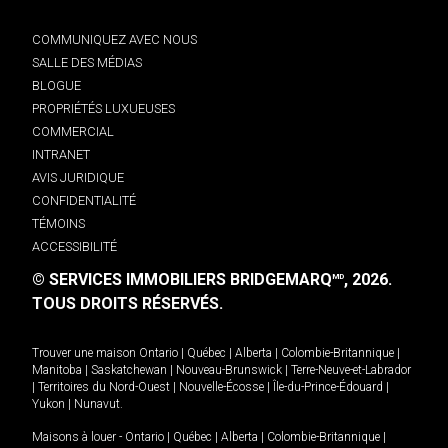
COMMUNIQUEZ AVEC NOUS
SALLE DES MÉDIAS
BLOGUE
PROPRIÉTÉS LUXUEUSES
COMMERCIAL
INTRANET
AVIS JURIDIQUE
CONFIDENTIALITÉ
TÉMOINS
ACCESSIBILITÉ
© SERVICES IMMOBILIERS BRIDGEMARQ
, 2026.
MD
TOUS DROITS RÉSERVÉS.
Trouver une maison
Ontario
|
Québec
|
Alberta
|
Colombie-Britannique
|
Manitoba
|
Saskatchewan
|
Nouveau-Brunswick
|
Terre-Neuve-et-Labrador
|
Territoires du Nord-Ouest
|
Nouvelle-Écosse
|
Île-du-Prince-Édouard
|
Yukon
|
Nunavut
.
Maisons à louer -
Ontario
|
Québec
|
Alberta
|
Colombie-Britannique
|