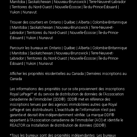
Manitoba
|
Saskatchewan
|
Nouveau-Brunswick
|
Terre-Neuve-et-Labrador
|
Territoires du Nord-Ouest
|
Nouvelle-Écosse
|
Île-du-Prince-Édouard
|
Yukon
|
Nunavut
.
Trouver des courtiers en
Ontario
|
Québec
|
Alberta
|
Colombie-Britannique
|
Manitoba
|
Saskatchewan
|
Nouveau-Brunswick
|
Terre-Neuve-et-
Labrador
|
Territoires du Nord-Ouest
|
Nouvelle-Écosse
|
Île-du-Prince-
Édouard
|
Yukon
|
Nunavut
Parcourir les bureaux en
Ontario
|
Québec
|
Alberta
|
Colombie-Britannique
|
Manitoba
|
Saskatchewan
|
Nouveau-Brunswick
|
Terre-Neuve-et-
Labrador
|
Territoires du Nord-Ouest
|
Nouvelle-Écosse
|
Île-du-Prince-
Édouard
|
Yukon
|
Nunavut
Afficher les propriétés résidentielles au Canada
|
Dernières inscriptions au
Canada
Les informations des propriétés sur ce site proviennent des inscriptions
Royal LePage
MD
et du service de distribution de données de l'Association
canadienne de l’immobilier (SDD®). SDD® met en référence des
inscriptions tenues par des agences immobilières autres que Royal
LePage et ses distributeurs. L'exactitude de l'information n'est pas
garantie et devrait être indépendamment vérifiée. La marque DDF®
appartient à l'Association canadienne de l’immobilier (ACI) et identifie le
REALTOR.ca Installation de distribution de données (SDD®).
*Tous les bureaux sont des propriétés indépendantes. Les bureaux