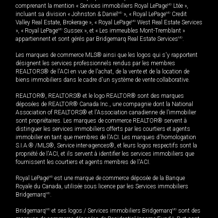
comprenant la mention « Services immobiliers Royal LePage
MD
Ltée »,
incluant sa division « Johnston & Daniel
MD
», « Royal LePage
MD
Credit
Valley Real Estate, Brokerage », « Royal LePage
MD
West Real Estate Services
», « Royal LePage
MD
Sussex », et « Les immeubles Mont-Tremblant »
appartiennent et sont gérés par Bridgemarq Real Estate Services
MD
.
Les marques de commerce MLS® ainsi que les logos qui s'y rapportent
désignent les services professionnels rendus par les membres
REALTORS® de l'ACI en vue de l'achat, de la vente et de la location de
biens immobiliers dans le cadre d'un système de vente collaborative.
REALTOR®, REALTORS® et le logo REALTOR® sont des marques
déposées de REALTOR® Canada Inc., une compagnie dont la National
Association of REALTORS® et l'Association canadienne de l’immobilier
sont propriétaires. Les marques de commerce REALTOR® servent à
distinguer les services immobiliers offerts par les courtiers et agents
immobilier en tant que membres de l'ACI. Les marques d'homologation
S.I.A.® /MLS®, Service inter-agences®, et leurs logos respectifs sont la
propriété de l'ACI, et ils servent à identifier les services immobiliers que
fournissent les courtiers et agents membres de l'ACI.
Royal LePage
MD
est une marque de commerce déposée de la Banque
Royale du Canada, utilisée sous licence par les Services immobiliers
Bridgemarq
MD
.
Bridgemarq
MD
et ses logos / Services immobiliers Bridgemarq
MD
sont des