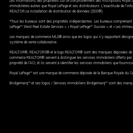
Les informations des propriétés sur ce site proviennent des inscriptions Royal 
immobilières autres que Royal LePage et ses distributeurs. L'exactitude de l'info
REALTOR.ca Installation de distribution de données (SDD®).
*Tous les bureaux sont des propriétés indépendantes. Les bureaux comprenant 
LePage
MD
West Real Estate Services », « Royal LePage
MD
Sussex », et « Les immeu
Les marques de commerce MLS® ainsi que les logos qui s'y rapportent désignent
système de vente collaborative.
REALTOR®, REALTORS® et le logo REALTOR® sont des marques déposées de REAL
commerce REALTOR® servent à distinguer les services immobiliers offerts par le
propriété de l'ACI, et ils servent à identifier les services immobiliers que fourni
Royal LePage
MD
est une marque de commerce déposée de la Banque Royale du Cana
Bridgemarq
MD
et ses logos / Services immobiliers Bridgemarq
MD
sont des marque