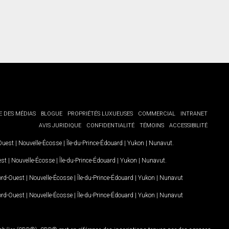
E DES MÉDIAS
BLOGUE
PROPRIÉTÉS LUXUEUSES
COMMERCIAL
INTRANET
AVIS JURIDIQUE
CONFIDENTIALITÉ
TÉMOINS
ACCESSIBILITÉ
-Ouest
|
Nouvelle-Écosse
|
Île-du-Prince-Édouard
|
Yukon
|
Nunavut
.
est
|
Nouvelle-Écosse
|
Île-du-Prince-Édouard
|
Yukon
|
Nunavut
.
Nord-Ouest
|
Nouvelle-Écosse
|
Île-du-Prince-Édouard
|
Yukon
|
Nunavut
Nord-Ouest
|
Nouvelle-Écosse
|
Île-du-Prince-Édouard
|
Yukon
|
Nunavut