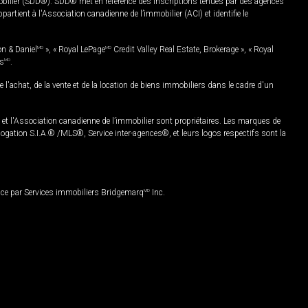
mobilier (SDD®). SDD® met en référence des inscriptions tenues par des agences
rtient à l'Association canadienne de l’immobilier (ACI) et identifie le
on & Daniel
MD
», « Royal LePage
MD
Credit Valley Real Estate, Brokerage », « Royal
es
MD
.
chat, de la vente et de la location de biens immobiliers dans le cadre d'un
Association canadienne de l’immobilier sont propriétaires. Les marques de
ation S.I.A.® /MLS®, Service inter-agences®, et leurs logos respectifs sont la
nce par Services immobiliers Bridgemarq
MD
Inc.