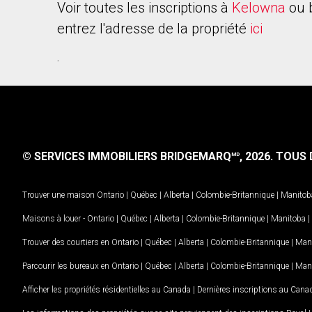
Voir toutes les inscriptions à
Kelowna
ou 
entrez l'adresse de la propriété
ici
.
© SERVICES IMMOBILIERS BRIDGEMARQ
, 2026.
TOUS D
MD
Trouver une maison
Ontario
|
Québec
|
Alberta
|
Colombie-Britannique
|
Manitob
Maisons à louer -
Ontario
|
Québec
|
Alberta
|
Colombie-Britannique
|
Manitoba
|
Trouver des courtiers en
Ontario
|
Québec
|
Alberta
|
Colombie-Britannique
|
Man
Parcourir les bureaux en
Ontario
|
Québec
|
Alberta
|
Colombie-Britannique
|
Man
Afficher les propriétés résidentielles au Canada
|
Dernières inscriptions au Cana