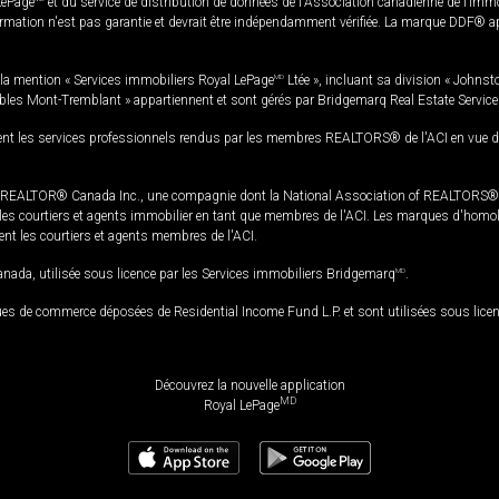
LePage
et du service de distribution de données de l'Association canadienne de l’im
rmation n'est pas garantie et devrait être indépendamment vérifiée. La marque DDF® appa
la mention « Services immobiliers Royal LePage
MD
Ltée », incluant sa division « Johnst
bles Mont-Tremblant » appartiennent et sont gérés par Bridgemarq Real Estate Servic
 les services professionnels rendus par les membres REALTORS® de l'ACI en vue de l'a
TOR® Canada Inc., une compagnie dont la National Association of REALTORS® et l'
s courtiers et agents immobilier en tant que membres de l'ACI. Les marques d'homolog
ssent les courtiers et agents membres de l'ACI.
da, utilisée sous licence par les Services immobiliers Bridgemarq
MD
.
s de commerce déposées de Residential Income Fund L.P. et sont utilisées sous lice
Découvrez la nouvelle application
MD
Royal LePage