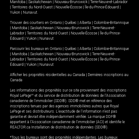
Manitoba
|
Saskatchewan
|
Nouveau-Brunswick
|
Terre-Neuve-et-Labrador
|
Territoires du Nord-Ouest
|
Nouvelle-Écosse
|
Île-du-Prince-Édouard
|
Yukon
|
Nunavut
.
Trouver des courtiers en
Ontario
|
Québec
|
Alberta
|
Colombie-Britannique
|
Manitoba
|
Saskatchewan
|
Nouveau-Brunswick
|
Terre-Neuve-et-
Labrador
|
Territoires du Nord-Ouest
|
Nouvelle-Écosse
|
Île-du-Prince-
Édouard
|
Yukon
|
Nunavut
Parcourir les bureaux en
Ontario
|
Québec
|
Alberta
|
Colombie-Britannique
|
Manitoba
|
Saskatchewan
|
Nouveau-Brunswick
|
Terre-Neuve-et-
Labrador
|
Territoires du Nord-Ouest
|
Nouvelle-Écosse
|
Île-du-Prince-
Édouard
|
Yukon
|
Nunavut
Afficher les propriétés résidentielles au Canada
|
Dernières inscriptions au
Canada
Les informations des propriétés sur ce site proviennent des inscriptions
Royal LePage
MD
et du service de distribution de données de l'Association
canadienne de l’immobilier (SDD®). SDD® met en référence des
inscriptions tenues par des agences immobilières autres que Royal
LePage et ses distributeurs. L'exactitude de l'information n'est pas
garantie et devrait être indépendamment vérifiée. La marque DDF®
appartient à l'Association canadienne de l’immobilier (ACI) et identifie le
REALTOR.ca Installation de distribution de données (SDD®).
*Tous les bureaux sont des propriétés indépendantes. Les bureaux