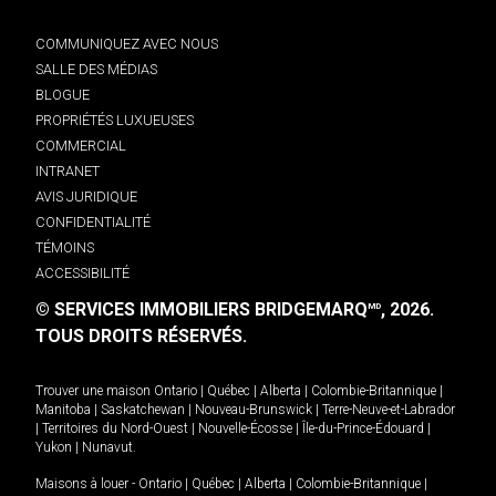
COMMUNIQUEZ AVEC NOUS
SALLE DES MÉDIAS
BLOGUE
PROPRIÉTÉS LUXUEUSES
COMMERCIAL
INTRANET
AVIS JURIDIQUE
CONFIDENTIALITÉ
TÉMOINS
ACCESSIBILITÉ
© SERVICES IMMOBILIERS BRIDGEMARQ
, 2026.
MD
TOUS DROITS RÉSERVÉS.
Trouver une maison
Ontario
|
Québec
|
Alberta
|
Colombie-Britannique
|
Manitoba
|
Saskatchewan
|
Nouveau-Brunswick
|
Terre-Neuve-et-Labrador
|
Territoires du Nord-Ouest
|
Nouvelle-Écosse
|
Île-du-Prince-Édouard
|
Yukon
|
Nunavut
.
Maisons à louer -
Ontario
|
Québec
|
Alberta
|
Colombie-Britannique
|