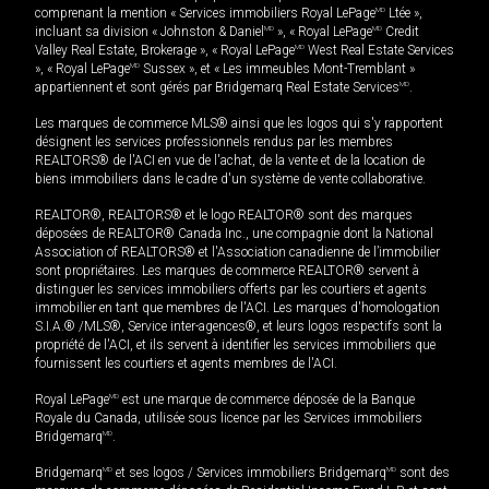
comprenant la mention « Services immobiliers Royal LePage
MD
Ltée »,
incluant sa division « Johnston & Daniel
MD
», « Royal LePage
MD
Credit
Valley Real Estate, Brokerage », « Royal LePage
MD
West Real Estate Services
», « Royal LePage
MD
Sussex », et « Les immeubles Mont-Tremblant »
appartiennent et sont gérés par Bridgemarq Real Estate Services
MD
.
Les marques de commerce MLS® ainsi que les logos qui s'y rapportent
désignent les services professionnels rendus par les membres
REALTORS® de l'ACI en vue de l'achat, de la vente et de la location de
biens immobiliers dans le cadre d'un système de vente collaborative.
REALTOR®, REALTORS® et le logo REALTOR® sont des marques
déposées de REALTOR® Canada Inc., une compagnie dont la National
Association of REALTORS® et l'Association canadienne de l’immobilier
sont propriétaires. Les marques de commerce REALTOR® servent à
distinguer les services immobiliers offerts par les courtiers et agents
immobilier en tant que membres de l'ACI. Les marques d'homologation
S.I.A.® /MLS®, Service inter-agences®, et leurs logos respectifs sont la
propriété de l'ACI, et ils servent à identifier les services immobiliers que
fournissent les courtiers et agents membres de l'ACI.
Royal LePage
MD
est une marque de commerce déposée de la Banque
Royale du Canada, utilisée sous licence par les Services immobiliers
Bridgemarq
MD
.
Bridgemarq
MD
et ses logos / Services immobiliers Bridgemarq
MD
sont des