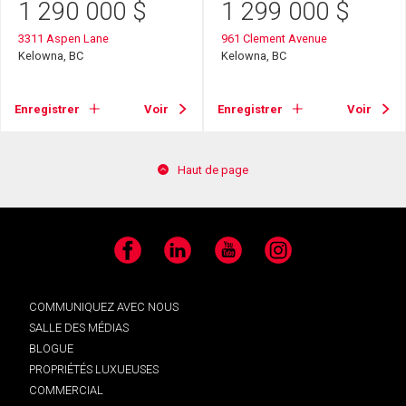
1 290 000
$
1 299 000
$
3311 Aspen Lane
961 Clement Avenue
Kelowna, BC
Kelowna, BC
Enregistrer
Voir
Enregistrer
Voir
Haut de page
Facebook
LinkedIn
YouTube
Instagram
COMMUNIQUEZ AVEC NOUS
SALLE DES MÉDIAS
BLOGUE
PROPRIÉTÉS LUXUEUSES
COMMERCIAL