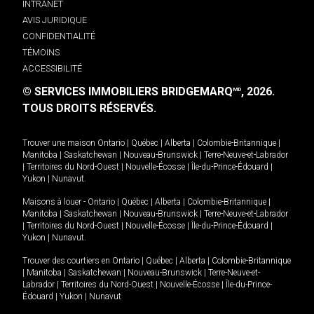
INTRANET
AVIS JURIDIQUE
CONFIDENTIALITÉ
TÉMOINS
ACCESSIBILITÉ
© SERVICES IMMOBILIERS BRIDGEMARQ
, 2026.
MD
TOUS DROITS RÉSERVÉS.
Trouver une maison
Ontario
|
Québec
|
Alberta
|
Colombie-Britannique
|
Manitoba
|
Saskatchewan
|
Nouveau-Brunswick
|
Terre-Neuve-et-Labrador
|
Territoires du Nord-Ouest
|
Nouvelle-Écosse
|
Île-du-Prince-Édouard
|
Yukon
|
Nunavut
.
Maisons à louer -
Ontario
|
Québec
|
Alberta
|
Colombie-Britannique
|
Manitoba
|
Saskatchewan
|
Nouveau-Brunswick
|
Terre-Neuve-et-Labrador
|
Territoires du Nord-Ouest
|
Nouvelle-Écosse
|
Île-du-Prince-Édouard
|
Yukon
|
Nunavut
.
Trouver des courtiers en
Ontario
|
Québec
|
Alberta
|
Colombie-Britannique
|
Manitoba
|
Saskatchewan
|
Nouveau-Brunswick
|
Terre-Neuve-et-
Labrador
|
Territoires du Nord-Ouest
|
Nouvelle-Écosse
|
Île-du-Prince-
Édouard
|
Yukon
|
Nunavut