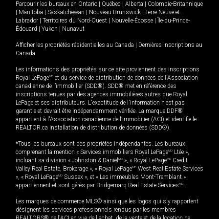
Parcourir les bureaux en
Ontario
|
Québec
|
Alberta
|
Colombie-Britannique
|
Manitoba
|
Saskatchewan
|
Nouveau-Brunswick
|
Terre-Neuve-et-
Labrador
|
Territoires du Nord-Ouest
|
Nouvelle-Écosse
|
Île-du-Prince-
Édouard
|
Yukon
|
Nunavut
Afficher les propriétés résidentielles au Canada
|
Dernières inscriptions au
Canada
Les informations des propriétés sur ce site proviennent des inscriptions
Royal LePage
MD
et du service de distribution de données de l'Association
canadienne de l’immobilier (SDD®). SDD® met en référence des
inscriptions tenues par des agences immobilières autres que Royal
LePage et ses distributeurs. L'exactitude de l'information n'est pas
garantie et devrait être indépendamment vérifiée. La marque DDF®
appartient à l'Association canadienne de l’immobilier (ACI) et identifie le
REALTOR.ca Installation de distribution de données (SDD®).
*Tous les bureaux sont des propriétés indépendantes. Les bureaux
comprenant la mention « Services immobiliers Royal LePage
MD
Ltée »,
incluant sa division « Johnston & Daniel
MD
», « Royal LePage
MD
Credit
Valley Real Estate, Brokerage », « Royal LePage
MD
West Real Estate Services
», « Royal LePage
MD
Sussex », et « Les immeubles Mont-Tremblant »
appartiennent et sont gérés par Bridgemarq Real Estate Services
MD
.
Les marques de commerce MLS® ainsi que les logos qui s'y rapportent
désignent les services professionnels rendus par les membres
REALTORS® de l'ACI en vue de l'achat, de la vente et de la location de