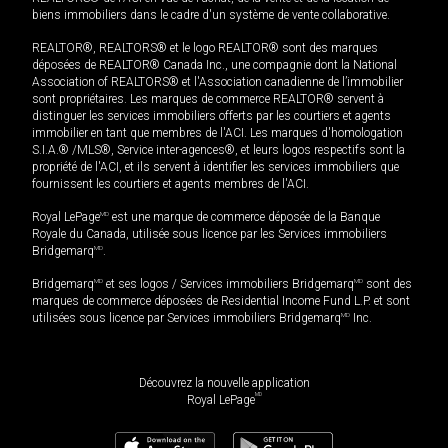
biens immobiliers dans le cadre d'un système de vente collaborative.
REALTOR®, REALTORS® et le logo REALTOR® sont des marques
déposées de REALTOR® Canada Inc., une compagnie dont la National
Association of REALTORS® et l'Association canadienne de l’immobilier
sont propriétaires. Les marques de commerce REALTOR® servent à
distinguer les services immobiliers offerts par les courtiers et agents
immobilier en tant que membres de l'ACI. Les marques d'homologation
S.I.A.® /MLS®, Service inter-agences®, et leurs logos respectifs sont la
propriété de l'ACI, et ils servent à identifier les services immobiliers que
fournissent les courtiers et agents membres de l'ACI.
Royal LePage
MD
est une marque de commerce déposée de la Banque
Royale du Canada, utilisée sous licence par les Services immobiliers
Bridgemarq
MD
.
Bridgemarq
MD
et ses logos / Services immobiliers Bridgemarq
MD
sont des
marques de commerce déposées de Residential Income Fund L.P. et sont
utilisées sous licence par Services immobiliers Bridgemarq
MD
Inc.
Découvrez la nouvelle application
MD
Royal LePage