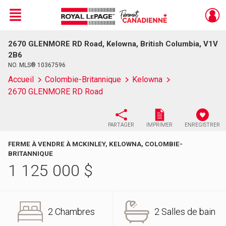
Menu
2670 GLENMORE RD Road, Kelowna, British Columbia, V1V
Live
En Direct
2B6
NO. MLS® 10367596
Accueil
Colombie-Britannique
Kelowna
2670 GLENMORE RD Road
PARTAGER
IMPRIMER
ENREGISTRER
FERME À VENDRE À MCKINLEY, KELOWNA, COLOMBIE-
BRITANNIQUE
1 125 000
$
2 Chambres
2 Salles de bain