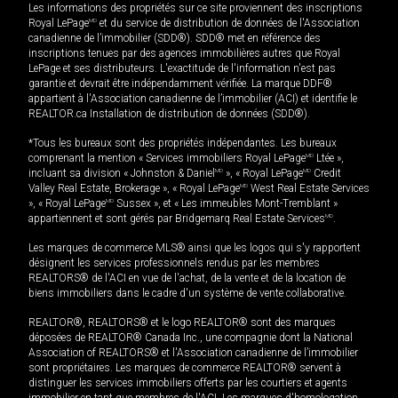
Les informations des propriétés sur ce site proviennent des inscriptions
Royal LePage
MD
et du service de distribution de données de l'Association
canadienne de l’immobilier (SDD®). SDD® met en référence des
inscriptions tenues par des agences immobilières autres que Royal
LePage et ses distributeurs. L'exactitude de l'information n'est pas
garantie et devrait être indépendamment vérifiée. La marque DDF®
appartient à l'Association canadienne de l’immobilier (ACI) et identifie le
REALTOR.ca Installation de distribution de données (SDD®).
*Tous les bureaux sont des propriétés indépendantes. Les bureaux
comprenant la mention « Services immobiliers Royal LePage
MD
Ltée »,
incluant sa division « Johnston & Daniel
MD
», « Royal LePage
MD
Credit
Valley Real Estate, Brokerage », « Royal LePage
MD
West Real Estate Services
», « Royal LePage
MD
Sussex », et « Les immeubles Mont-Tremblant »
appartiennent et sont gérés par Bridgemarq Real Estate Services
MD
.
Les marques de commerce MLS® ainsi que les logos qui s'y rapportent
désignent les services professionnels rendus par les membres
REALTORS® de l'ACI en vue de l'achat, de la vente et de la location de
biens immobiliers dans le cadre d'un système de vente collaborative.
REALTOR®, REALTORS® et le logo REALTOR® sont des marques
déposées de REALTOR® Canada Inc., une compagnie dont la National
Association of REALTORS® et l'Association canadienne de l’immobilier
sont propriétaires. Les marques de commerce REALTOR® servent à
distinguer les services immobiliers offerts par les courtiers et agents