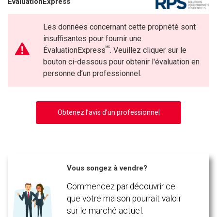
ÉvaluationExpress
Téléphone
(Optionnel)
Les données concernant cette propriété sont
Message
En cliquant sur le bouton « soumettre », vous consentez à nos conditions d'utilisation et
insuffisantes pour fournir une
vous nous fournissez l'autorisation écrite de communiquer avec vous.
MC
ÉvaluationExpress
. Veuillez cliquer sur le
bouton ci-dessous pour obtenir l'évaluation en
personne d’un professionnel.
Obtenez l’avis d’un professionnel
Vous songez à vendre?
En cliquant sur le bouton « soumettre », vous consentez à nos conditions d'utilisation et
Commencez par découvrir ce
vous nous fournissez l'autorisation écrite de communiquer avec vous.
que votre maison pourrait valoir
sur le marché actuel.