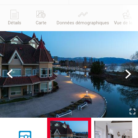
Détails
Carte
Données démographiques
Vue de la r
Previous
Next