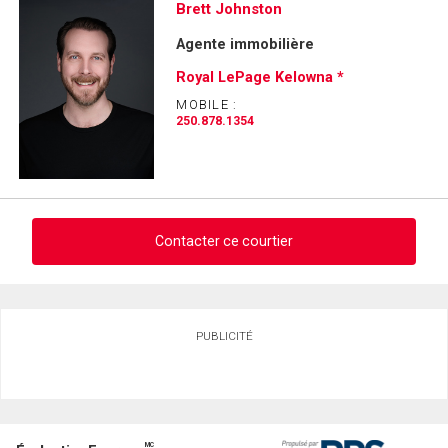
Demander des infos sur cette inscription
Brett Johnston
Agente immobilière
Prénom
et
Royal LePage Kelowna *
Nom
Courriel
MOBILE :
250.878.1354
Téléphone
(Optionnel)
Message
Contacter ce courtier
Demander des infos sur cette inscription
PUBLICITÉ
Prénom
et
Nom
Courriel
MC