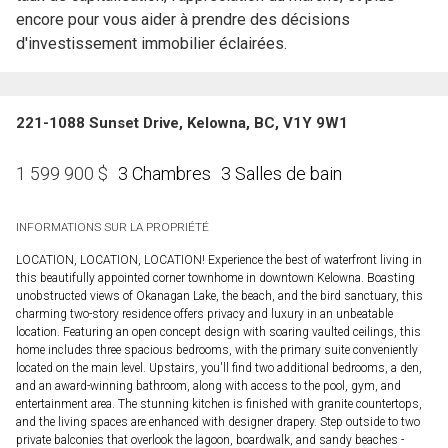
encore pour vous aider à prendre des décisions
d'investissement immobilier éclairées.
221-1088 Sunset Drive, Kelowna, BC, V1Y 9W1
3 Chambres
3 Salles de bain
1 599 900
$
INFORMATIONS SUR LA PROPRIÉTÉ
LOCATION, LOCATION, LOCATION! Experience the best of waterfront living in
this beautifully appointed corner townhome in downtown Kelowna. Boasting
unobstructed views of Okanagan Lake, the beach, and the bird sanctuary, this
charming two-story residence offers privacy and luxury in an unbeatable
location. Featuring an open concept design with soaring vaulted ceilings, this
home includes three spacious bedrooms, with the primary suite conveniently
located on the main level. Upstairs, you'll find two additional bedrooms, a den,
and an award-winning bathroom, along with access to the pool, gym, and
entertainment area. The stunning kitchen is finished with granite countertops,
and the living spaces are enhanced with designer drapery. Step outside to two
private balconies that overlook the lagoon, boardwalk, and sandy beaches -