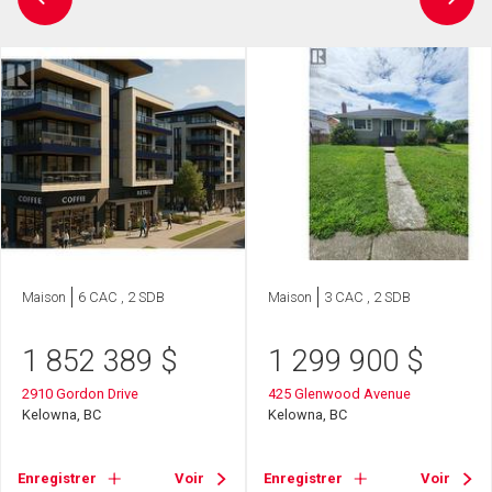
Maison
6 CAC , 2 SDB
Maison
3 CAC , 2 SDB
1 852 389
$
1 299 900
$
2910 Gordon Drive
425 Glenwood Avenue
Kelowna, BC
Kelowna, BC
Enregistrer
Voir
Enregistrer
Voir