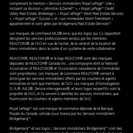
comprenant la mention « Services immobiliers Royal LePage
MD
Ltée »,
incluant sa division « Johnston & Daniel
MD
», « Royal LePage
MD
Credit
Valley Real Estate, Brokerage », « Royal LePage
MD
West Real Estate Services
», « Royal LePage
MD
Sussex », et « Les immeubles Mont-Tremblant »
appartiennent et sont gérés par Bridgemarq Real Estate Services
MD
.
Les marques de commerce MLS® ainsi que les logos qui s'y rapportent
désignent les services professionnels rendus par les membres
REALTORS® de l'ACI en vue de l'achat, de la vente et de la location de
biens immobiliers dans le cadre d'un système de vente collaborative.
REALTOR®, REALTORS® et le logo REALTOR® sont des marques
déposées de REALTOR® Canada Inc., une compagnie dont la National
Association of REALTORS® et l'Association canadienne de l’immobilier
sont propriétaires. Les marques de commerce REALTOR® servent à
distinguer les services immobiliers offerts par les courtiers et agents
immobilier en tant que membres de l'ACI. Les marques d'homologation
S.I.A.® /MLS®, Service inter-agences®, et leurs logos respectifs sont la
propriété de l'ACI, et ils servent à identifier les services immobiliers que
fournissent les courtiers et agents membres de l'ACI.
Royal LePage
MD
est une marque de commerce déposée de la Banque
Royale du Canada, utilisée sous licence par les Services immobiliers
Bridgemarq
MD
.
Bridgemarq
MD
et ses logos / Services immobiliers Bridgemarq
MD
sont des