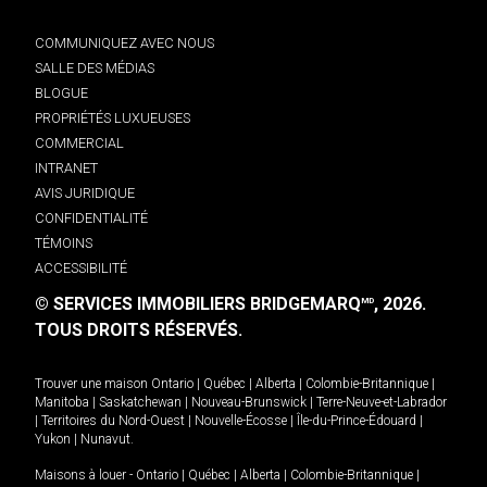
COMMUNIQUEZ AVEC NOUS
SALLE DES MÉDIAS
BLOGUE
PROPRIÉTÉS LUXUEUSES
COMMERCIAL
INTRANET
AVIS JURIDIQUE
CONFIDENTIALITÉ
TÉMOINS
ACCESSIBILITÉ
© SERVICES IMMOBILIERS BRIDGEMARQ
, 2026.
MD
TOUS DROITS RÉSERVÉS.
Trouver une maison
Ontario
|
Québec
|
Alberta
|
Colombie-Britannique
|
Manitoba
|
Saskatchewan
|
Nouveau-Brunswick
|
Terre-Neuve-et-Labrador
|
Territoires du Nord-Ouest
|
Nouvelle-Écosse
|
Île-du-Prince-Édouard
|
Yukon
|
Nunavut
.
Maisons à louer -
Ontario
|
Québec
|
Alberta
|
Colombie-Britannique
|