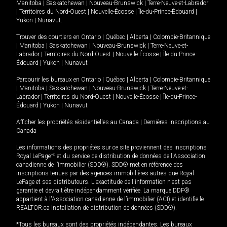
Manitoba
|
Saskatchewan
|
Nouveau-Brunswick
|
Terre-Neuve-et-Labrador
|
Territoires du Nord-Ouest
|
Nouvelle-Écosse
|
Île-du-Prince-Édouard
|
Yukon
|
Nunavut
.
Trouver des courtiers en
Ontario
|
Québec
|
Alberta
|
Colombie-Britannique
|
Manitoba
|
Saskatchewan
|
Nouveau-Brunswick
|
Terre-Neuve-et-
Labrador
|
Territoires du Nord-Ouest
|
Nouvelle-Écosse
|
Île-du-Prince-
Édouard
|
Yukon
|
Nunavut
Parcourir les bureaux en
Ontario
|
Québec
|
Alberta
|
Colombie-Britannique
|
Manitoba
|
Saskatchewan
|
Nouveau-Brunswick
|
Terre-Neuve-et-
Labrador
|
Territoires du Nord-Ouest
|
Nouvelle-Écosse
|
Île-du-Prince-
Édouard
|
Yukon
|
Nunavut
Afficher les propriétés résidentielles au Canada
|
Dernières inscriptions au
Canada
Les informations des propriétés sur ce site proviennent des inscriptions
Royal LePage
MD
et du service de distribution de données de l'Association
canadienne de l’immobilier (SDD®). SDD® met en référence des
inscriptions tenues par des agences immobilières autres que Royal
LePage et ses distributeurs. L'exactitude de l'information n'est pas
garantie et devrait être indépendamment vérifiée. La marque DDF®
appartient à l'Association canadienne de l’immobilier (ACI) et identifie le
REALTOR.ca Installation de distribution de données (SDD®).
*Tous les bureaux sont des propriétés indépendantes. Les bureaux