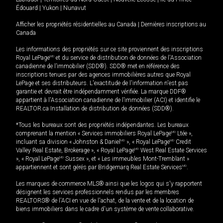
Édouard
|
Yukon
|
Nunavut
Afficher les propriétés résidentielles au Canada
|
Dernières inscriptions au
Canada
Les informations des propriétés sur ce site proviennent des inscriptions
Royal LePage
MD
et du service de distribution de données de l'Association
canadienne de l’immobilier (SDD®). SDD® met en référence des
inscriptions tenues par des agences immobilières autres que Royal
LePage et ses distributeurs. L'exactitude de l'information n'est pas
garantie et devrait être indépendamment vérifiée. La marque DDF®
appartient à l'Association canadienne de l’immobilier (ACI) et identifie le
REALTOR.ca Installation de distribution de données (SDD®).
*Tous les bureaux sont des propriétés indépendantes. Les bureaux
comprenant la mention « Services immobiliers Royal LePage
MD
Ltée »,
incluant sa division « Johnston & Daniel
MD
», « Royal LePage
MD
Credit
Valley Real Estate, Brokerage », « Royal LePage
MD
West Real Estate Services
», « Royal LePage
MD
Sussex », et « Les immeubles Mont-Tremblant »
appartiennent et sont gérés par Bridgemarq Real Estate Services
MD
.
Les marques de commerce MLS® ainsi que les logos qui s'y rapportent
désignent les services professionnels rendus par les membres
REALTORS® de l'ACI en vue de l'achat, de la vente et de la location de
biens immobiliers dans le cadre d'un système de vente collaborative.