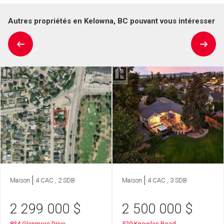
Autres propriétés en Kelowna, BC pouvant vous intéresser
Maison
4 CAC , 2 SDB
Maison
4 CAC , 3 SDB
2 299 000
$
2 500 000
$
834 Glenmore Drive
529 Knowles Road