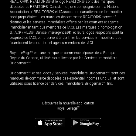
REALTOR®, REALTORS® et le logo REALTOR® sont des marques
déposées de REALTOR® Canada Inc., une compagnie dont la National
Association of REALTORS® et l'Association canadienne de l’immobilier
sont propriétaires. Les marques de commerce REALTOR® servent à
distinguer les services immobiliers offerts par les courtiers et agents
immobilier en tant que membres de l'ACI. Les marques d'homologation
S.I.A.® /MLS®, Service inter-agences®, et leurs logos respectifs sont la
propriété de l'ACI, et ils servent à identifier les services immobiliers que
fournissent les courtiers et agents membres de l'ACI.
Royal LePage
MD
est une marque de commerce déposée de la Banque
Royale du Canada, utilisée sous licence par les Services immobiliers
Bridgemarq
MD
.
Bridgemarq
MD
et ses logos / Services immobiliers Bridgemarq
MD
sont des
marques de commerce déposées de Residential Income Fund L.P. et sont
utilisées sous licence par Services immobiliers Bridgemarq
MD
Inc.
Découvrez la nouvelle application
MD
Royal LePage
2 649 000
$