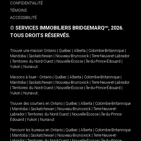
CONFIDENTIALITÉ
TÉMOINS
ACCESSIBILITÉ
© SERVICES IMMOBILIERS BRIDGEMARQ
, 2026.
MD
TOUS DROITS RÉSERVÉS.
Trouver une maison
Ontario
|
Québec
|
Alberta
|
Colombie-Britannique
|
Manitoba
|
Saskatchewan
|
Nouveau-Brunswick
|
Terre-Neuve-et-Labrador
|
Territoires du Nord-Ouest
|
Nouvelle-Écosse
|
Île-du-Prince-Édouard
|
Yukon
|
Nunavut
.
Maisons à louer -
Ontario
|
Québec
|
Alberta
|
Colombie-Britannique
|
Manitoba
|
Saskatchewan
|
Nouveau-Brunswick
|
Terre-Neuve-et-Labrador
|
Territoires du Nord-Ouest
|
Nouvelle-Écosse
|
Île-du-Prince-Édouard
|
Yukon
|
Nunavut
.
Trouver des courtiers en
Ontario
|
Québec
|
Alberta
|
Colombie-Britannique
|
Manitoba
|
Saskatchewan
|
Nouveau-Brunswick
|
Terre-Neuve-et-
Labrador
|
Territoires du Nord-Ouest
|
Nouvelle-Écosse
|
Île-du-Prince-
Édouard
|
Yukon
|
Nunavut
Parcourir les bureaux en
Ontario
|
Québec
|
Alberta
|
Colombie-Britannique
|
Manitoba
|
Saskatchewan
|
Nouveau-Brunswick
|
Terre-Neuve-et-
Labrador
|
Territoires du Nord-Ouest
|
Nouvelle-Écosse
|
Île-du-Prince-