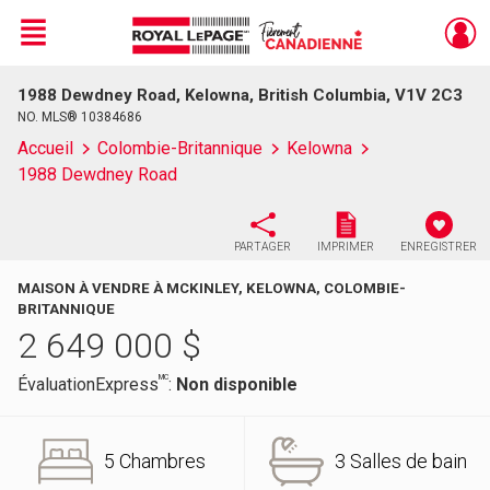
Menu
1988 Dewdney Road, Kelowna, British Columbia, V1V 2C3
Live
En Direct
NO. MLS® 10384686
Accueil
Colombie-Britannique
Kelowna
1988 Dewdney Road
PARTAGER
IMPRIMER
ENREGISTRER
MAISON À VENDRE À MCKINLEY, KELOWNA, COLOMBIE-
BRITANNIQUE
2 649 000
$
MC
ÉvaluationExpress
:
Non disponible
5 Chambres
3 Salles de bain