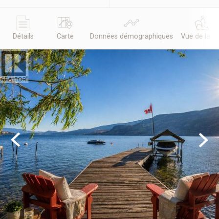
Détails
Carte
Données démographiques
Vue de la r
Previous
Next