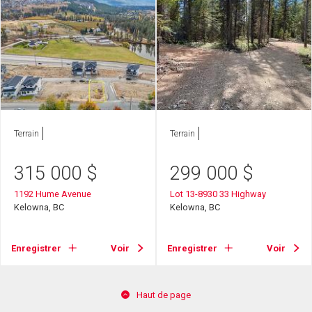
Terrain
Terrain
315 000
$
299 000
$
1192 Hume Avenue
Lot 13-8930 33 Highway
Kelowna, BC
Kelowna, BC
Enregistrer
Voir
Enregistrer
Voir
Haut de page