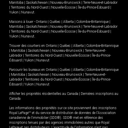
Manitoba
|
Saskatchewan
|
Nouveau-Brunswick
|
Terre-Neuve-et-Labrador
|
Territoires du Nord-Ouest
|
Nouvelle-Écosse
|
Île-du-Prince-Édouard
|
Yukon
|
Nunavut
.
Maisons à louer -
Ontario
|
Québec
|
Alberta
|
Colombie-Britannique
|
Manitoba
|
Saskatchewan
|
Nouveau-Brunswick
|
Terre-Neuve-et-Labrador
|
Territoires du Nord-Ouest
|
Nouvelle-Écosse
|
Île-du-Prince-Édouard
|
Yukon
|
Nunavut
.
Trouver des courtiers en
Ontario
|
Québec
|
Alberta
|
Colombie-Britannique
|
Manitoba
|
Saskatchewan
|
Nouveau-Brunswick
|
Terre-Neuve-et-
Labrador
|
Territoires du Nord-Ouest
|
Nouvelle-Écosse
|
Île-du-Prince-
Édouard
|
Yukon
|
Nunavut
Parcourir les bureaux en
Ontario
|
Québec
|
Alberta
|
Colombie-Britannique
|
Manitoba
|
Saskatchewan
|
Nouveau-Brunswick
|
Terre-Neuve-et-
Labrador
|
Territoires du Nord-Ouest
|
Nouvelle-Écosse
|
Île-du-Prince-
Édouard
|
Yukon
|
Nunavut
Afficher les propriétés résidentielles au Canada
|
Dernières inscriptions au
Canada
Les informations des propriétés sur ce site proviennent des inscriptions
Royal LePage
MD
et du service de distribution de données de l'Association
canadienne de l’immobilier (SDD®). SDD® met en référence des
inscriptions tenues par des agences immobilières autres que Royal
LePage et ses distributeurs. L'exactitude de l'information n'est pas