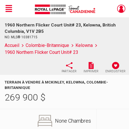
Menu
1960 Northern Flicker Court Unit# 23, Kelowna, British
Live
En Direct
Columbia, V1V 2B5
NO. MLS® 10381715
Accueil
Colombie-Britannique
Kelowna
1960 Northern Flicker Court Unit# 23
PARTAGER
IMPRIMER
ENREGISTRER
TERRAIN À VENDRE À MCKINLEY, KELOWNA, COLOMBIE-
BRITANNIQUE
269 900
$
None Chambres