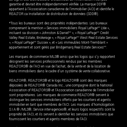
garantie et devrait être indépendamment vérifiée. La marque DDF®
appartient à l'Association canadienne de l’immobilier (ACI) et identifie le
REALTOR.ca Installation de distribution de données (SDD®).
*Tous les bureaux sont des propriétés indépendantes. Les bureaux
comprenant la mention « Services immobiliers Royal LePage
MD
Ltée »,
incluant sa division « Johnston & Daniel
MD
», « Royal LePage
MD
Credit
Valley Real Estate, Brokerage », « Royal LePage
MD
West Real Estate Services
», « Royal LePage
MD
Sussex », et « Les immeubles Mont-Tremblant »
appartiennent et sont gérés par Bridgemarq Real Estate Services
MD
.
Les marques de commerce MLS® ainsi que les logos qui s'y rapportent
désignent les services professionnels rendus par les membres
REALTORS® de l'ACI en vue de l'achat, de la vente et de la location de
biens immobiliers dans le cadre d'un système de vente collaborative.
REALTOR®, REALTORS® et le logo REALTOR® sont des marques
déposées de REALTOR® Canada Inc., une compagnie dont la National
Association of REALTORS® et l'Association canadienne de l’immobilier
sont propriétaires. Les marques de commerce REALTOR® servent à
distinguer les services immobiliers offerts par les courtiers et agents
immobilier en tant que membres de l'ACI. Les marques d'homologation
S.I.A.® /MLS®, Service inter-agences®, et leurs logos respectifs sont la
propriété de l'ACI, et ils servent à identifier les services immobiliers que
fournissent les courtiers et agents membres de l'ACI.