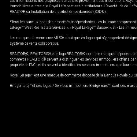
Les informations des propriétés sur ce site proviennent des inscriptions Royal 
immobilières autres que Royal LePage et ses distributeurs. L'exactitude de l'info
REALTOR.ca Installation de distribution de données (SDD®).
*Tous les bureaux sont des propriétés indépendantes. Les bureaux comprenant 
LePage
MD
West Real Estate Services », « Royal LePage
MD
Sussex », et « Les immeu
Les marques de commerce MLS® ainsi que les logos qui s'y rapportent désignent
système de vente collaborative.
REALTOR®, REALTORS® et le logo REALTOR® sont des marques déposées de REAL
commerce REALTOR® servent à distinguer les services immobiliers offerts par le
propriété de l'ACI, et ils servent à identifier les services immobiliers que fourni
Royal LePage
MD
est une marque de commerce déposée de la Banque Royale du Cana
Bridgemarq
MD
et ses logos / Services immobiliers Bridgemarq
MD
sont des marque