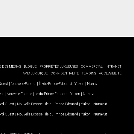
E DES MÉDIAS
BLOGUE
PROPRIÉTÉS LUXUEUSES
COMMERCIAL
INTRANET
AVIS JURIDIQUE
CONFIDENTIALITÉ
TÉMOINS
ACCESSIBILITÉ
-Ouest
|
Nouvelle-Écosse
|
Île-du-Prince-Édouard
|
Yukon
|
Nunavut
.
est
|
Nouvelle-Écosse
|
Île-du-Prince-Édouard
|
Yukon
|
Nunavut
.
Nord-Ouest
|
Nouvelle-Écosse
|
Île-du-Prince-Édouard
|
Yukon
|
Nunavut
Nord-Ouest
|
Nouvelle-Écosse
|
Île-du-Prince-Édouard
|
Yukon
|
Nunavut