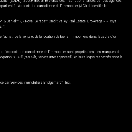
mobilier (SDD®). SDD® met en référence des inscriptions tenues par des agences
rtient à l'Association canadienne de l’immobilier (ACI) et identifie le
on & Daniel
MD
», « Royal LePage
MD
Credit Valley Real Estate, Brokerage », « Royal
es
MD
.
chat, de la vente et de la location de biens immobiliers dans le cadre d'un
Association canadienne de l’immobilier sont propriétaires. Les marques de
ation S.I.A.® /MLS®, Service inter-agences®, et leurs logos respectifs sont la
nce par Services immobiliers Bridgemarq
MD
Inc.