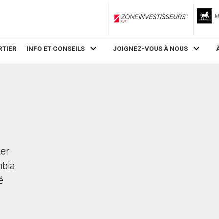
ZoneInvestisseurs RLP
RTIER
INFO ET CONSEILS
JOIGNEZ-VOUS À NOUS
ker
mbia
é