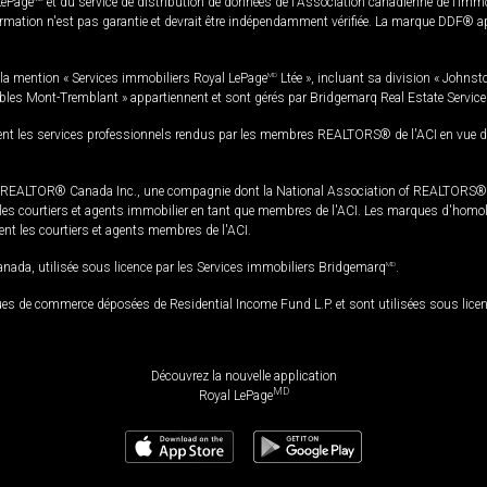
LePage
et du service de distribution de données de l'Association canadienne de l’im
rmation n'est pas garantie et devrait être indépendamment vérifiée. La marque DDF® appa
la mention « Services immobiliers Royal LePage
MD
Ltée », incluant sa division « Johnst
bles Mont-Tremblant » appartiennent et sont gérés par Bridgemarq Real Estate Servic
 les services professionnels rendus par les membres REALTORS® de l'ACI en vue de l'a
TOR® Canada Inc., une compagnie dont la National Association of REALTORS® et l'
s courtiers et agents immobilier en tant que membres de l'ACI. Les marques d'homolog
ssent les courtiers et agents membres de l'ACI.
da, utilisée sous licence par les Services immobiliers Bridgemarq
MD
.
s de commerce déposées de Residential Income Fund L.P. et sont utilisées sous lice
Découvrez la nouvelle application
MD
Royal LePage