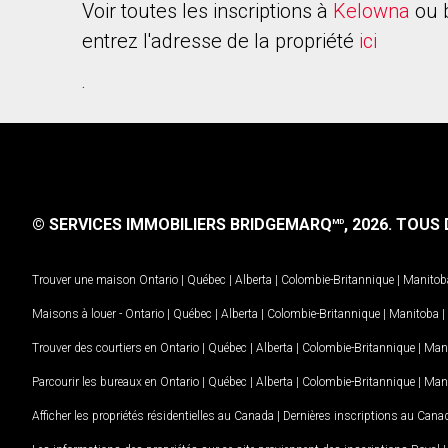
Voir toutes les inscriptions à
Kelowna
ou 
entrez l'adresse de la propriété
ici
.
© SERVICES IMMOBILIERS BRIDGEMARQ
, 2026.
TOUS D
MD
Trouver une maison
Ontario
|
Québec
|
Alberta
|
Colombie-Britannique
|
Manitob
Maisons à louer -
Ontario
|
Québec
|
Alberta
|
Colombie-Britannique
|
Manitoba
|
Trouver des courtiers en
Ontario
|
Québec
|
Alberta
|
Colombie-Britannique
|
Man
Parcourir les bureaux en
Ontario
|
Québec
|
Alberta
|
Colombie-Britannique
|
Man
Afficher les propriétés résidentielles au Canada
|
Dernières inscriptions au Cana