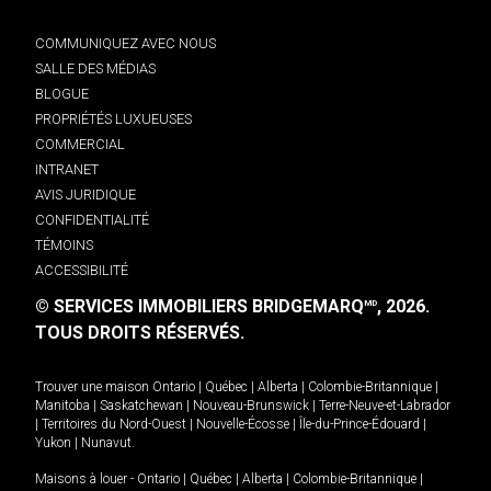
COMMUNIQUEZ AVEC NOUS
SALLE DES MÉDIAS
BLOGUE
PROPRIÉTÉS LUXUEUSES
COMMERCIAL
INTRANET
AVIS JURIDIQUE
CONFIDENTIALITÉ
TÉMOINS
ACCESSIBILITÉ
© SERVICES IMMOBILIERS BRIDGEMARQ
, 2026.
MD
TOUS DROITS RÉSERVÉS.
Trouver une maison
Ontario
|
Québec
|
Alberta
|
Colombie-Britannique
|
Manitoba
|
Saskatchewan
|
Nouveau-Brunswick
|
Terre-Neuve-et-Labrador
|
Territoires du Nord-Ouest
|
Nouvelle-Écosse
|
Île-du-Prince-Édouard
|
Yukon
|
Nunavut
.
Maisons à louer -
Ontario
|
Québec
|
Alberta
|
Colombie-Britannique
|