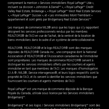
comprenant la mention « Services immobiliers Royal LePage
MD
Ltée »,
incluant sa division « Johnston & Daniel
MD
», « Royal LePage
MD
Credit
Valley Real Estate, Brokerage », « Royal LePage
MD
West Real Estate Services
», « Royal LePage
MD
Sussex », et « Les immeubles Mont-Tremblant »
appartiennent et sont gérés par Bridgemarq Real Estate Services
MD
.
Les marques de commerce MLS® ainsi que les logos qui s'y rapportent
désignent les services professionnels rendus par les membres
REALTORS® de l'ACI en vue de l'achat, de la vente et de la location de
biens immobiliers dans le cadre d'un système de vente collaborative.
REALTOR®, REALTORS® et le logo REALTOR® sont des marques
déposées de REALTOR® Canada Inc., une compagnie dont la National
Association of REALTORS® et l'Association canadienne de l’immobilier
sont propriétaires. Les marques de commerce REALTOR® servent à
distinguer les services immobiliers offerts par les courtiers et agents
immobilier en tant que membres de l'ACI. Les marques d'homologation
S.I.A.® /MLS®, Service inter-agences®, et leurs logos respectifs sont la
propriété de l'ACI, et ils servent à identifier les services immobiliers que
fournissent les courtiers et agents membres de l'ACI.
Royal LePage
MD
est une marque de commerce déposée de la Banque
Royale du Canada, utilisée sous licence par les Services immobiliers
Bridgemarq
MD
.
Bridgemarq
MD
et ses logos / Services immobiliers Bridgemarq
MD
sont des