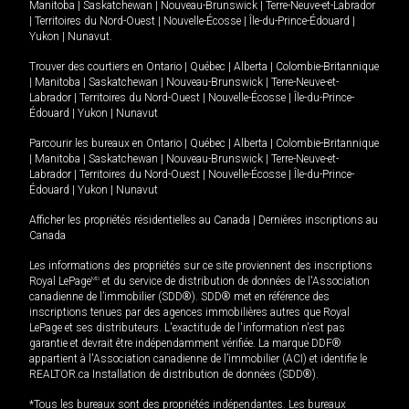
Manitoba
|
Saskatchewan
|
Nouveau-Brunswick
|
Terre-Neuve-et-Labrador
|
Territoires du Nord-Ouest
|
Nouvelle-Écosse
|
Île-du-Prince-Édouard
|
Yukon
|
Nunavut
.
Trouver des courtiers en
Ontario
|
Québec
|
Alberta
|
Colombie-Britannique
|
Manitoba
|
Saskatchewan
|
Nouveau-Brunswick
|
Terre-Neuve-et-
Labrador
|
Territoires du Nord-Ouest
|
Nouvelle-Écosse
|
Île-du-Prince-
Édouard
|
Yukon
|
Nunavut
Parcourir les bureaux en
Ontario
|
Québec
|
Alberta
|
Colombie-Britannique
|
Manitoba
|
Saskatchewan
|
Nouveau-Brunswick
|
Terre-Neuve-et-
Labrador
|
Territoires du Nord-Ouest
|
Nouvelle-Écosse
|
Île-du-Prince-
Édouard
|
Yukon
|
Nunavut
Afficher les propriétés résidentielles au Canada
|
Dernières inscriptions au
Canada
Les informations des propriétés sur ce site proviennent des inscriptions
Royal LePage
MD
et du service de distribution de données de l'Association
canadienne de l’immobilier (SDD®). SDD® met en référence des
inscriptions tenues par des agences immobilières autres que Royal
LePage et ses distributeurs. L'exactitude de l'information n'est pas
garantie et devrait être indépendamment vérifiée. La marque DDF®
appartient à l'Association canadienne de l’immobilier (ACI) et identifie le
REALTOR.ca Installation de distribution de données (SDD®).
*Tous les bureaux sont des propriétés indépendantes. Les bureaux