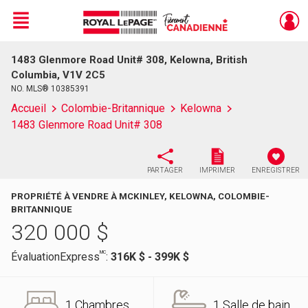
Menu
1483 Glenmore Road Unit# 308, Kelowna, British
Live
En Direct
Columbia, V1V 2C5
NO. MLS® 10385391
Accueil
Colombie-Britannique
Kelowna
1483 Glenmore Road Unit# 308
PARTAGER
IMPRIMER
ENREGISTRER
PROPRIÉTÉ À VENDRE À MCKINLEY, KELOWNA, COLOMBIE-
BRITANNIQUE
320 000
$
MC
ÉvaluationExpress
:
316K $ - 399K $
1 Chambres
1 Salle de bain