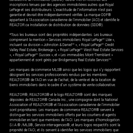
inscriptions tenues par des agences immobilières autres que Royal
LePage et ses distributeurs. L'exactitude de l'information n'est pas
garantie et devrait être indépendamment vérifiée. La marque DDF®
appartient à l'Association canadienne de l’immobilier (ACI) et identifie le
REALTOR.ca Installation de distribution de données (SDD®).
*Tous les bureaux sont des propriétés indépendantes. Les bureaux
comprenant la mention « Services immobiliers Royal LePage
MD
Ltée »,
incluant sa division « Johnston & Daniel
MD
», « Royal LePage
MD
Credit
Valley Real Estate, Brokerage », « Royal LePage
MD
West Real Estate Services
», « Royal LePage
MD
Sussex », et « Les immeubles Mont-Tremblant »
appartiennent et sont gérés par Bridgemarq Real Estate Services
MD
.
Les marques de commerce MLS® ainsi que les logos qui s'y rapportent
désignent les services professionnels rendus par les membres
REALTORS® de l'ACI en vue de l'achat, de la vente et de la location de
biens immobiliers dans le cadre d'un système de vente collaborative.
REALTOR®, REALTORS® et le logo REALTOR® sont des marques
déposées de REALTOR® Canada Inc., une compagnie dont la National
Association of REALTORS® et l'Association canadienne de l’immobilier
sont propriétaires. Les marques de commerce REALTOR® servent à
distinguer les services immobiliers offerts par les courtiers et agents
immobilier en tant que membres de l'ACI. Les marques d'homologation
S.I.A.® /MLS®, Service inter-agences®, et leurs logos respectifs sont la
propriété de l'ACI, et ils servent à identifier les services immobiliers que