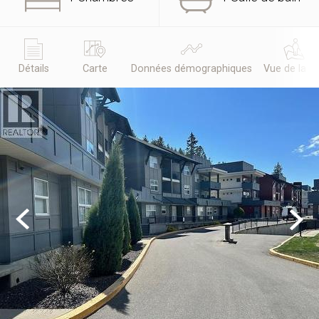
Détails
Carte
Données démographiques
Vue de la r
Previous
Next