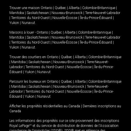
Trouver une maison
Ontario
|
Québec
|
Alberta
|
Colombie-Britannique
|
Manitoba
|
Saskatchewan
|
Nouveau-Brunswick
|
Terre-Neuve-et-Labrador
|
Territoires du Nord-Ouest
|
Nouvelle-Écosse
|
Île-du-Prince-Édouard
|
Yukon
|
Nunavut
.
Maisons à louer -
Ontario
|
Québec
|
Alberta
|
Colombie-Britannique
|
Manitoba
|
Saskatchewan
|
Nouveau-Brunswick
|
Terre-Neuve-et-Labrador
|
Territoires du Nord-Ouest
|
Nouvelle-Écosse
|
Île-du-Prince-Édouard
|
Yukon
|
Nunavut
.
Trouver des courtiers en
Ontario
|
Québec
|
Alberta
|
Colombie-Britannique
|
Manitoba
|
Saskatchewan
|
Nouveau-Brunswick
|
Terre-Neuve-et-
Labrador
|
Territoires du Nord-Ouest
|
Nouvelle-Écosse
|
Île-du-Prince-
Édouard
|
Yukon
|
Nunavut
Parcourir les bureaux en
Ontario
|
Québec
|
Alberta
|
Colombie-Britannique
|
Manitoba
|
Saskatchewan
|
Nouveau-Brunswick
|
Terre-Neuve-et-
Labrador
|
Territoires du Nord-Ouest
|
Nouvelle-Écosse
|
Île-du-Prince-
Édouard
|
Yukon
|
Nunavut
Afficher les propriétés résidentielles au Canada
|
Dernières inscriptions au
Canada
Les informations des propriétés sur ce site proviennent des inscriptions
Royal LePage
MD
et du service de distribution de données de l'Association
canadienne de l’immobilier (SDD®). SDD® met en référence des