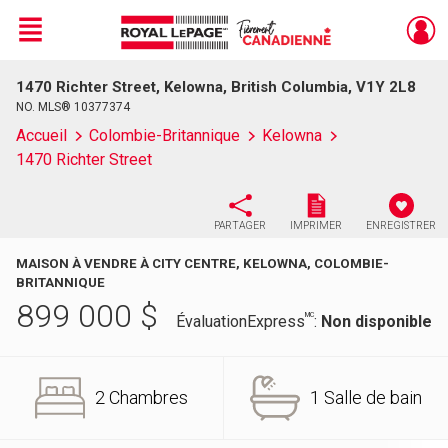
Menu
1470 Richter Street, Kelowna, British Columbia, V1Y 2L8
Live
En Direct
NO. MLS® 10377374
Accueil
Colombie-Britannique
Kelowna
1470 Richter Street
PARTAGER
IMPRIMER
ENREGISTRER
MAISON À VENDRE À CITY CENTRE, KELOWNA, COLOMBIE-
BRITANNIQUE
899 000
$
MC
ÉvaluationExpress
:
Non disponible
2 Chambres
1 Salle de bain