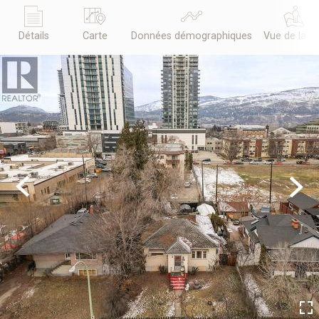
Détails
Carte
Données démographiques
Vue de la r
Previous
Next