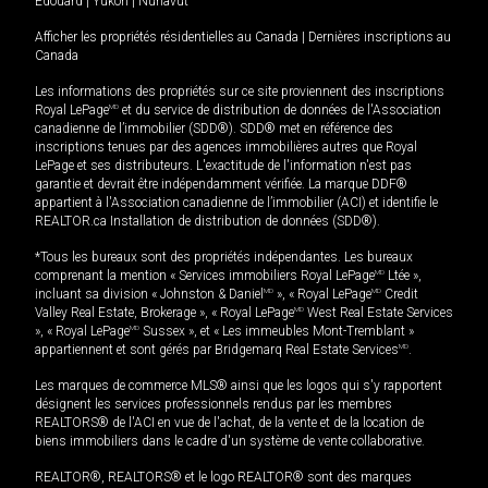
Édouard
|
Yukon
|
Nunavut
Afficher les propriétés résidentielles au Canada
|
Dernières inscriptions au
Canada
Les informations des propriétés sur ce site proviennent des inscriptions
Royal LePage
MD
et du service de distribution de données de l'Association
canadienne de l’immobilier (SDD®). SDD® met en référence des
inscriptions tenues par des agences immobilières autres que Royal
LePage et ses distributeurs. L'exactitude de l'information n'est pas
garantie et devrait être indépendamment vérifiée. La marque DDF®
appartient à l'Association canadienne de l’immobilier (ACI) et identifie le
REALTOR.ca Installation de distribution de données (SDD®).
*Tous les bureaux sont des propriétés indépendantes. Les bureaux
comprenant la mention « Services immobiliers Royal LePage
MD
Ltée »,
incluant sa division « Johnston & Daniel
MD
», « Royal LePage
MD
Credit
Valley Real Estate, Brokerage », « Royal LePage
MD
West Real Estate Services
», « Royal LePage
MD
Sussex », et « Les immeubles Mont-Tremblant »
appartiennent et sont gérés par Bridgemarq Real Estate Services
MD
.
Les marques de commerce MLS® ainsi que les logos qui s'y rapportent
désignent les services professionnels rendus par les membres
REALTORS® de l'ACI en vue de l'achat, de la vente et de la location de
biens immobiliers dans le cadre d'un système de vente collaborative.
REALTOR®, REALTORS® et le logo REALTOR® sont des marques