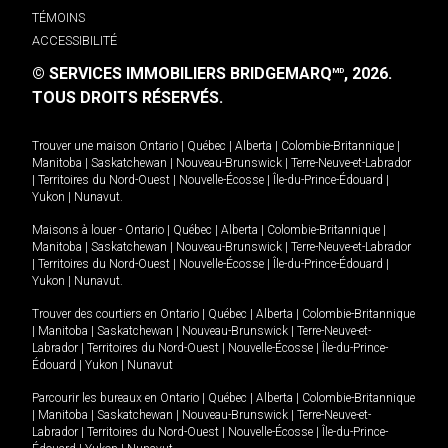
TÉMOINS
ACCESSIBILITÉ
© SERVICES IMMOBILIERS BRIDGEMARQ
, 2026.
MD
TOUS DROITS RÉSERVÉS.
Trouver une maison
Ontario
|
Québec
|
Alberta
|
Colombie-Britannique
|
Manitoba
|
Saskatchewan
|
Nouveau-Brunswick
|
Terre-Neuve-et-Labrador
|
Territoires du Nord-Ouest
|
Nouvelle-Écosse
|
Île-du-Prince-Édouard
|
Yukon
|
Nunavut
.
Maisons à louer -
Ontario
|
Québec
|
Alberta
|
Colombie-Britannique
|
Manitoba
|
Saskatchewan
|
Nouveau-Brunswick
|
Terre-Neuve-et-Labrador
|
Territoires du Nord-Ouest
|
Nouvelle-Écosse
|
Île-du-Prince-Édouard
|
Yukon
|
Nunavut
.
Trouver des courtiers en
Ontario
|
Québec
|
Alberta
|
Colombie-Britannique
|
Manitoba
|
Saskatchewan
|
Nouveau-Brunswick
|
Terre-Neuve-et-
Labrador
|
Territoires du Nord-Ouest
|
Nouvelle-Écosse
|
Île-du-Prince-
Édouard
|
Yukon
|
Nunavut
Parcourir les bureaux en
Ontario
|
Québec
|
Alberta
|
Colombie-Britannique
|
Manitoba
|
Saskatchewan
|
Nouveau-Brunswick
|
Terre-Neuve-et-
Labrador
|
Territoires du Nord-Ouest
|
Nouvelle-Écosse
|
Île-du-Prince-