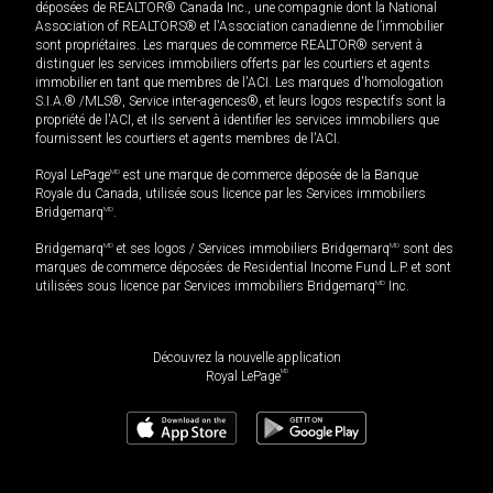
déposées de REALTOR® Canada Inc., une compagnie dont la National
Association of REALTORS® et l'Association canadienne de l’immobilier
sont propriétaires. Les marques de commerce REALTOR® servent à
distinguer les services immobiliers offerts par les courtiers et agents
immobilier en tant que membres de l'ACI. Les marques d'homologation
S.I.A.® /MLS®, Service inter-agences®, et leurs logos respectifs sont la
propriété de l'ACI, et ils servent à identifier les services immobiliers que
fournissent les courtiers et agents membres de l'ACI.
Royal LePage
MD
est une marque de commerce déposée de la Banque
Royale du Canada, utilisée sous licence par les Services immobiliers
Bridgemarq
MD
.
Bridgemarq
MD
et ses logos / Services immobiliers Bridgemarq
MD
sont des
marques de commerce déposées de Residential Income Fund L.P. et sont
utilisées sous licence par Services immobiliers Bridgemarq
MD
Inc.
Découvrez la nouvelle application
MD
Royal LePage
899 000
$