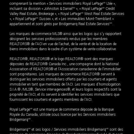
comprenant la mention « Services immobiliers Royal LePage
MD
Ltée »,
incluant sa division « Johnston & Daniel
MD
», « Royal LePage
MD
Credit
Valley Real Estate, Brokerage », « Royal LePage
MD
West Real Estate Services
», « Royal LePage
MD
Sussex », et « Les immeubles Mont-Tremblant »
appartiennent et sont gérés par Bridgemarq Real Estate Services
MD
.
Les marques de commerce MLS® ainsi que les logos qui s'y rapportent
désignent les services professionnels rendus par les membres
REALTORS® de l'ACI en vue de l'achat, de la vente et de la location de
biens immobiliers dans le cadre d'un système de vente collaborative.
REALTOR®, REALTORS® et le logo REALTOR® sont des marques
déposées de REALTOR® Canada Inc., une compagnie dont la National
Association of REALTORS® et l'Association canadienne de l’immobilier
sont propriétaires. Les marques de commerce REALTOR® servent à
distinguer les services immobiliers offerts par les courtiers et agents
immobilier en tant que membres de l'ACI. Les marques d'homologation
S.I.A.® /MLS®, Service inter-agences®, et leurs logos respectifs sont la
propriété de l'ACI, et ils servent à identifier les services immobiliers que
fournissent les courtiers et agents membres de l'ACI.
Royal LePage
MD
est une marque de commerce déposée de la Banque
Royale du Canada, utilisée sous licence par les Services immobiliers
Bridgemarq
MD
.
Bridgemarq
MD
et ses logos / Services immobiliers Bridgemarq
MD
sont des