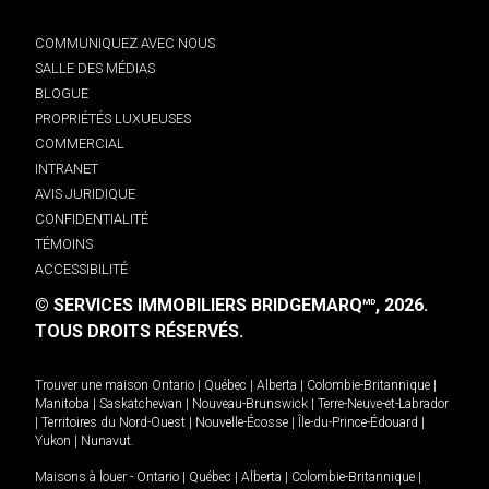
COMMUNIQUEZ AVEC NOUS
SALLE DES MÉDIAS
BLOGUE
PROPRIÉTÉS LUXUEUSES
COMMERCIAL
INTRANET
AVIS JURIDIQUE
CONFIDENTIALITÉ
TÉMOINS
ACCESSIBILITÉ
© SERVICES IMMOBILIERS BRIDGEMARQ
, 2026.
MD
TOUS DROITS RÉSERVÉS.
Trouver une maison
Ontario
|
Québec
|
Alberta
|
Colombie-Britannique
|
Manitoba
|
Saskatchewan
|
Nouveau-Brunswick
|
Terre-Neuve-et-Labrador
|
Territoires du Nord-Ouest
|
Nouvelle-Écosse
|
Île-du-Prince-Édouard
|
Yukon
|
Nunavut
.
Maisons à louer -
Ontario
|
Québec
|
Alberta
|
Colombie-Britannique
|