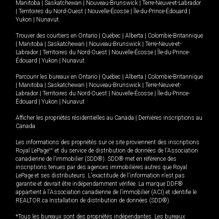
Manitoba
|
Saskatchewan
|
Nouveau-Brunswick
|
Terre-Neuve-et-Labrador
|
Territoires du Nord-Ouest
|
Nouvelle-Écosse
|
Île-du-Prince-Édouard
|
Yukon
|
Nunavut
.
Trouver des courtiers en
Ontario
|
Québec
|
Alberta
|
Colombie-Britannique
|
Manitoba
|
Saskatchewan
|
Nouveau-Brunswick
|
Terre-Neuve-et-
Labrador
|
Territoires du Nord-Ouest
|
Nouvelle-Écosse
|
Île-du-Prince-
Édouard
|
Yukon
|
Nunavut
Parcourir les bureaux en
Ontario
|
Québec
|
Alberta
|
Colombie-Britannique
|
Manitoba
|
Saskatchewan
|
Nouveau-Brunswick
|
Terre-Neuve-et-
Labrador
|
Territoires du Nord-Ouest
|
Nouvelle-Écosse
|
Île-du-Prince-
Édouard
|
Yukon
|
Nunavut
Afficher les propriétés résidentielles au Canada
|
Dernières inscriptions au
Canada
Les informations des propriétés sur ce site proviennent des inscriptions
Royal LePage
MD
et du service de distribution de données de l'Association
canadienne de l’immobilier (SDD®). SDD® met en référence des
inscriptions tenues par des agences immobilières autres que Royal
LePage et ses distributeurs. L'exactitude de l'information n'est pas
garantie et devrait être indépendamment vérifiée. La marque DDF®
appartient à l'Association canadienne de l’immobilier (ACI) et identifie le
REALTOR.ca Installation de distribution de données (SDD®).
*Tous les bureaux sont des propriétés indépendantes. Les bureaux