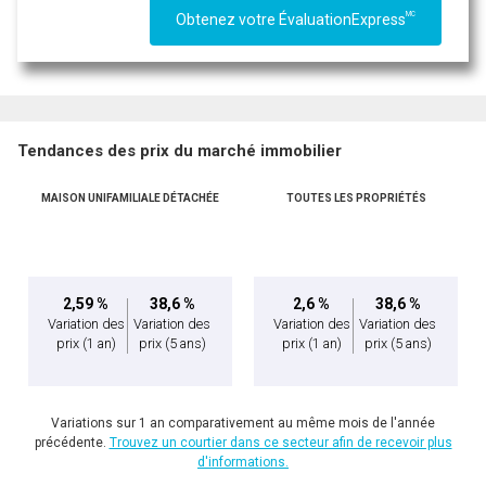
MC
Obtenez votre ÉvaluationExpress
Tendances des prix du marché immobilier
MAISON UNIFAMILIALE DÉTACHÉE
TOUTES LES PROPRIÉTÉS
2,59 %
38,6 %
2,6 %
38,6 %
Variation des
Variation des
Variation des
Variation des
prix
(1 an)
prix
(5 ans)
prix
(1 an)
prix
(5 ans)
Variations sur 1 an comparativement au même mois de l'année
précédente.
Trouvez un courtier dans ce secteur afin de recevoir plus
d'informations.