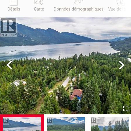
Détails
Carte
Données démographiques
Vue de la r
Previous
Next