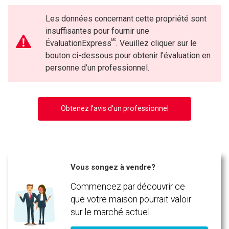
(Optionnel)
Les données concernant cette propriété sont
Message
insuffisantes pour fournir une
MC
ÉvaluationExpress
. Veuillez cliquer sur le
bouton ci-dessous pour obtenir l'évaluation en
personne d’un professionnel.
Obtenez l’avis d’un professionnel
Vous songez à vendre?
En cliquant sur le bouton « soumettre », vous consentez à nos conditions d'utilisation et
Commencez par découvrir ce
vous nous fournissez l'autorisation écrite de communiquer avec vous.
que votre maison pourrait valoir
sur le marché actuel.