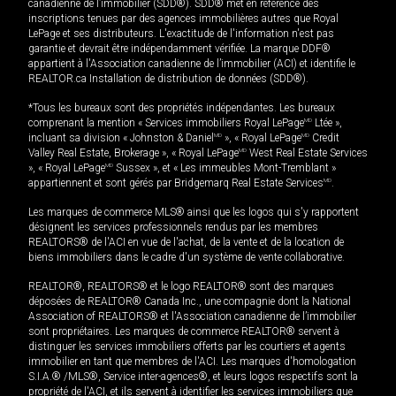
canadienne de l’immobilier (SDD®). SDD® met en référence des
inscriptions tenues par des agences immobilières autres que Royal
LePage et ses distributeurs. L'exactitude de l'information n'est pas
garantie et devrait être indépendamment vérifiée. La marque DDF®
appartient à l'Association canadienne de l’immobilier (ACI) et identifie le
REALTOR.ca Installation de distribution de données (SDD®).
*Tous les bureaux sont des propriétés indépendantes. Les bureaux
comprenant la mention « Services immobiliers Royal LePage
MD
Ltée »,
incluant sa division « Johnston & Daniel
MD
», « Royal LePage
MD
Credit
Valley Real Estate, Brokerage », « Royal LePage
MD
West Real Estate Services
», « Royal LePage
MD
Sussex », et « Les immeubles Mont-Tremblant »
appartiennent et sont gérés par Bridgemarq Real Estate Services
MD
.
Les marques de commerce MLS® ainsi que les logos qui s'y rapportent
désignent les services professionnels rendus par les membres
REALTORS® de l'ACI en vue de l'achat, de la vente et de la location de
biens immobiliers dans le cadre d'un système de vente collaborative.
REALTOR®, REALTORS® et le logo REALTOR® sont des marques
déposées de REALTOR® Canada Inc., une compagnie dont la National
Association of REALTORS® et l'Association canadienne de l’immobilier
sont propriétaires. Les marques de commerce REALTOR® servent à
distinguer les services immobiliers offerts par les courtiers et agents
immobilier en tant que membres de l'ACI. Les marques d'homologation
S.I.A.® /MLS®, Service inter-agences®, et leurs logos respectifs sont la
propriété de l'ACI, et ils servent à identifier les services immobiliers que