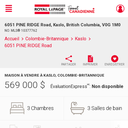
Menu
6051 PINE RIDGE Road, Kaslo, British Columbia, V0G 1M0
Live
En Direct
NO. MLS® 10377762
Accueil
Colombie-Britannique
Kaslo
6051 PINE RIDGE Road
PARTAGER
IMPRIMER
ENREGISTRER
MAISON À VENDRE À KASLO, COLOMBIE-BRITANNIQUE
569 000
$
MC
ÉvaluationExpress
:
Non disponible
3 Chambres
3 Salles de bain