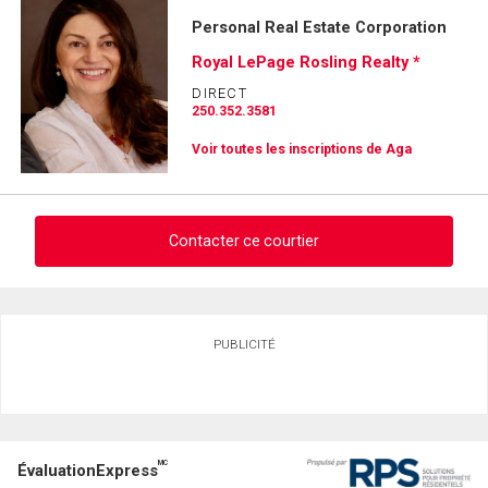
Personal Real Estate Corporation
Royal LePage Rosling Realty *
DIRECT
250.352.3581
Voir toutes les inscriptions de Aga
Contacter ce courtier
Demander des infos sur cette inscription
PUBLICITÉ
Prénom
et
Nom
Courriel
MC
ÉvaluationExpress
Téléphone