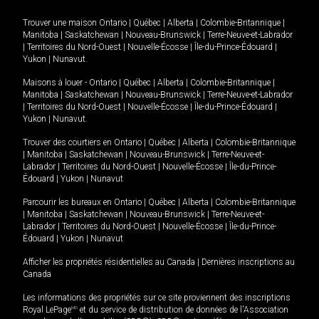
Trouver une maison
Ontario
|
Québec
|
Alberta
|
Colombie-Britannique
|
Manitoba
|
Saskatchewan
|
Nouveau-Brunswick
|
Terre-Neuve-et-Labrador
|
Territoires du Nord-Ouest
|
Nouvelle-Écosse
|
Île-du-Prince-Édouard
|
Yukon
|
Nunavut
.
Maisons à louer -
Ontario
|
Québec
|
Alberta
|
Colombie-Britannique
|
Manitoba
|
Saskatchewan
|
Nouveau-Brunswick
|
Terre-Neuve-et-Labrador
|
Territoires du Nord-Ouest
|
Nouvelle-Écosse
|
Île-du-Prince-Édouard
|
Yukon
|
Nunavut
.
Trouver des courtiers en
Ontario
|
Québec
|
Alberta
|
Colombie-Britannique
|
Manitoba
|
Saskatchewan
|
Nouveau-Brunswick
|
Terre-Neuve-et-
Labrador
|
Territoires du Nord-Ouest
|
Nouvelle-Écosse
|
Île-du-Prince-
Édouard
|
Yukon
|
Nunavut
Parcourir les bureaux en
Ontario
|
Québec
|
Alberta
|
Colombie-Britannique
|
Manitoba
|
Saskatchewan
|
Nouveau-Brunswick
|
Terre-Neuve-et-
Labrador
|
Territoires du Nord-Ouest
|
Nouvelle-Écosse
|
Île-du-Prince-
Édouard
|
Yukon
|
Nunavut
Afficher les propriétés résidentielles au Canada
|
Dernières inscriptions au
Canada
Les informations des propriétés sur ce site proviennent des inscriptions
Royal LePage
MD
et du service de distribution de données de l'Association