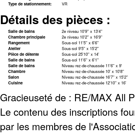
Type de stationnement:
VR
Détails des pièces :
Salle de bains
2e niveau
10'9'' x 13'4''
Chambre principale
2e niveau
10'2'' x 16'9''
Rangement
Sous-sol
11'5'' x 6'6''
Atelier
Sous-sol
9'5'' x 15'2''
Pièce de détente
Sous-sol
25'10'' x 14'
Salle de bains
Sous-sol
11'6'' x 6'1''
Salle de bains
Niveau rez-de-chaussée
11'6'' x 9'
Chambre
Niveau rez-de-chaussée
10' x 10'8''
Salon
Niveau rez-de-chaussée
16'7'' x 15'2''
Cuisine
Niveau rez-de-chaussée
12'10'' x 16'
Gracieuseté de : RE/MAX All P
Le contenu des inscriptions fo
par les membres de l'Associati