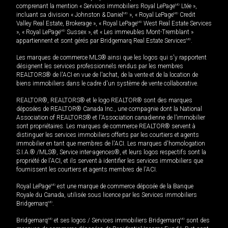
comprenant la mention « Services immobiliers Royal LePage
MD
Ltée »,
incluant sa division « Johnston & Daniel
MD
», « Royal LePage
MD
Credit
Valley Real Estate, Brokerage », « Royal LePage
MD
West Real Estate Services
», « Royal LePage
MD
Sussex », et « Les immeubles Mont-Tremblant »
appartiennent et sont gérés par Bridgemarq Real Estate Services
MD
.
Les marques de commerce MLS® ainsi que les logos qui s'y rapportent
désignent les services professionnels rendus par les membres
REALTORS® de l'ACI en vue de l'achat, de la vente et de la location de
biens immobiliers dans le cadre d'un système de vente collaborative.
REALTOR®, REALTORS® et le logo REALTOR® sont des marques
déposées de REALTOR® Canada Inc., une compagnie dont la National
Association of REALTORS® et l'Association canadienne de l’immobilier
sont propriétaires. Les marques de commerce REALTOR® servent à
distinguer les services immobiliers offerts par les courtiers et agents
immobilier en tant que membres de l'ACI. Les marques d'homologation
S.I.A.® /MLS®, Service inter-agences®, et leurs logos respectifs sont la
propriété de l'ACI, et ils servent à identifier les services immobiliers que
fournissent les courtiers et agents membres de l'ACI.
Royal LePage
MD
est une marque de commerce déposée de la Banque
Royale du Canada, utilisée sous licence par les Services immobiliers
Bridgemarq
MD
.
Bridgemarq
MD
et ses logos / Services immobiliers Bridgemarq
MD
sont des