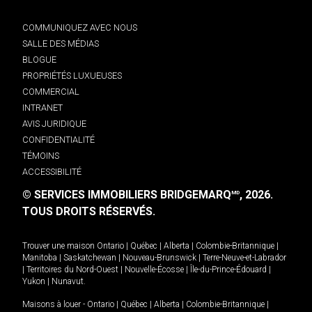
COMMUNIQUEZ AVEC NOUS
SALLE DES MÉDIAS
BLOGUE
PROPRIÉTÉS LUXUEUSES
COMMERCIAL
INTRANET
AVIS JURIDIQUE
CONFIDENTIALITÉ
TÉMOINS
ACCESSIBILITÉ
© SERVICES IMMOBILIERS BRIDGEMARQ
, 2026.
MD
TOUS DROITS RÉSERVÉS.
Trouver une maison
Ontario
|
Québec
|
Alberta
|
Colombie-Britannique
|
Manitoba
|
Saskatchewan
|
Nouveau-Brunswick
|
Terre-Neuve-et-Labrador
|
Territoires du Nord-Ouest
|
Nouvelle-Écosse
|
Île-du-Prince-Édouard
|
Yukon
|
Nunavut
.
Maisons à louer -
Ontario
|
Québec
|
Alberta
|
Colombie-Britannique
|