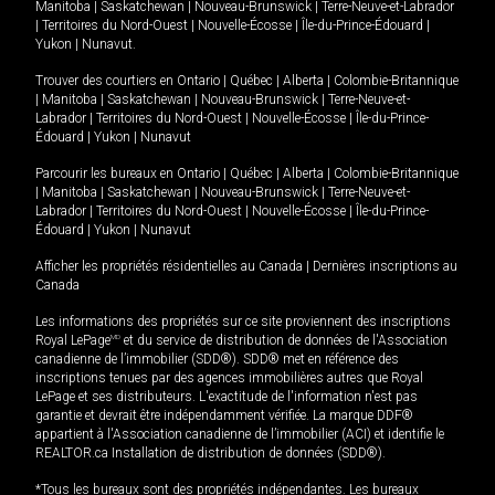
Manitoba
|
Saskatchewan
|
Nouveau-Brunswick
|
Terre-Neuve-et-Labrador
|
Territoires du Nord-Ouest
|
Nouvelle-Écosse
|
Île-du-Prince-Édouard
|
Yukon
|
Nunavut
.
Trouver des courtiers en
Ontario
|
Québec
|
Alberta
|
Colombie-Britannique
|
Manitoba
|
Saskatchewan
|
Nouveau-Brunswick
|
Terre-Neuve-et-
Labrador
|
Territoires du Nord-Ouest
|
Nouvelle-Écosse
|
Île-du-Prince-
Édouard
|
Yukon
|
Nunavut
Parcourir les bureaux en
Ontario
|
Québec
|
Alberta
|
Colombie-Britannique
|
Manitoba
|
Saskatchewan
|
Nouveau-Brunswick
|
Terre-Neuve-et-
Labrador
|
Territoires du Nord-Ouest
|
Nouvelle-Écosse
|
Île-du-Prince-
Édouard
|
Yukon
|
Nunavut
Afficher les propriétés résidentielles au Canada
|
Dernières inscriptions au
Canada
Les informations des propriétés sur ce site proviennent des inscriptions
Royal LePage
MD
et du service de distribution de données de l'Association
canadienne de l’immobilier (SDD®). SDD® met en référence des
inscriptions tenues par des agences immobilières autres que Royal
LePage et ses distributeurs. L'exactitude de l'information n'est pas
garantie et devrait être indépendamment vérifiée. La marque DDF®
appartient à l'Association canadienne de l’immobilier (ACI) et identifie le
REALTOR.ca Installation de distribution de données (SDD®).
*Tous les bureaux sont des propriétés indépendantes. Les bureaux