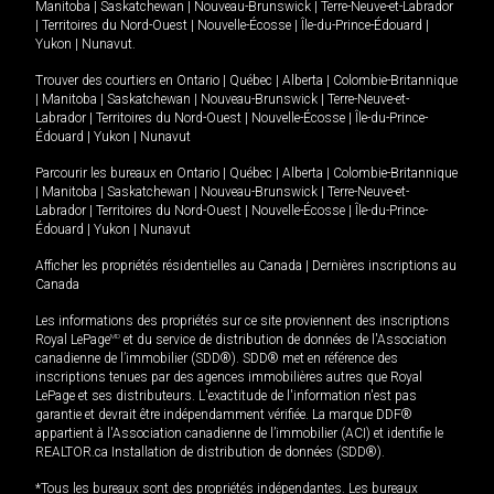
Manitoba
|
Saskatchewan
|
Nouveau-Brunswick
|
Terre-Neuve-et-Labrador
|
Territoires du Nord-Ouest
|
Nouvelle-Écosse
|
Île-du-Prince-Édouard
|
Yukon
|
Nunavut
.
Trouver des courtiers en
Ontario
|
Québec
|
Alberta
|
Colombie-Britannique
|
Manitoba
|
Saskatchewan
|
Nouveau-Brunswick
|
Terre-Neuve-et-
Labrador
|
Territoires du Nord-Ouest
|
Nouvelle-Écosse
|
Île-du-Prince-
Édouard
|
Yukon
|
Nunavut
Parcourir les bureaux en
Ontario
|
Québec
|
Alberta
|
Colombie-Britannique
|
Manitoba
|
Saskatchewan
|
Nouveau-Brunswick
|
Terre-Neuve-et-
Labrador
|
Territoires du Nord-Ouest
|
Nouvelle-Écosse
|
Île-du-Prince-
Édouard
|
Yukon
|
Nunavut
Afficher les propriétés résidentielles au Canada
|
Dernières inscriptions au
Canada
Les informations des propriétés sur ce site proviennent des inscriptions
Royal LePage
MD
et du service de distribution de données de l'Association
canadienne de l’immobilier (SDD®). SDD® met en référence des
inscriptions tenues par des agences immobilières autres que Royal
LePage et ses distributeurs. L'exactitude de l'information n'est pas
garantie et devrait être indépendamment vérifiée. La marque DDF®
appartient à l'Association canadienne de l’immobilier (ACI) et identifie le
REALTOR.ca Installation de distribution de données (SDD®).
*Tous les bureaux sont des propriétés indépendantes. Les bureaux