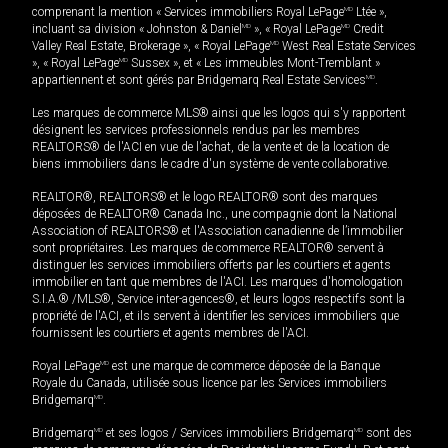
comprenant la mention « Services immobiliers Royal LePage
MD
Ltée »,
incluant sa division « Johnston & Daniel
MD
», « Royal LePage
MD
Credit
Valley Real Estate, Brokerage », « Royal LePage
MD
West Real Estate Services
», « Royal LePage
MD
Sussex », et « Les immeubles Mont-Tremblant »
appartiennent et sont gérés par Bridgemarq Real Estate Services
MD
.
Les marques de commerce MLS® ainsi que les logos qui s'y rapportent
désignent les services professionnels rendus par les membres
REALTORS® de l'ACI en vue de l'achat, de la vente et de la location de
biens immobiliers dans le cadre d'un système de vente collaborative.
REALTOR®, REALTORS® et le logo REALTOR® sont des marques
déposées de REALTOR® Canada Inc., une compagnie dont la National
Association of REALTORS® et l'Association canadienne de l’immobilier
sont propriétaires. Les marques de commerce REALTOR® servent à
distinguer les services immobiliers offerts par les courtiers et agents
immobilier en tant que membres de l'ACI. Les marques d'homologation
S.I.A.® /MLS®, Service inter-agences®, et leurs logos respectifs sont la
propriété de l'ACI, et ils servent à identifier les services immobiliers que
fournissent les courtiers et agents membres de l'ACI.
Royal LePage
MD
est une marque de commerce déposée de la Banque
Royale du Canada, utilisée sous licence par les Services immobiliers
Bridgemarq
MD
.
Bridgemarq
MD
et ses logos / Services immobiliers Bridgemarq
MD
sont des