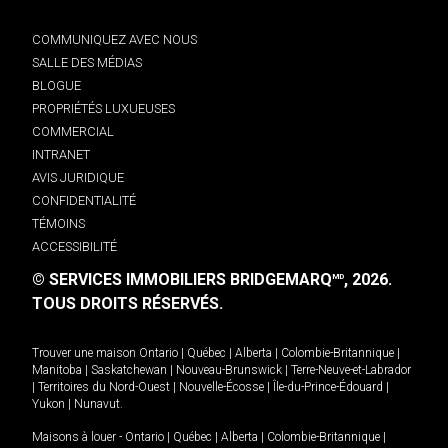
COMMUNIQUEZ AVEC NOUS
SALLE DES MÉDIAS
BLOGUE
PROPRIÉTÉS LUXUEUSES
COMMERCIAL
INTRANET
AVIS JURIDIQUE
CONFIDENTIALITÉ
TÉMOINS
ACCESSIBILITÉ
© SERVICES IMMOBILIERS BRIDGEMARQ
, 2026.
MD
TOUS DROITS RÉSERVÉS.
Trouver une maison
Ontario
|
Québec
|
Alberta
|
Colombie-Britannique
|
Manitoba
|
Saskatchewan
|
Nouveau-Brunswick
|
Terre-Neuve-et-Labrador
|
Territoires du Nord-Ouest
|
Nouvelle-Écosse
|
Île-du-Prince-Édouard
|
Yukon
|
Nunavut
.
Maisons à louer -
Ontario
|
Québec
|
Alberta
|
Colombie-Britannique
|