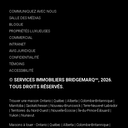
COMMUNIQUEZ AVEC NOUS
SALLE DES MÉDIAS
BLOGUE
PROPRIÉTÉS LUXUEUSES
COMMERCIAL
INTRANET
AVIS JURIDIQUE
CONFIDENTIALITÉ
TÉMOINS
ACCESSIBILITÉ
© SERVICES IMMOBILIERS BRIDGEMARQ
, 2026.
MD
TOUS DROITS RÉSERVÉS.
Trouver une maison
Ontario
|
Québec
|
Alberta
|
Colombie-Britannique
|
Manitoba
|
Saskatchewan
|
Nouveau-Brunswick
|
Terre-Neuve-et-Labrador
|
Territoires du Nord-Ouest
|
Nouvelle-Écosse
|
Île-du-Prince-Édouard
|
Yukon
|
Nunavut
.
Maisons à louer -
Ontario
|
Québec
|
Alberta
|
Colombie-Britannique
|