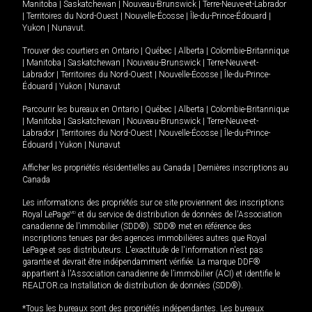
Manitoba
|
Saskatchewan
|
Nouveau-Brunswick
|
Terre-Neuve-et-Labrador
|
Territoires du Nord-Ouest
|
Nouvelle-Écosse
|
Île-du-Prince-Édouard
|
Yukon
|
Nunavut
.
Trouver des courtiers en
Ontario
|
Québec
|
Alberta
|
Colombie-Britannique
|
Manitoba
|
Saskatchewan
|
Nouveau-Brunswick
|
Terre-Neuve-et-
Labrador
|
Territoires du Nord-Ouest
|
Nouvelle-Écosse
|
Île-du-Prince-
Édouard
|
Yukon
|
Nunavut
Parcourir les bureaux en
Ontario
|
Québec
|
Alberta
|
Colombie-Britannique
|
Manitoba
|
Saskatchewan
|
Nouveau-Brunswick
|
Terre-Neuve-et-
Labrador
|
Territoires du Nord-Ouest
|
Nouvelle-Écosse
|
Île-du-Prince-
Édouard
|
Yukon
|
Nunavut
Afficher les propriétés résidentielles au Canada
|
Dernières inscriptions au
Canada
Les informations des propriétés sur ce site proviennent des inscriptions
Royal LePage
MD
et du service de distribution de données de l'Association
canadienne de l’immobilier (SDD®). SDD® met en référence des
inscriptions tenues par des agences immobilières autres que Royal
LePage et ses distributeurs. L'exactitude de l'information n'est pas
garantie et devrait être indépendamment vérifiée. La marque DDF®
appartient à l'Association canadienne de l’immobilier (ACI) et identifie le
REALTOR.ca Installation de distribution de données (SDD®).
*Tous les bureaux sont des propriétés indépendantes. Les bureaux