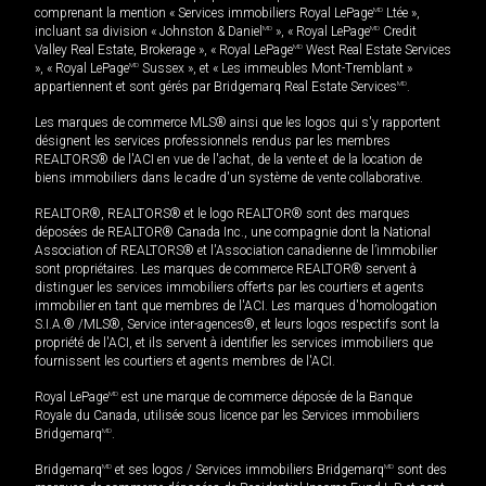
comprenant la mention « Services immobiliers Royal LePage
MD
Ltée »,
incluant sa division « Johnston & Daniel
MD
», « Royal LePage
MD
Credit
Valley Real Estate, Brokerage », « Royal LePage
MD
West Real Estate Services
», « Royal LePage
MD
Sussex », et « Les immeubles Mont-Tremblant »
appartiennent et sont gérés par Bridgemarq Real Estate Services
MD
.
Les marques de commerce MLS® ainsi que les logos qui s'y rapportent
désignent les services professionnels rendus par les membres
REALTORS® de l'ACI en vue de l'achat, de la vente et de la location de
biens immobiliers dans le cadre d'un système de vente collaborative.
REALTOR®, REALTORS® et le logo REALTOR® sont des marques
déposées de REALTOR® Canada Inc., une compagnie dont la National
Association of REALTORS® et l'Association canadienne de l’immobilier
sont propriétaires. Les marques de commerce REALTOR® servent à
distinguer les services immobiliers offerts par les courtiers et agents
immobilier en tant que membres de l'ACI. Les marques d'homologation
S.I.A.® /MLS®, Service inter-agences®, et leurs logos respectifs sont la
propriété de l'ACI, et ils servent à identifier les services immobiliers que
fournissent les courtiers et agents membres de l'ACI.
Royal LePage
MD
est une marque de commerce déposée de la Banque
Royale du Canada, utilisée sous licence par les Services immobiliers
Bridgemarq
MD
.
Bridgemarq
MD
et ses logos / Services immobiliers Bridgemarq
MD
sont des